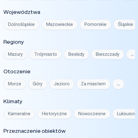
Województwa
Dolnośląskie
Mazowieckie
Pomorskie
Śląskie
Regiony
Mazury
Trójmiasto
Beskidy
Bieszczady
…
Otoczenie
Morze
Góry
Jezioro
Za miastem
…
Klimaty
Kameralne
Historyczne
Nowoczesne
Luksusow
Przeznaczenie obiektów