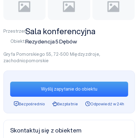
Sala konferencyjna
Przestrzeń:
Rezydencja 5 Dębów
Obiekt:
Gryfa Pomorskiego 55, 72-500
Międzyzdroje
,
zachodniopomorskie
Wyślij zapytanie do obiektu
Bezpośrednio
Bezpłatnie
Odpowiedź w 24h
Skontaktuj się z obiektem