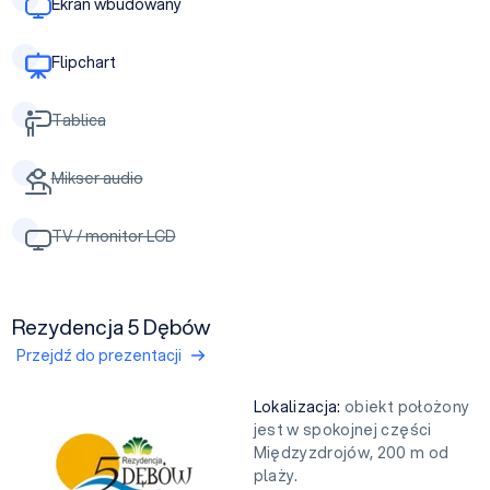
Ekran wbudowany
Flipchart
Tablica
Mikser audio
TV / monitor LCD
Rezydencja 5 Dębów
Przejdź do prezentacji
Lokalizacja:
obiekt położony
jest w spokojnej części
Międzyzdrojów, 200 m od
plaży.