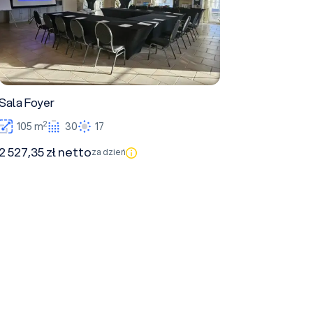
Sala Foyer
2
105 m
30
17
2 527,35 zł netto
za dzień