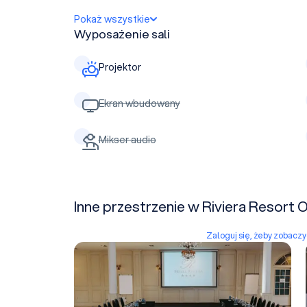
Pokaż wszystkie
Wyposażenie sali
Projektor
Ekran wbudowany
Mikser audio
Inne przestrzenie w Riviera Resort 
Zaloguj się, żeby zobacz
Sala Jasminowa