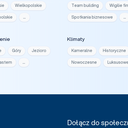
ie
Wielkopolskie
Team building
Wigilie f
olskie
…
Spotkania biznesowe
…
enie
Klimaty
e
Góry
Jezioro
Kameralne
Historyczne
iastem
…
Nowoczesne
Luksusow
Dołącz do społeczn