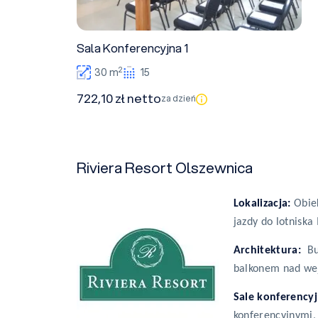
Sala Konferencyjna 1
2
30 m
15
722,10 zł netto
za dzień
Riviera Resort Olszewnica
Lokalizacja:
Obie
jazdy do lotniska
Architektura:
Bu
balkonem nad we
Sale konferency
konferencyjnymi,