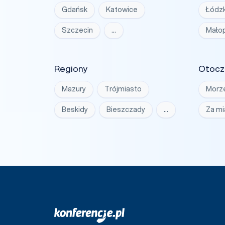
Gdańsk
Katowice
Łódzk
Szczecin
…
Małop
Regiony
Otocz
Mazury
Trójmiasto
Morz
Beskidy
Bieszczady
…
Za m