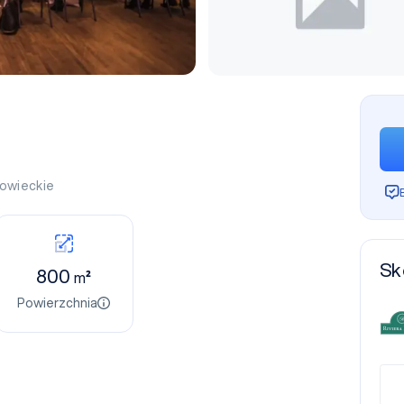
owieckie
Sk
800
m²
Powierzchnia