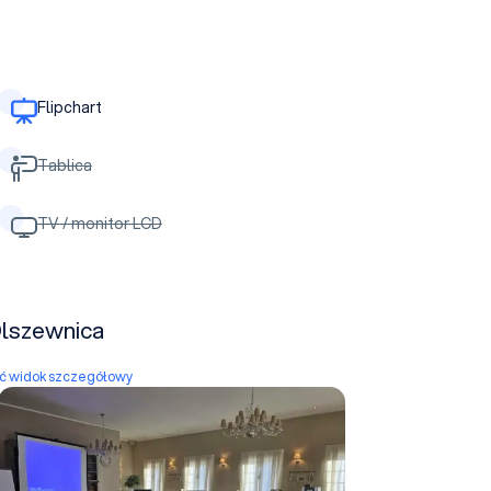
Flipchart
Tablica
TV / monitor LCD
Olszewnica
yć widok szczegółowy
Sala Foyer