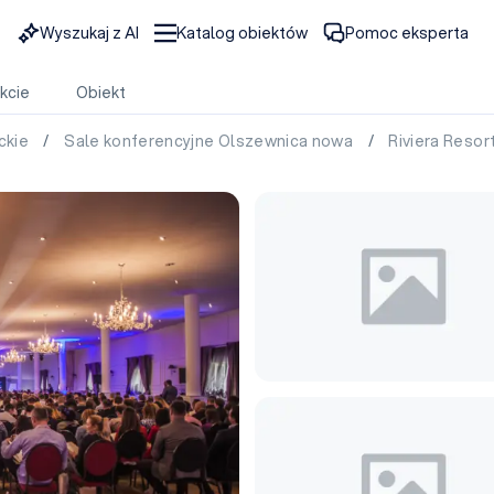
Wyszukaj z AI
Katalog obiektów
Pomoc eksperta
kcie
Obiekt
ckie
/
Sale konferencyjne Olszewnica nowa
/
Riviera Reso