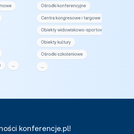
irmowe
Ośrodki konferencyjne
Centra kongresowe i targowe
Obiekty widowiskowo-sportowe
Obiekty kultury
Ośrodki szkoleniowe
e
…
…
ości konferencje.pl!