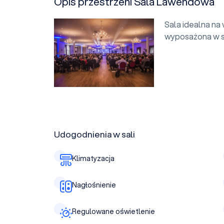
Opis przestrzeni Sala Lawendowa
Sala idealna na
wyposażona w s
Udogodnienia w sali
Klimatyzacja
Nagłośnienie
Regulowane oświetlenie