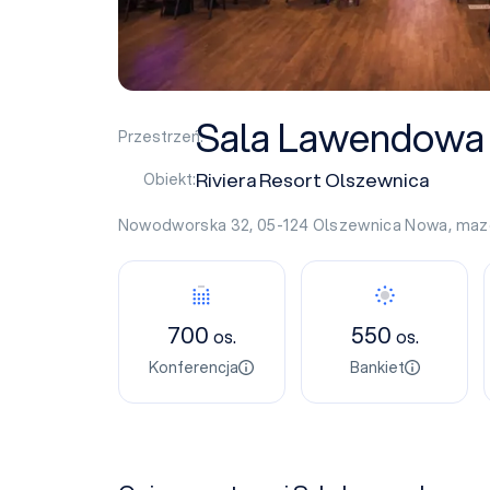
Sala Lawendowa
Przestrzeń:
Riviera Resort Olszewnica
Obiekt:
Nowodworska 32, 05-124
Olszewnica Nowa
,
maz
700
550
os.
os.
Konferencja
Bankiet