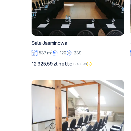
Sala Jasminowa
2
537 m
120
239
12 925,59 zł netto
za dzień
Sala Konferencyjna 1