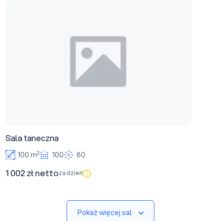
Sala taneczna
Sala taneczna
2
100 m
100
80
1 002 zł netto
za dzień
Pokaż więcej sal