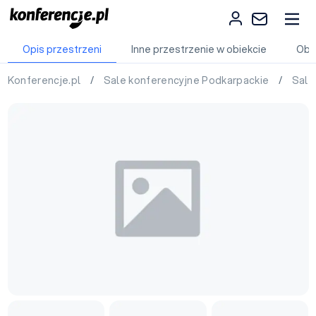
Opis przestrzeni
Inne przestrzenie w obiekcie
Obi
Konferencje.pl
/
Sale konferencyjne Podkarpackie
/
Sale