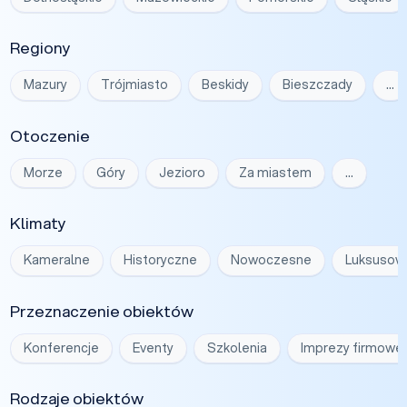
Regiony
Mazury
Trójmiasto
Beskidy
Bieszczady
…
Otoczenie
Morze
Góry
Jezioro
Za miastem
…
Klimaty
Kameralne
Historyczne
Nowoczesne
Luksusow
Przeznaczenie obiektów
Konferencje
Eventy
Szkolenia
Imprezy firmowe
Rodzaje obiektów