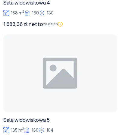
Sala widowiskowa 4
2
168 m
160
130
1 683,36 zł netto
za dzień
Sala widowiskowa 5
Sala widowiskowa 5
2
135 m
130
104