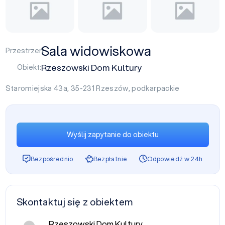
Sala widowiskowa
Przestrzeń:
Rzeszowski Dom Kultury
Obiekt:
Staromiejska 43a, 35-231
Rzeszów
,
podkarpackie
Wyślij zapytanie do obiektu
Bezpośrednio
Bezpłatnie
Odpowiedź w 24h
Skontaktuj się z obiektem
Rzeszowski Dom Kultury