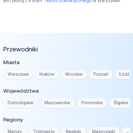
jest jedną z 4 scen
Teatru Dramatycznego
w Warszawie.
Przewodniki
Miasta
Warszawa
Kraków
Wrocław
Poznań
Łódź
Województwa
Dolnośląskie
Mazowieckie
Pomorskie
Śląskie
Regiony
Mazury
Trójmiasto
Beskidy
Bieszczady
…