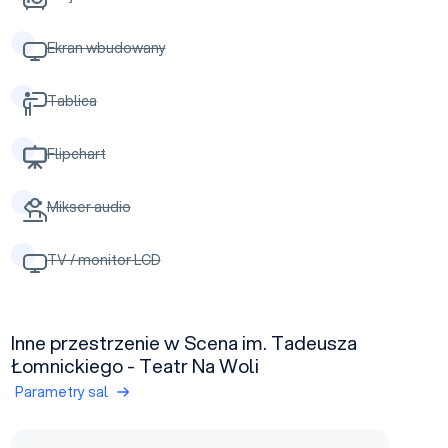
Ekran wbudowany
Tablica
Flipchart
Mikser audio
TV / monitor LCD
Inne przestrzenie w Scena im. Tadeusza
Łomnickiego - Teatr Na Woli
Parametry sal
Foyer