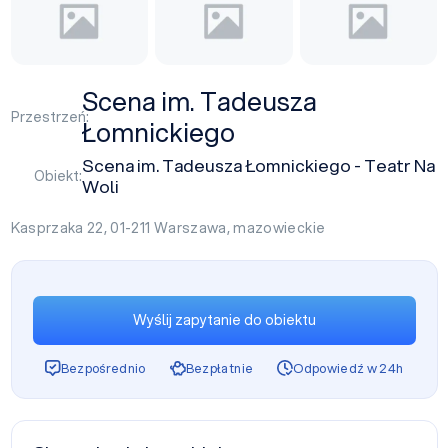
Scena im. Tadeusza
Przestrzeń:
Łomnickiego
Scena im. Tadeusza Łomnickiego - Teatr Na
Obiekt:
Woli
Kasprzaka 22, 01-211
Warszawa
,
mazowieckie
Wyślij zapytanie do obiektu
Bezpośrednio
Bezpłatnie
Odpowiedź w 24h