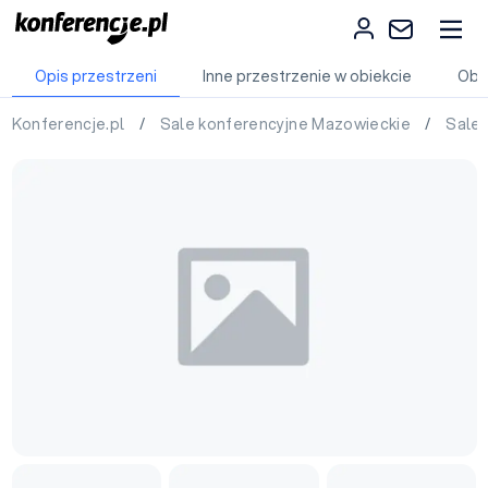
Opis przestrzeni
Inne przestrzenie w obiekcie
Obi
Konferencje.pl
/
Sale konferencyjne Mazowieckie
/
Sale