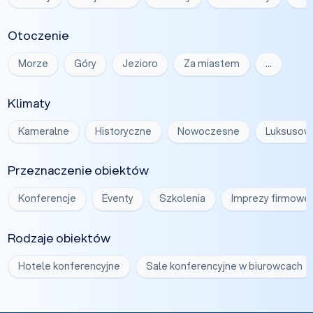
Otoczenie
Morze
Góry
Jezioro
Za miastem
…
Klimaty
Kameralne
Historyczne
Nowoczesne
Luksusow
Przeznaczenie obiektów
Konferencje
Eventy
Szkolenia
Imprezy firmowe
Rodzaje obiektów
Hotele konferencyjne
Sale konferencyjne w biurowcach