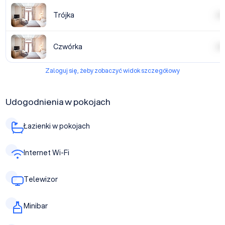
Trójka
| | | |
Czwórka
| | | |
Zaloguj się, żeby zobaczyć widok szczegółowy
Udogodnienia w pokojach
Łazienki w pokojach
Internet Wi-Fi
Telewizor
Minibar