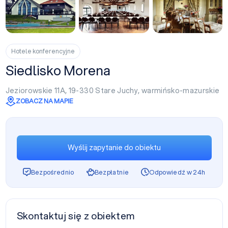
+49
Hotele konferencyjne
Siedlisko Morena
Jeziorowskie 11A, 19-330
Stare Juchy
,
warmińsko-mazurskie
ZOBACZ NA MAPIE
Wyślij zapytanie do obiektu
Bezpośrednio
Bezpłatnie
Odpowiedź w 24h
Skontaktuj się z obiektem