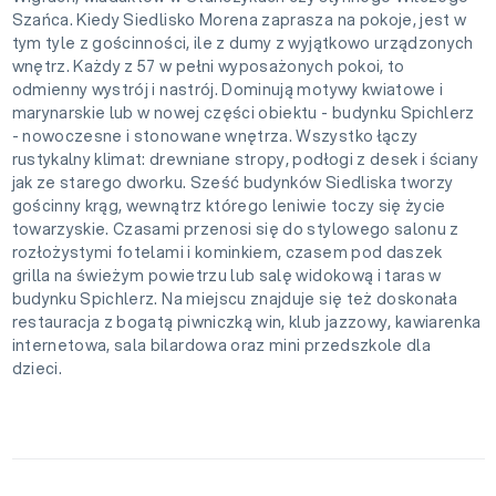
Szańca. Kiedy Siedlisko Morena zaprasza na pokoje, jest w
tym tyle z gościnności, ile z dumy z wyjątkowo urządzonych
wnętrz. Każdy z 57 w pełni wyposażonych pokoi, to
odmienny wystrój i nastrój. Dominują motywy kwiatowe i
marynarskie lub w nowej części obiektu - budynku Spichlerz
- nowoczesne i stonowane wnętrza. Wszystko łączy
rustykalny klimat: drewniane stropy, podłogi z desek i ściany
jak ze starego dworku. Sześć budynków Siedliska tworzy
gościnny krąg, wewnątrz którego leniwie toczy się życie
towarzyskie. Czasami przenosi się do stylowego salonu z
rozłożystymi fotelami i kominkiem, czasem pod daszek
grilla na świeżym powietrzu lub salę widokową i taras w
budynku Spichlerz. Na miejscu znajduje się też doskonała
restauracja z bogatą piwniczką win, klub jazzowy, kawiarenka
internetowa, sala bilardowa oraz mini przedszkole dla
dzieci.