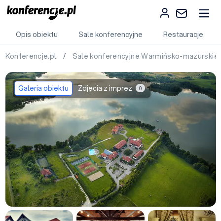
Opis obiektu
Sale konferencyjne
Restauracje
Konferencje.pl
/
Sale konferencyjne Warmińsko-mazurskie
Galeria obiektu
Zdjęcia z imprez
0