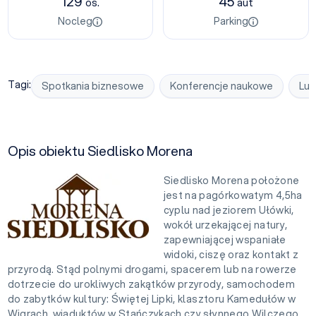
129
45
os.
aut
Nocleg
Parking
Tagi:
Spotkania biznesowe
Konferencje naukowe
Lu
Opis obiektu Siedlisko Morena
Siedlisko Morena położone
jest na pagórkowatym 4,5ha
cyplu nad jeziorem Ułówki,
wokół urzekającej natury,
zapewniającej wspaniałe
widoki, ciszę oraz kontakt z
przyrodą. Stąd polnymi drogami, spacerem lub na rowerze
dotrzecie do urokliwych zakątków przyrody, samochodem
do zabytków kultury: Świętej Lipki, klasztoru Kamedułów w
Wigrach, wiaduktów w Stańczykach czy słynnego Wilczego