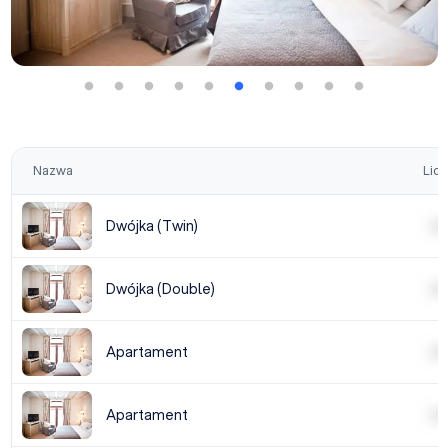
Nazwa
Licz
Dwójka (Twin)
| | | |
Dwójka (Double)
| | | |
Apartament
| | | |
Apartament
| | | |