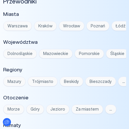
Przewodniki
Miasta
Warszawa
Kraków
Wrocław
Poznań
Łódź
Województwa
Dolnośląskie
Mazowieckie
Pomorskie
Śląskie
Regiony
Mazury
Trójmiasto
Beskidy
Bieszczady
…
Otoczenie
Morze
Góry
Jezioro
Za miastem
…
Ustawienia plików cookies
Klimaty