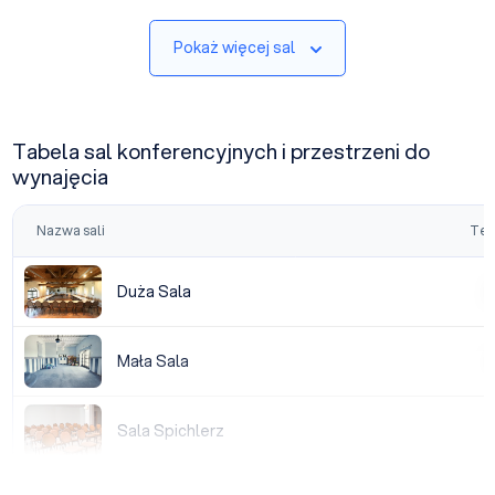
Pokaż więcej sal
Tabela sal konferencyjnych i przestrzeni do
wynajęcia
Nazwa sali
Tea
Duża Sala
Duża Sala
|
Mała Sala
Mała Sala
|
Sala Spichlerz
Sala Spichlerz