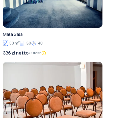
Mała Sala
2
50 m
30
40
336 zł netto
za dzień
Sala Spichlerz