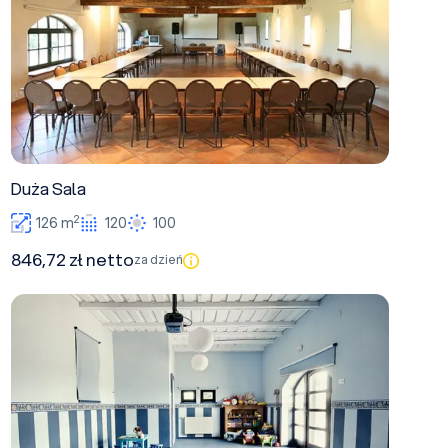
Duża Sala
2
126 m
120
100
846,72 zł netto
za dzień
Mała Sala