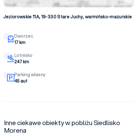
Jeziorowskie 11A, 19-330
Stare Juchy
,
warmińsko-mazurskie
Dworzec
17 km
Lotnisko
247 km
Parking własny
45 aut
Inne ciekawe obiekty w pobliżu Siedlisko
Morena