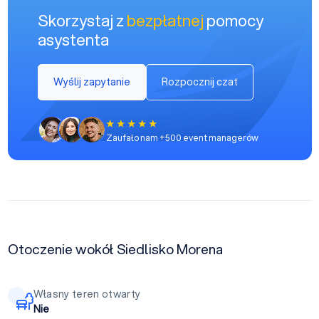
Skorzystaj z
bezpłatnej
pomocy
asystenta
Wyślij zapytanie
Rozpocznij czat
Zaufało nam +500 event managerów
Otoczenie wokół Siedlisko Morena
Własny teren otwarty
Nie