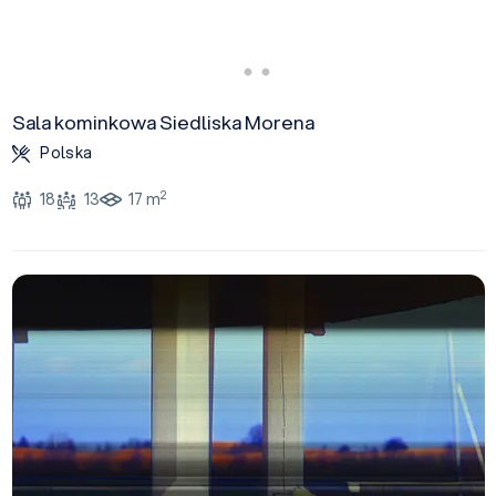
Sala kominkowa Siedliska Morena
Polska
2
18
13
17 m