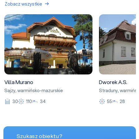
Zobacz wszystkie
Villa Murano
Dworek A.S.
Villa Murano
Dworek A.S.
Sajzy
,
warmińsko-mazurskie
Straduny
,
warmińsk
30
110
34
55
28
Szukasz obiektu?