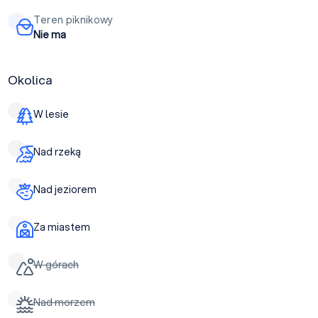
Teren piknikowy
Nie ma
Okolica
W lesie
Nad rzeką
Nad jeziorem
Za miastem
W górach
Nad morzem