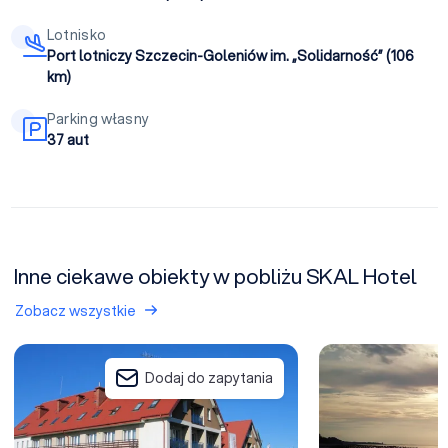
Lotnisko
Port lotniczy Szczecin-Goleniów im. „Solidarność” (106
km)
Parking własny
37 aut
Inne ciekawe obiekty w pobliżu SKAL Hotel
Zobacz wszystkie
Ośrodek Wypoczynkowy Azalia w Ustroniu Morskim
Villa Tarsis- ZAM
Dodaj do zapytania