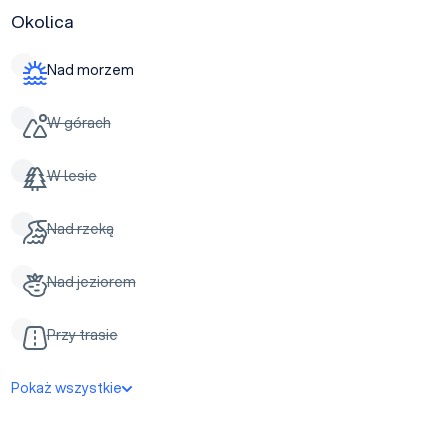
Okolica
Nad morzem
W górach
W lesie
Nad rzeką
Nad jeziorem
Przy trasie
Pokaż wszystkie