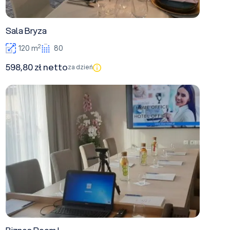
Sala Bryza
2
120 m
80
598,80 zł netto
za dzień
Biznes Room I