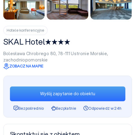
+27
Hotele konferencyjne
SKAL Hotel
Bolesława Chrobrego 80, 78-111
Ustronie Morskie
,
zachodniopomorskie
ZOBACZ NA MAPIE
Wyślij zapytanie do obiektu
Bezpośrednio
Bezpłatnie
Odpowiedź w 24h
Skontaktuj się z obiektem