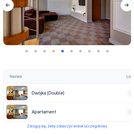
Nazwa
Licz
Dwójka (Double)
| | | |
Apartament
| | | |
Zaloguj się, żeby zobaczyć widok szczegółowy