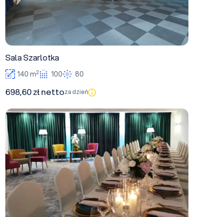
Sala Szarlotka
2
140 m
100
80
698,60 zł netto
za dzień
Sala Bryza