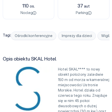
110
37
os.
aut
Nocleg
Parking
Tagi:
Ośrodki konferencyjne
Imprezy dla dzieci
Wigili
Opis obiektu SKAL Hotel
Hotel SKAL**** to nowy
obiekt położony zaledwie
150 m od morza w kameralnej
miejscowości Ustronie
Morskie. Hotel działa od
czerwca tego roku. Znajduje
się w nim 45 pokoi
dwusobowych o dużej
powierzchni (30 m kw.) oraz