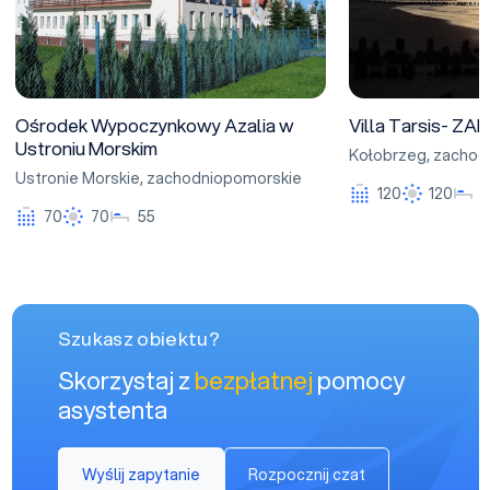
Ośrodek Wypoczynkowy Azalia w
Villa Tarsis- Z
Ustroniu Morskim
Kołobrzeg
,
zachod
Ustronie Morskie
,
zachodniopomorskie
120
120
1
70
70
55
Szukasz obiektu?
Skorzystaj z
bezpłatnej
pomocy
asystenta
Wyślij zapytanie
Rozpocznij czat