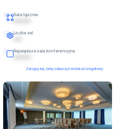
Sale łącznie
| | | | | | | | | |
Liczba sal
| | | | |
Największa sala konferencyjna
| | | | | | | | | |
Zaloguj się, żeby zobaczyć widok szczegółowy
Sala Szarlotka