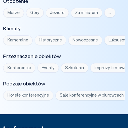
Otoczenie
Morze
Góry
Jezioro
Za miastem
…
Klimaty
Kameralne
Historyczne
Nowoczesne
Luksusow
Przeznaczenie obiektów
Konferencje
Eventy
Szkolenia
Imprezy firmowe
Rodzaje obiektów
Hotele konferencyjne
Sale konferencyjne w biurowcach