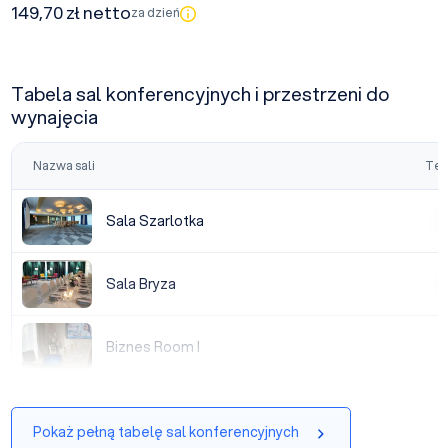
149,70 zł netto
za dzień
Tabela sal konferencyjnych i przestrzeni do
wynajęcia
Nazwa sali
Tea
Sala Szarlotka
Sala Szarlotka
|
Sala Bryza
Sala Bryza
|
Biznes Room I
Biznes Room I
Pokaż pełną tabelę sal konferencyjnych