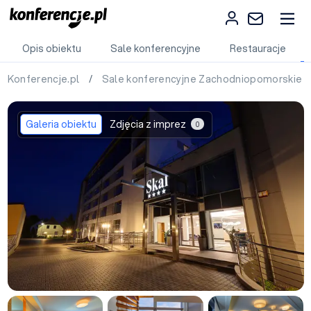
Opis obiektu
Sale konferencyjne
Restauracje
Konferencje.pl
/
Sale konferencyjne Zachodniopomorskie
Galeria obiektu
Zdjęcia z imprez
0