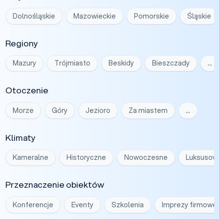
Dolnośląskie
Mazowieckie
Pomorskie
Śląskie
Regiony
Mazury
Trójmiasto
Beskidy
Bieszczady
…
Otoczenie
Morze
Góry
Jezioro
Za miastem
…
Klimaty
Kameralne
Historyczne
Nowoczesne
Luksusow
Przeznaczenie obiektów
Konferencje
Eventy
Szkolenia
Imprezy firmowe