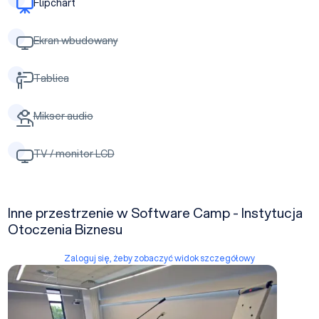
Flipchart
Ekran wbudowany
Tablica
Mikser audio
TV / monitor LCD
Inne przestrzenie w Software Camp - Instytucja
Otoczenia Biznesu
Zaloguj się, żeby zobaczyć widok szczegółowy
Sala konferencyjna duża