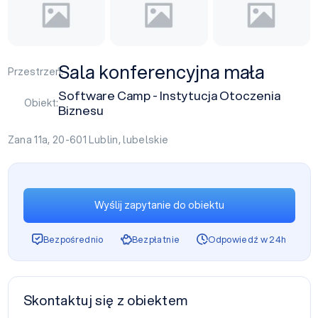
Sala konferencyjna mała
Przestrzeń:
Software Camp - Instytucja Otoczenia
Obiekt:
Biznesu
Zana 11a, 20-601
Lublin
,
lubelskie
Wyślij zapytanie do obiektu
Bezpośrednio
Bezpłatnie
Odpowiedź w 24h
Skontaktuj się z obiektem