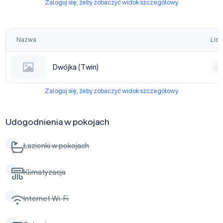
Zaloguj się, żeby zobaczyć widok szczegółowy
Nazwa
Licz
Dwójka (Twin)
| | | |
Zaloguj się, żeby zobaczyć widok szczegółowy
Udogodnienia w pokojach
Łazienki w pokojach
Klimatyzacja
Internet Wi-Fi