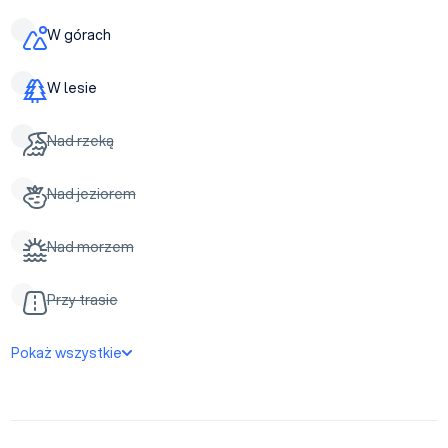
W górach
W lesie
Nad rzeką
Nad jeziorem
Nad morzem
Przy trasie
Pokaż wszystkie