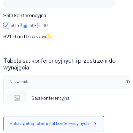
Sala konferencyjna
2
50 m
50
40
621 zł netto
za dzień
Tabela sal konferencyjnych i przestrzeni do
wynajęcia
Nazwa sali
Tea
Sala konferencyjna
Sala konferencyjna
|
Pokaż pełną tabelę sal konferencyjnych