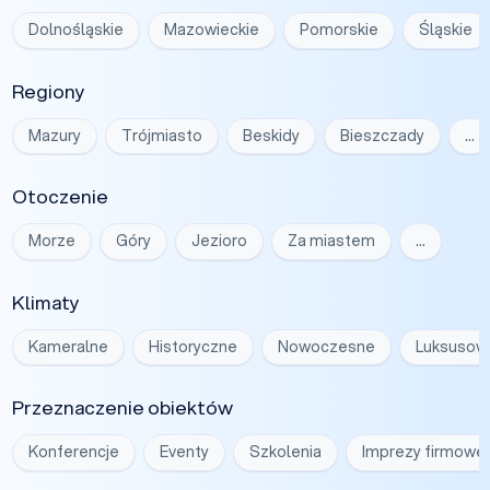
Dolnośląskie
Mazowieckie
Pomorskie
Śląskie
Regiony
Mazury
Trójmiasto
Beskidy
Bieszczady
…
Otoczenie
Morze
Góry
Jezioro
Za miastem
…
Klimaty
Kameralne
Historyczne
Nowoczesne
Luksusow
Przeznaczenie obiektów
Konferencje
Eventy
Szkolenia
Imprezy firmowe