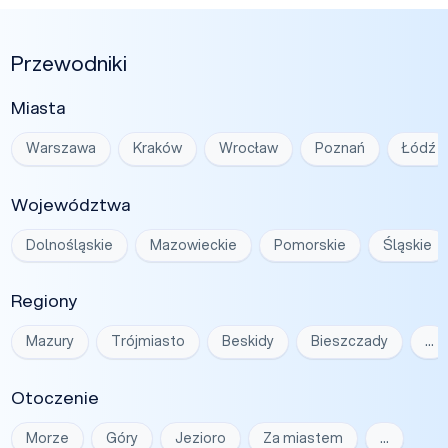
Przewodniki
Miasta
Warszawa
Kraków
Wrocław
Poznań
Łódź
Województwa
Dolnośląskie
Mazowieckie
Pomorskie
Śląskie
Regiony
Mazury
Trójmiasto
Beskidy
Bieszczady
…
Otoczenie
Morze
Góry
Jezioro
Za miastem
…