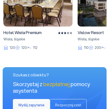
Hotel Wisła Premium
Vislow Resort
Wisła
,
śląskie
Wisła
,
śląskie
120
120
112
110
200
Szukasz obiektu?
Skorzystaj z
bezpłatnej
pomocy
asystenta
Wyślij zapytanie
Rozpocznij czat