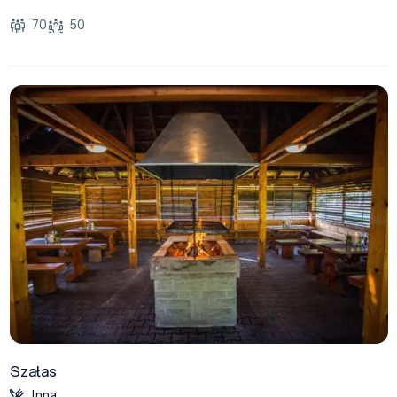
70
50
Szałas
Inna