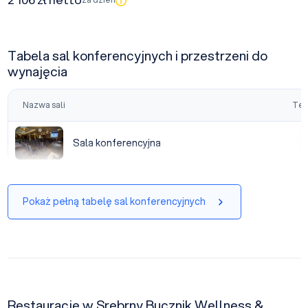
Tabela sal konferencyjnych i przestrzeni do
wynajęcia
Nazwa sali
Tea
Sala konferencyjna
Sala konferencyjna
|
Pokaż pełną tabelę sal konferencyjnych
Restauracje w Srebrny Bucznik Wellness &