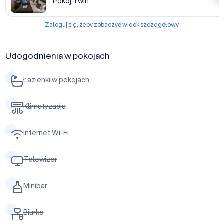
Pokój Twin
| | | |
Zaloguj się, żeby zobaczyć widok szczegółowy
Udogodnienia w pokojach
Łazienki w pokojach
Klimatyzacja
Internet Wi-Fi
Telewizor
Minibar
Biurko