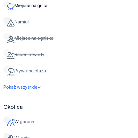
Miejsce na grilla
Namiot
Miejsce na ognisko
Basen otwarty
Prywatna plaża
Pokaż wszystkie
Okolica
W górach