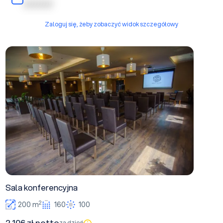
| | | | | | | | | |
Zaloguj się, żeby zobaczyć widok szczegółowy
Sala konferencyjna
Sala konferencyjna
2
200 m
160
100
2 106 zł netto
za dzień