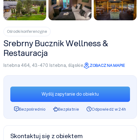
+11
Ośrodki konferencyjne
Srebrny Bucznik Wellness &
Restauracja
Istebna 464, 43-470
Istebna
,
śląskie
ZOBACZ NA MAPIE
Wyślij zapytanie do obiektu
Bezpośrednio
Bezpłatnie
Odpowiedź w 24h
Skontaktuj się z obiektem