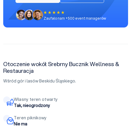
Zaufało nam +500 event managerów
Otoczenie wokół Srebrny Bucznik Wellness &
Restauracja
Wśród gór i lasów Beskidu Śląskiego.
Własny teren otwarty
Tak, nieogrodzony
Teren piknikowy
Nie ma