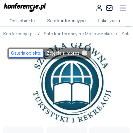
Opis obiektu
Sale konferencyjne
Lokalizacja
Konferencje.pl
/
Sale konferencyjne Mazowieckie
/
Sale
Galeria obiektu
Zdjęcia z imprez
0