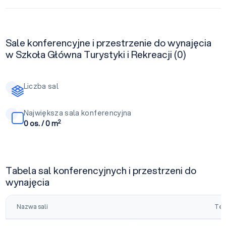
Sale konferencyjne i przestrzenie do wynajęcia
w Szkoła Główna Turystyki i Rekreacji (0)
Liczba sal
Największa sala konferencyjna
2
0 os. / 0 m
Tabela sal konferencyjnych i przestrzeni do
wynajęcia
Nazwa sali
Tea