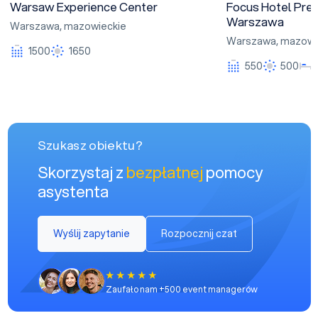
Warsaw Experience Center
Focus Hotel Pre
Warszawa
Warszawa
,
mazowieckie
Warszawa
,
mazowi
1500
1650
550
500
Szukasz obiektu?
Skorzystaj z
bezpłatnej
pomocy
asystenta
Wyślij zapytanie
Rozpocznij czat
Zaufało nam +500 event managerów