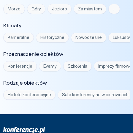
Morze
Góry
Jezioro
Za miastem
…
Klimaty
Kameralne
Historyczne
Nowoczesne
Luksusow
Przeznaczenie obiektów
Konferencje
Eventy
Szkolenia
Imprezy firmowe
Rodzaje obiektów
Hotele konferencyjne
Sale konferencyjne w biurowcach