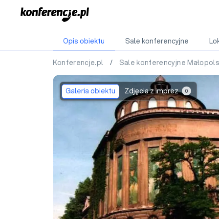
Opis obiektu
Sale konferencyjne
Lok
Konferencje.pl
/
Sale konferencyjne Małopol
Galeria obiektu
Zdjęcia z imprez
0