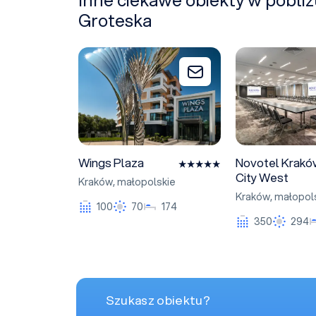
Groteska
Wings Plaza
Novotel Kraków 
Dodaj do zapytania
Wings Plaza
Novotel Krak
City West
Kraków
,
małopolskie
Kraków
,
małopol
100
70
174
350
294
Szukasz obiektu?