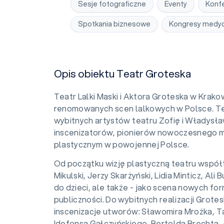
Sesje fotograficzne
Eventy
Konf
Spotkania biznesowe
Kongresy medy
Opis obiektu Teatr Groteska
Teatr Lalki Maski i Aktora Groteska w Krakow
renomowanych scen lalkowych w Polsce. Te
wybitnych artystów teatru Zofię i Władysł
inscenizatorów, pionierów nowoczesnego my
plastycznym w powojennej Polsce.
Od początku wizję plastyczną teatru współtw
Mikulski, Jerzy Skarżyński, Lidia Minticz, Al
do dzieci, ale także - jako scena nowych for
publiczności. Do wybitnych realizacji Grotes
inscenizacje utworów: Sławomira Mrożka, 
Idefonsa Gałczyńskiego, Bertolda Brechta, A