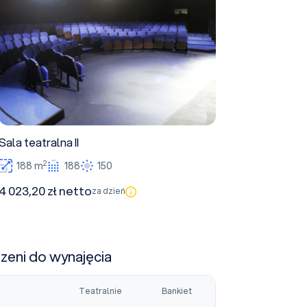
Sala teatralna II
2
188 m
188
150
4 023,20 zł netto
za dzień
rzeni do wynajęcia
Teatralnie
Bankiet