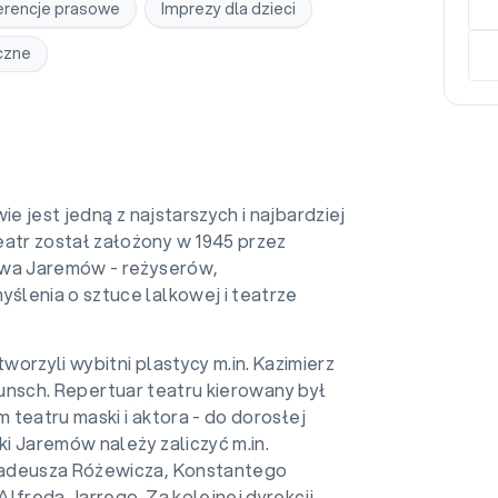
erencje prasowe
Imprezy dla dzieci
czne
ie jest jedną z najstarszych i najbardziej
atr został założony w 1945 przez
awa Jaremów - reżyserów,
ślenia o sztuce lalkowej i teatrze
orzyli wybitni plastycy m.in. Kazimierz
i Bunsch. Repertuar teatru kierowany był
m teatru maski i aktora - do dorosłej
ki Jaremów należy zaliczyć m.in.
Tadeusza Różewicza, Konstantego
lfreda Jarrego. Za kolejnej dyrekcji