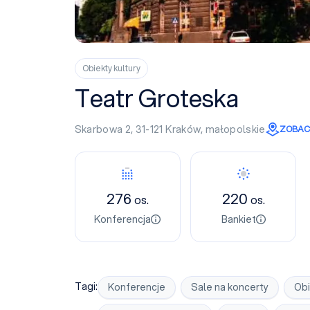
Obiekty kultury
Teatr Groteska
Skarbowa 2, 31-121
Kraków
,
małopolskie
ZOBAC
Konferencja
Bankiet
276
220
os.
os.
Konferencja
Bankiet
Tagi:
Konferencje
Sale na koncerty
Obi