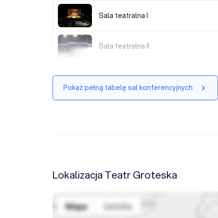
Sala teatralna I
Sala teatralna I
Sala teatralna II
Sala teatralna II
Pokaż pełną tabelę sal konferencyjnych
Lokalizacja Teatr Groteska