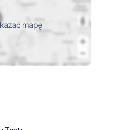
pokazać mapę
u Teatr