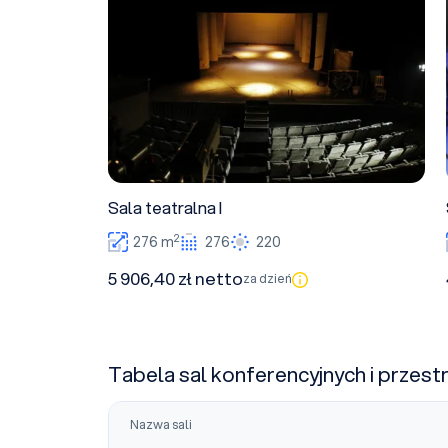
Sala teatralna I
2
276 m
276
220
5 906,40 zł netto
za dzień
Tabela sal konferencyjnych i przest
Nazwa sali