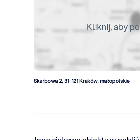
Kliknij, aby 
Skarbowa 2, 31-121
Kraków
,
małopolskie
Inne ciekawe obiekty w pobliż