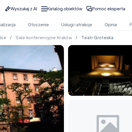
Wyszukaj z AI
Katalog obiektów
Pomoc eksperta
alizacja
Otoczenie
Usługi i atrakcje
Opinie
skie
/
Sale konferencyjne Kraków
/ Teatr Groteska