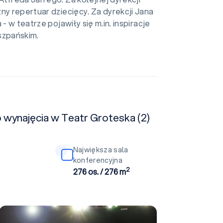
ny repertuar dziecięcy. Za dyrekcji Jana
- w teatrze pojawiły się m.in. inspiracje
szpańskim.
o wynajęcia w Teatr Groteska (2)
Największa sala
konferencyjna
2
276 os. / 276 m
Sala teatralna II