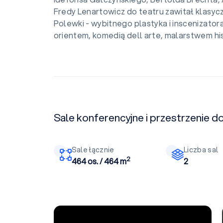
Fredy Lenartowicz do teatru zawitał klasycz
Polewki - wybitnego plastyka i inscenizatora 
orientem, komedią dell arte, malarstwem hi
Sale konferencyjne i przestrzenie d
Sale łącznie
Liczba sal
2
464 os. / 464 m
2
Sala teatralna I