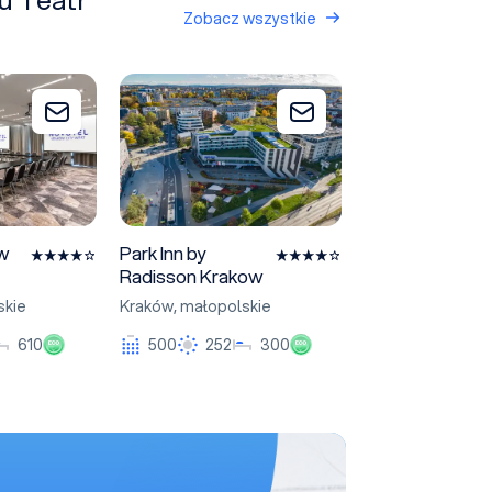
Zobacz wszystkie
City West
Park Inn by Radisson Krakow
Dodaj do zapytania
Dodaj do zapytania
ów
Park Inn by
Radisson Krakow
skie
Kraków
,
małopolskie
Eco
Eco
610
500
252
300