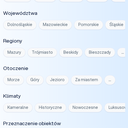
Województwa
Dolnośląskie
Mazowieckie
Pomorskie
Śląskie
Regiony
Mazury
Trójmiasto
Beskidy
Bieszczady
…
Otoczenie
Morze
Góry
Jezioro
Za miastem
…
Klimaty
Kameralne
Historyczne
Nowoczesne
Luksusow
Przeznaczenie obiektów