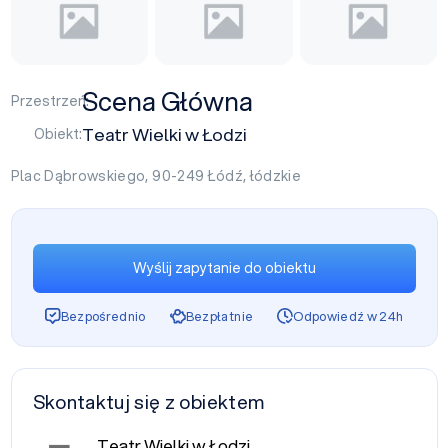
Scena Główna
Przestrzeń:
Teatr Wielki w Łodzi
Obiekt:
Plac Dąbrowskiego, 90-249
Łódź
,
łódzkie
Wyślij zapytanie do obiektu
Bezpośrednio
Bezpłatnie
Odpowiedź w 24h
Skontaktuj się z obiektem
Teatr Wielki w Łodzi