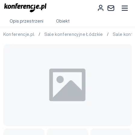
Opis przestrzeni
Obiekt
Konferencje.pl
/
Sale konferencyjne Łódzkie
/
Sale konf