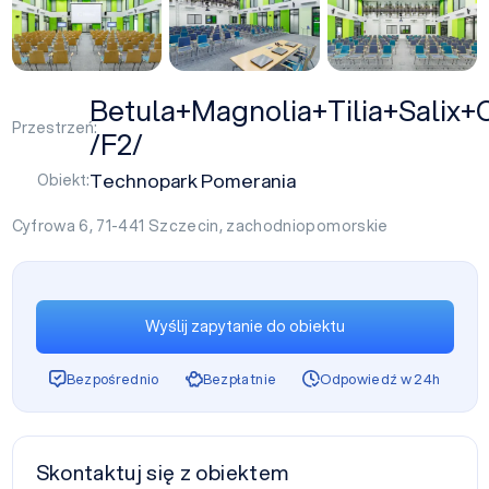
+4
Betula+Magnolia+Tilia+Salix+
Przestrzeń:
/F2/
Technopark Pomerania
Obiekt:
Cyfrowa 6, 71-441
Szczecin
,
zachodniopomorskie
Wyślij zapytanie do obiektu
Bezpośrednio
Bezpłatnie
Odpowiedź w 24h
Skontaktuj się z obiektem