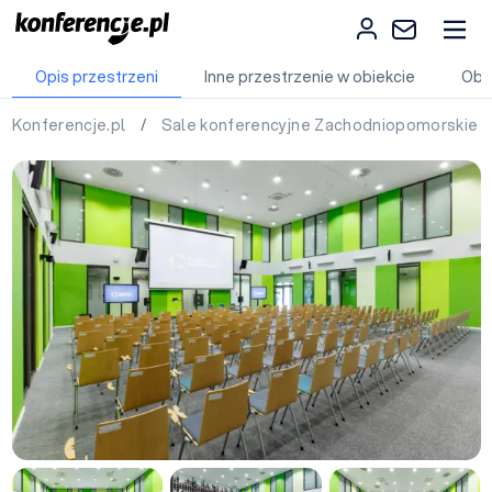
Opis przestrzeni
Inne przestrzenie w obiekcie
Obi
Konferencje.pl
/
Sale konferencyjne Zachodniopomorskie