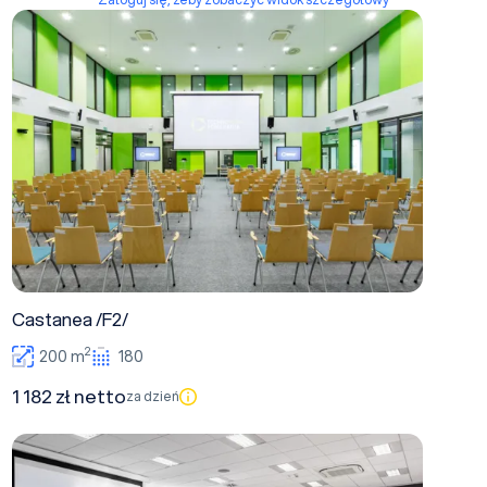
Castanea /F2/
Castanea /F2/
2
200 m
180
1 182 zł netto
za dzień
Magnolia /F2/