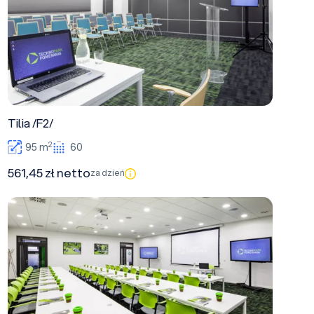
Tilia /F2/
2
95 m
60
561,45 zł netto
za dzień
Java /F3/