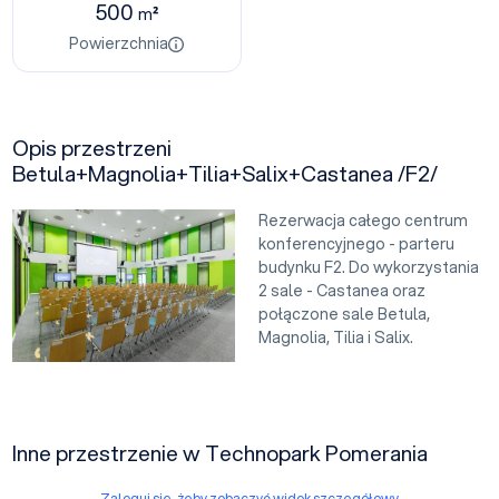
500
m²
Powierzchnia
Opis przestrzeni
Betula+Magnolia+Tilia+Salix+Castanea /F2/
Rezerwacja całego centrum
konferencyjnego - parteru
budynku F2. Do wykorzystania
2 sale - Castanea oraz
połączone sale Betula,
Magnolia, Tilia i Salix.
Inne przestrzenie w Technopark Pomerania
Zaloguj się, żeby zobaczyć widok szczegółowy