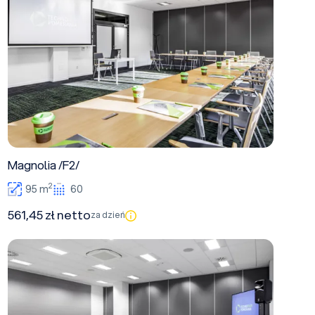
Magnolia /F2/
2
95 m
60
561,45 zł netto
za dzień
Tilia /F2/