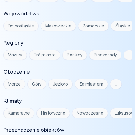
Województwa
Dolnośląskie
Mazowieckie
Pomorskie
Śląskie
Regiony
Mazury
Trójmiasto
Beskidy
Bieszczady
…
Otoczenie
Morze
Góry
Jezioro
Za miastem
…
Klimaty
Kameralne
Historyczne
Nowoczesne
Luksusow
Przeznaczenie obiektów