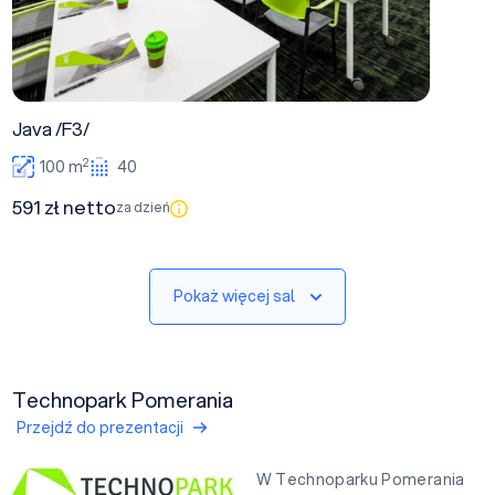
Java /F3/
2
100 m
40
591 zł netto
za dzień
Pokaż więcej sal
Technopark Pomerania
Przejdź do prezentacji
W Technoparku Pomerania