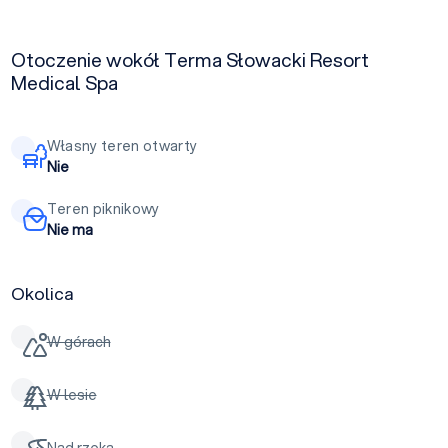
Otoczenie wokół Terma Słowacki Resort
Medical Spa
Własny teren otwarty
Nie
Teren piknikowy
Nie ma
Okolica
W górach
W lesie
Nad rzeką