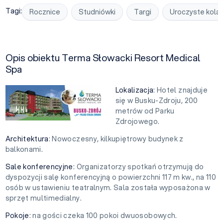
Tagi:
Rocznice
Studniówki
Targi
Uroczyste kolac
Opis obiektu Terma Słowacki Resort Medical
Spa
Lokalizacja
: Hotel znajduje
się w Busku-Zdroju, 200
metrów od Parku
Zdrojowego.
Architektura
: Nowoczesny, kilkupiętrowy budynek z
balkonami.
Sale konferencyjne
: Organizatorzy spotkań otrzymują do
dyspozycji salę konferencyjną o powierzchni 117 m kw., na 110
osób w ustawieniu teatralnym. Sala została wyposażona w
sprzęt multimedialny.
Pokoje
: na gości czeka 100 pokoi dwuosobowych.