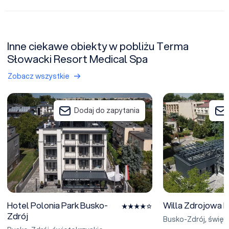
Inne ciekawe obiekty w pobliżu Terma
Słowacki Resort Medical Spa
Zobacz wszystkie
Hotel Polonia Park Busko-Zdrój
Willa Zdrojowa Par
Dodaj do zapytania
Hotel Polonia Park Busko-
Willa Zdrojowa P
Zdrój
Busko-Zdrój
,
święt