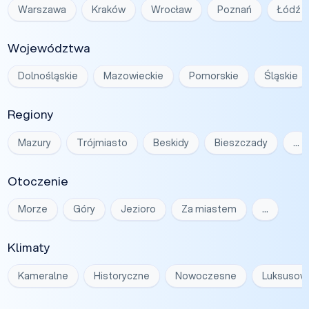
Warszawa
Kraków
Wrocław
Poznań
Łódź
Województwa
Dolnośląskie
Mazowieckie
Pomorskie
Śląskie
Regiony
Mazury
Trójmiasto
Beskidy
Bieszczady
…
Otoczenie
Morze
Góry
Jezioro
Za miastem
…
Klimaty
Kameralne
Historyczne
Nowoczesne
Luksusow