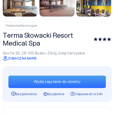
+5
Hotele konferencyjne
Terma Słowacki Resort
Medical Spa
Grotta 35, 28-100
Busko-Zdrój
,
świętokrzyskie
ZOBACZ NA MAPIE
Wyślij zapytanie do obiektu
Bezpośrednio
Bezpłatnie
Odpowiedź w 24h