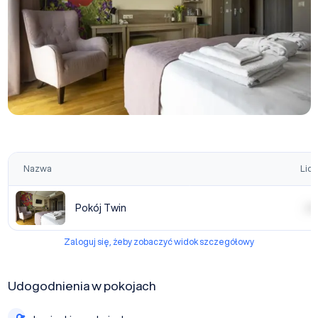
Nazwa
Licz
Pokój Twin
| | | |
Zaloguj się, żeby zobaczyć widok szczegółowy
Udogodnienia w pokojach