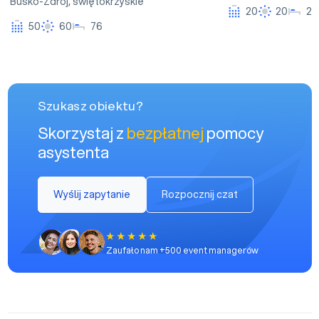
Busko-Zdrój
,
świętokrzyskie
20
20
26
50
60
76
Szukasz obiektu?
Skorzystaj z
bezpłatnej
pomocy
asystenta
Wyślij zapytanie
Rozpocznij czat
Zaufało nam +500 event managerów