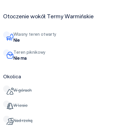
Otoczenie wokół Termy Warmińskie
Własny teren otwarty
Nie
Teren piknikowy
Nie ma
Okolica
W górach
W lesie
Nad rzeką