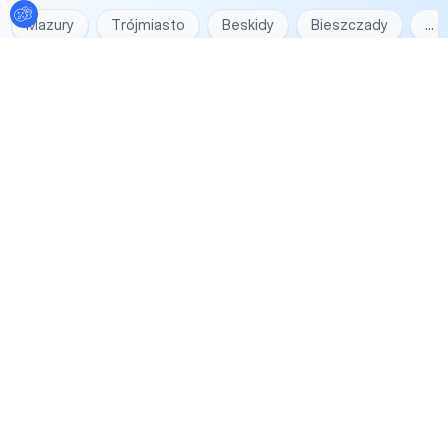
Ustawienia plików cookies
Mazury
Trójmiasto
Beskidy
Bieszczady
…
Otoczenie
Morze
Góry
Jezioro
Za miastem
…
Klimaty
Kameralne
Historyczne
Nowoczesne
Luksusow
Przeznaczenie obiektów
Konferencje
Eventy
Szkolenia
Imprezy firmowe
Rodzaje obiektów
Hotele konferencyjne
Sale konferencyjne w biurowcach