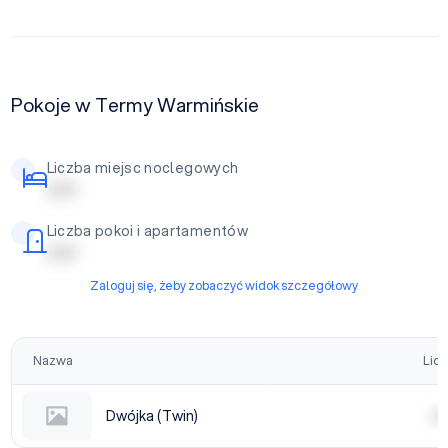
Pokoje w Termy Warmińskie
Liczba miejsc noclegowych
| | | | |
Liczba pokoi i apartamentów
| | | | |
Zaloguj się, żeby zobaczyć widok szczegółowy
Nazwa
Licz
Dwójka (Twin)
| | | |