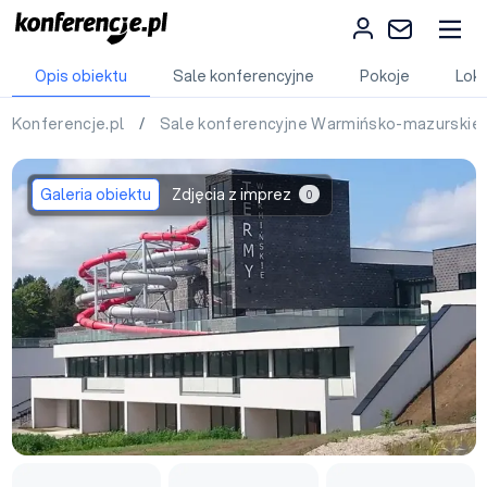
Opis obiektu
Sale konferencyjne
Pokoje
Loka
Konferencje.pl
/
Sale konferencyjne Warmińsko-mazurskie
Galeria obiektu
Zdjęcia z imprez
0