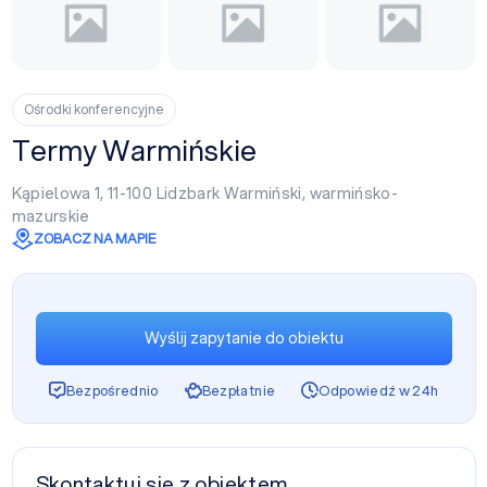
Ośrodki konferencyjne
Termy Warmińskie
Kąpielowa 1, 11-100
Lidzbark Warmiński
,
warmińsko-
mazurskie
ZOBACZ NA MAPIE
Wyślij zapytanie do obiektu
Bezpośrednio
Bezpłatnie
Odpowiedź w 24h
Skontaktuj się z obiektem