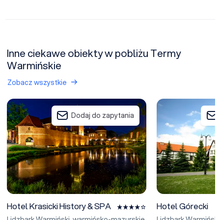
Inne ciekawe obiekty w pobliżu Termy
Warmińskie
Zobacz wszystkie
Hotel Krasicki History & SPA
Hotel Górecki
Dodaj do zapytania
Hotel Krasicki History & SPA
Hotel Górecki
Lidzbark Warmiński
,
warmińsko-mazurskie
Lidzbark Warmiński