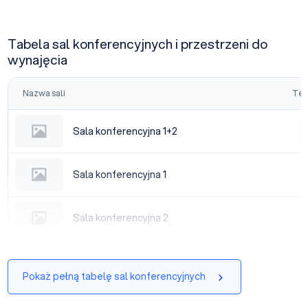
Tabela sal konferencyjnych i przestrzeni do
wynajęcia
Nazwa sali
Tea
Sala konferencyjna 1+2
Sala konferencyjna 1+2
|
Sala konferencyjna 1
Sala konferencyjna 1
|
Sala konferencyjna 2
Sala konferencyjna 2
|
Pokaż pełną tabelę sal konferencyjnych