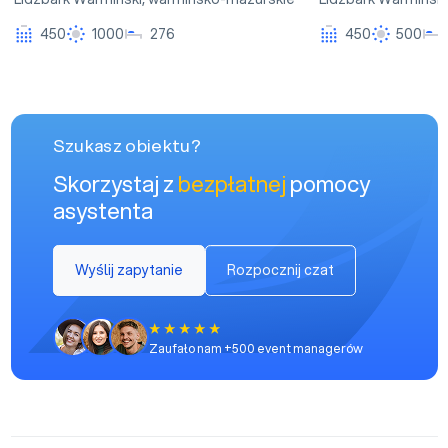
450
1000
276
450
500
Szukasz obiektu?
Skorzystaj z
bezpłatnej
pomocy
asystenta
Wyślij zapytanie
Rozpocznij czat
Zaufało nam +500 event managerów