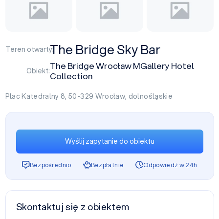
The Bridge Sky Bar
Teren otwarty:
The Bridge Wrocław MGallery Hotel
Obiekt:
Collection
Plac Katedralny 8, 50-329
Wrocław
,
dolnośląskie
Wyślij zapytanie do obiektu
Bezpośrednio
Bezpłatnie
Odpowiedź w 24h
Skontaktuj się z obiektem