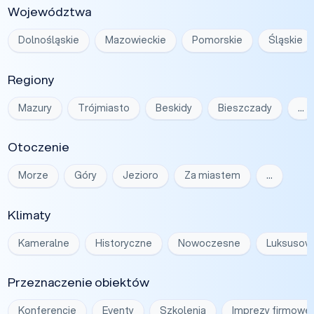
Województwa
Dolnośląskie
Mazowieckie
Pomorskie
Śląskie
Regiony
Mazury
Trójmiasto
Beskidy
Bieszczady
…
Otoczenie
Morze
Góry
Jezioro
Za miastem
…
Klimaty
Kameralne
Historyczne
Nowoczesne
Luksusow
Przeznaczenie obiektów
Konferencje
Eventy
Szkolenia
Imprezy firmowe