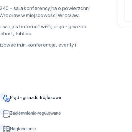
240 – sala konferencyjna o powierzchni
 Wrocław w miejscowości Wrocław.
sali jest internet wi-fi, prąd - gniazdo
chart, tablica.
zować m.in. konferencje, eventy i
Prąd - gniazdo trójfazowe
Zaciemnienie regulowane
Nagłośnienie