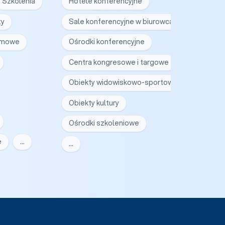
Szkolenia
Hotele konferencyjne
ty
Sale konferencyjne w biurowcach
irmowe
Ośrodki konferencyjne
Centra kongresowe i targowe
Obiekty widowiskowo-sportowe
Obiekty kultury
Ośrodki szkoleniowe
e
…
…