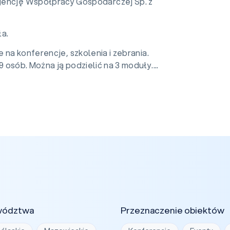
encję Współpracy Gospodarczej Sp. z
ła.
 na konferencje, szkolenia i zebrania.
 osób. Można ją podzielić na 3 moduły....
wództwa
Przeznaczenie obiektów