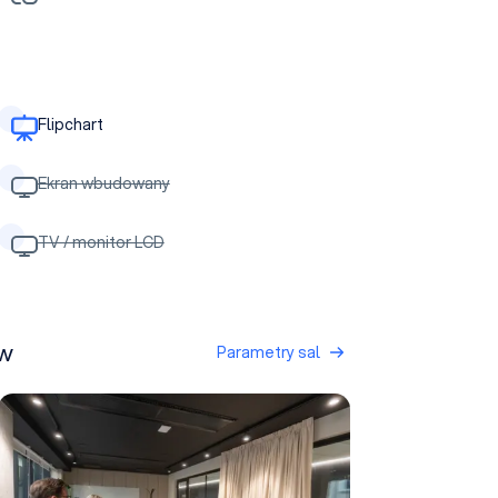
Flipchart
Ekran wbudowany
TV / monitor LCD
aw
Parametry sal
Sala Ceramiczna