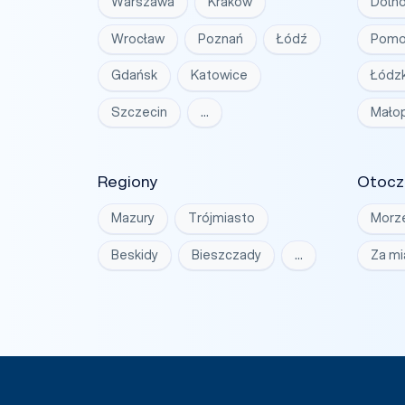
Warszawa
Kraków
Dolno
Wrocław
Poznań
Łódź
Pomo
Gdańsk
Katowice
Łódzk
Szczecin
…
Małop
Regiony
Otocz
Mazury
Trójmiasto
Morz
Beskidy
Bieszczady
…
Za m