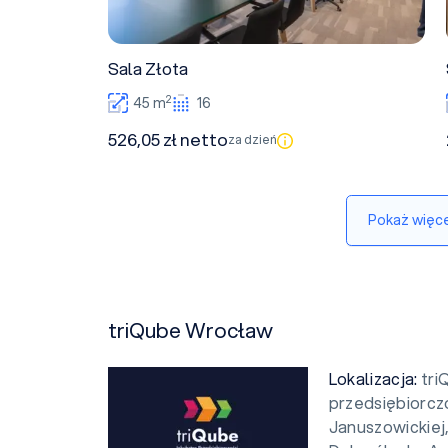
Sala Złota
2
45 m
16
526,05 zł netto
za dzień
Pokaż więce
triQube Wrocław
Lokalizacja:
tri
przedsiębiorcz
Januszowickiej