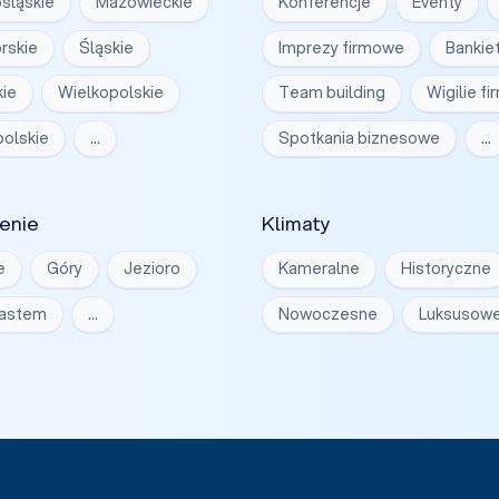
śląskie
Mazowieckie
Konferencje
Eventy
rskie
Śląskie
Imprezy firmowe
Bankie
ie
Wielkopolskie
Team building
Wigilie f
olskie
…
Spotkania biznesowe
…
enie
Klimaty
e
Góry
Jezioro
Kameralne
Historyczne
iastem
…
Nowoczesne
Luksusow