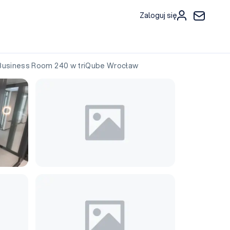
Zaloguj się
siness Room 240 w triQube Wrocław