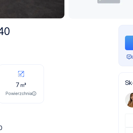
40
Sk
7
m²
Powierzchnia
0