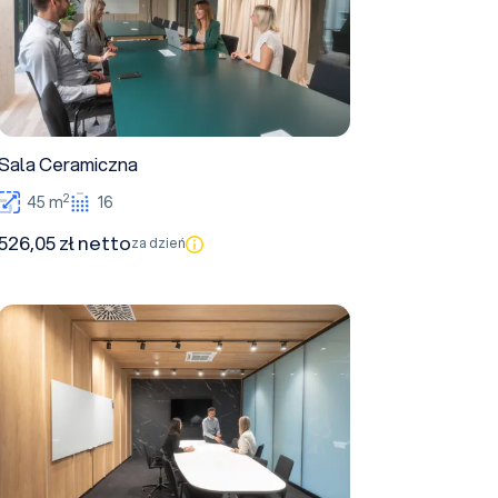
Sala Ceramiczna
2
45 m
16
526,05 zł netto
za dzień
Sala Granitowa