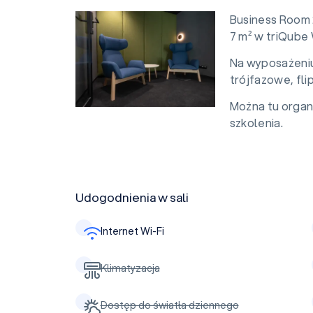
Business Room 
7 m² w triQube
Na wyposażeniu 
trójfazowe, flip
Można tu organi
szkolenia.
Udogodnienia w sali
Internet Wi-Fi
Klimatyzacja
Dostęp do światła dziennego