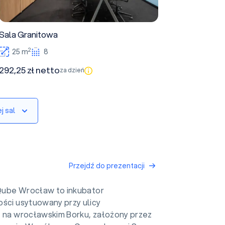
Sala Granitowa
2
25 m
8
292,25 zł netto
za dzień
j sal
Przejdź do prezentacji
Qube Wrocław to inkubator
ości usytuowany przy ulicy
, na wrocławskim Borku, założony przez