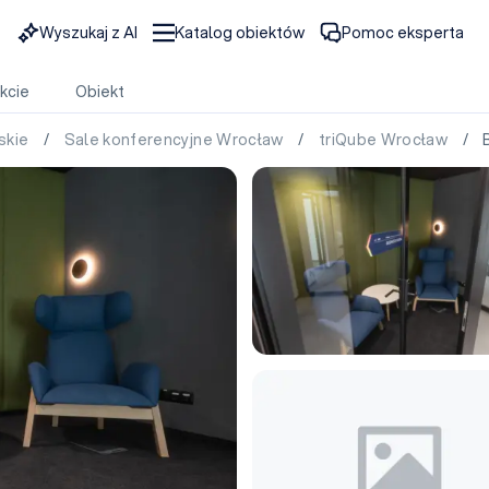
Wyszukaj z AI
Katalog obiektów
Pomoc eksperta
kcie
Obiekt
skie
/
Sale konferencyjne Wrocław
/
triQube Wrocław
/ Bu