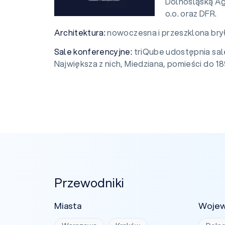
Dolnośląską Ag
o.o. oraz DFR.
Architektura:
nowoczesna i przeszklona bry
Sale konferencyjne:
triQube udostępnia sale
Największa z nich, Miedziana, pomieści do 189
Przewodniki
Miasta
Woje