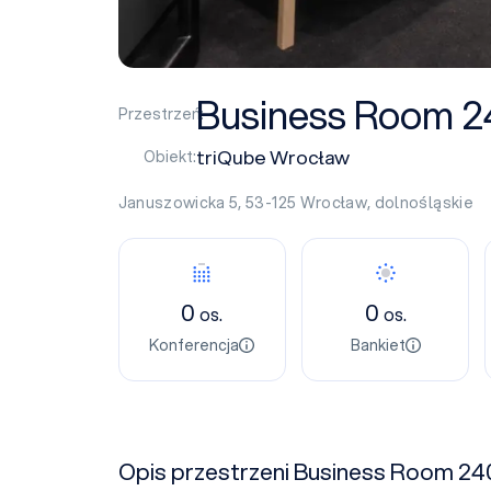
Business Room 2
Przestrzeń:
triQube Wrocław
Obiekt:
Januszowicka 5, 53-125
Wrocław
,
dolnośląskie
0
0
os.
os.
Konferencja
Bankiet
Opis przestrzeni Business Room 24