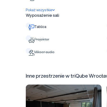
Pokaż wszystkie
Wyposażenie sali
Tablica
Projektor
Mikser audio
Inne przestrzenie w triQube Wrocł
Sala Miedziana