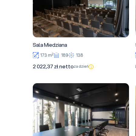
Sala Miedziana
2
173 m
189
138
2 022,37 zł netto
za dzień
Sala Złota