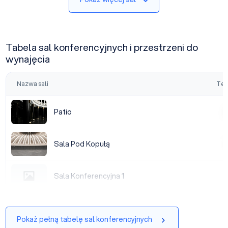
Tabela sal konferencyjnych i przestrzeni do
wynajęcia
Nazwa sali
Tea
Patio
Patio
|
Sala Pod Kopułą
Sala Pod Kopułą
|
Sala Konferencyjna 1
Sala Konferencyjna 1
|
Pokaż pełną tabelę sal konferencyjnych