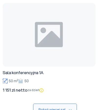
Sala konferencyjna 1A
Sala konferencyjna 1A
2
50 m
50
1 151 zł netto
za dzień
Pokaż więcej sal