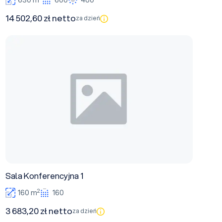
630 m
600
480
14 502,60 zł netto
za dzień
Sala Konferencyjna 1
Sala Konferencyjna 1
2
160 m
160
3 683,20 zł netto
za dzień