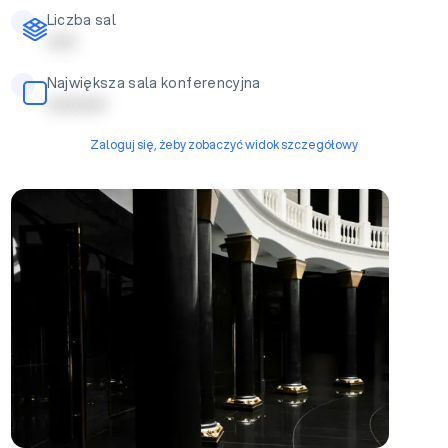
Liczba sal
| | | | |
Największa sala konferencyjna
| | | | | | | | | |
Zaloguj się, żeby zobaczyć widok szczegółowy
Patio