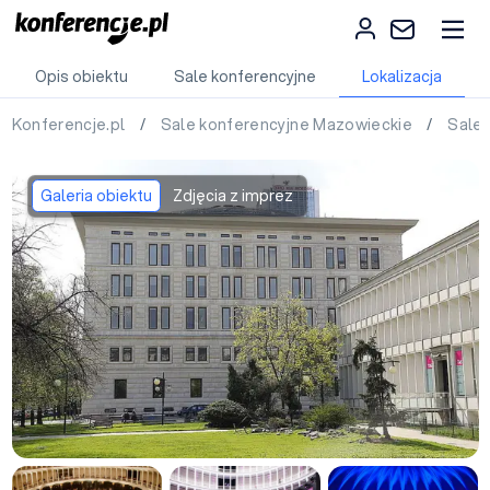
Opis obiektu
Sale konferencyjne
Lokalizacja
Konferencje.pl
/
Sale konferencyjne Mazowieckie
/
Sale
Galeria obiektu
Zdjęcia z imprez