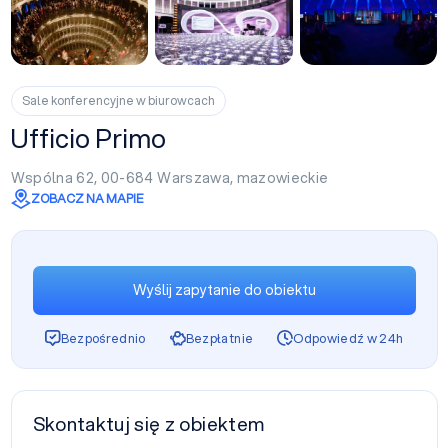
+6
Sale konferencyjne w biurowcach
Ufficio Primo
Wspólna 62, 00-684
Warszawa
,
mazowieckie
ZOBACZ NA MAPIE
Wyślij zapytanie do obiektu
Bezpośrednio
Bezpłatnie
Odpowiedź w 24h
Skontaktuj się z obiektem