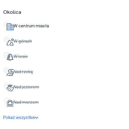
Okolica
W centrum miasta
W górach
W lesie
Nad rzeką
Nad jeziorem
Nad morzem
Pokaż wszystkie