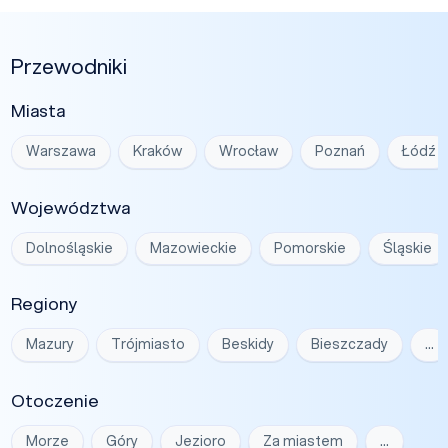
Przewodniki
Miasta
Warszawa
Kraków
Wrocław
Poznań
Łódź
Województwa
Dolnośląskie
Mazowieckie
Pomorskie
Śląskie
Regiony
Mazury
Trójmiasto
Beskidy
Bieszczady
…
Otoczenie
Morze
Góry
Jezioro
Za miastem
…