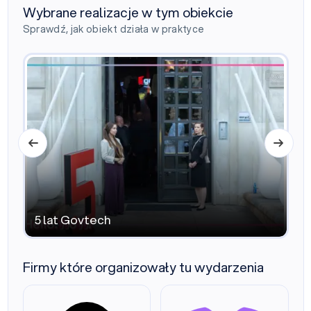
Wybrane realizacje w tym obiekcie
Sprawdź, jak obiekt działa w praktyce
5 lat Govtech
G
5 lat Govtech
Firmy które organizowały tu wydarzenia