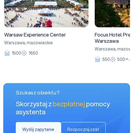
Warsaw Experience Center
Focus Hotel Pre
Warszawa
Warszawa
,
mazowieckie
Warszawa
,
mazowi
1500
1650
550
500
Szukasz obiektu?
Skorzystaj z
bezpłatnej
pomocy
asystenta
Wyślij zapytanie
Rozpocznij czat