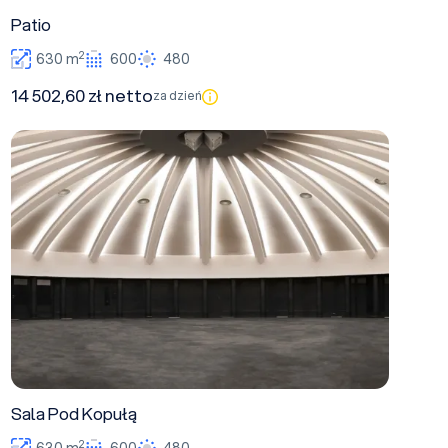
Patio
2
630 m
600
480
14 502,60 zł netto
za dzień
Sala Pod Kopułą
Sala Pod Kopułą
2