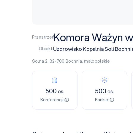
Komora Ważyn w k
Przestrzeń:
Uzdrowisko Kopalnia Soli Bochni
Obiekt:
Solna 2, 32-700
Bochnia
,
małopolskie
500
500
os.
os.
Konferencja
Bankiet