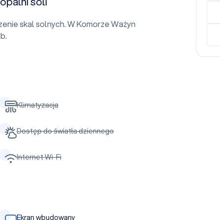
palni soli
enie skal solnych. W Komorze Ważyn
b.
Klimatyzacja
Dostęp do światła dziennego
Internet Wi-Fi
Ekran wbudowany