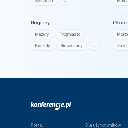
Szczecin
…
Małop
Regiony
Otocz
Mazury
Trójmiasto
Morz
Beskidy
Bieszczady
…
Za m
Portal
Dla użytkowników