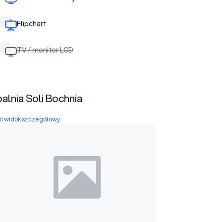
Flipchart
TV / monitor LCD
alnia Soli Bochnia
yć widok szczegółowy
Sala Wernier