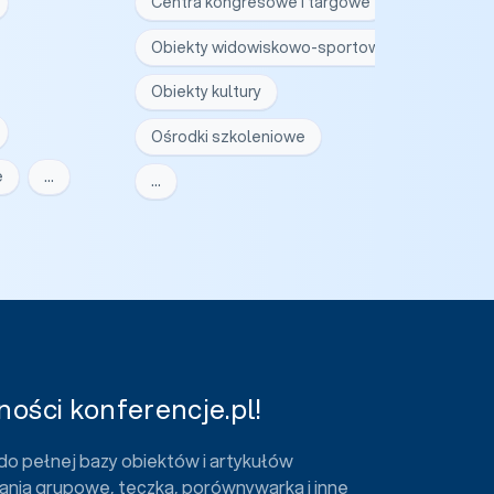
Centra kongresowe i targowe
Obiekty widowiskowo-sportowe
Obiekty kultury
Ośrodki szkoleniowe
e
…
…
ości konferencje.pl!
do pełnej bazy obiektów i artykułów
ania grupowe, teczka, porównywarka i inne