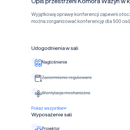
Opis przestrzeni Komora Ważyn w ko
Wyjątkową oprawę konferencji zapewni otocz
można zorganizować konferencję dla 500 osó
Udogodnienia w sali
Nagłośnienie
Zaciemnienie regulowane
Wentylacja mechaniczna
Pokaż wszystkie
Wyposażenie sali
Projektor