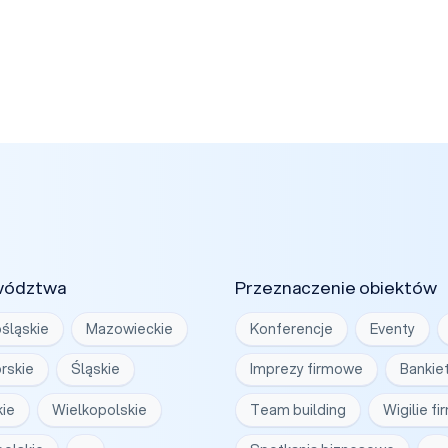
wództwa
Przeznaczenie obiektów
śląskie
Mazowieckie
Konferencje
Eventy
rskie
Śląskie
Imprezy firmowe
Bankie
ie
Wielkopolskie
Team building
Wigilie f