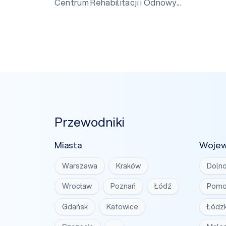
Centrum Rehabilitacji i Odnowy...
Przewodniki
Miasta
Woje
Warszawa
Kraków
Dolno
Wrocław
Poznań
Łódź
Pomo
Gdańsk
Katowice
Łódzk