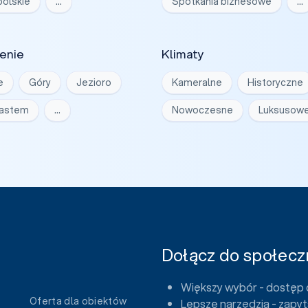
olskie
…
Spotkania biznesowe
…
enie
Klimaty
e
Góry
Jezioro
Kameralne
Historyczne
iastem
…
Nowoczesne
Luksusow
Dołącz do społeczn
Większy wybór - dostęp 
Oferta dla obiektów
Lepsze narzędzia - zapyt