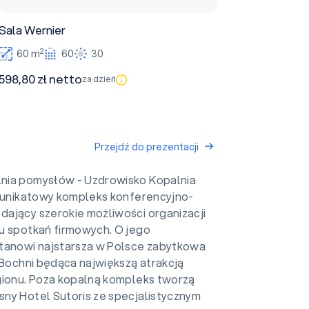
Sala Wernier
2
60 m
60
30
598,80 zł netto
za dzień
Przejdź do prezentacji
nia pomysłów - Uzdrowisko Kopalnia
o unikatowy kompleks konferencyjno-
ający szerokie możliwości organizacji
u spotkań firmowych. O jego
tanowi najstarsza w Polsce zabytkowa
 Bochni będąca największą atrakcją
gionu. Poza kopalną kompleks tworzą
ny Hotel Sutoris ze specjalistycznym