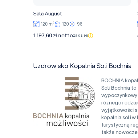
Sala August
2
120 m
120
96
1 197,60 zł netto
za dzień
Uzdrowisko Kopalnia Soli Bochnia
BOCHNIA kopal
Soli Bochnia t
wypoczynkowy d
różnego rodzaj
wyjątkowości s
kopalnia soli w
turystyczną re
także nowoczes