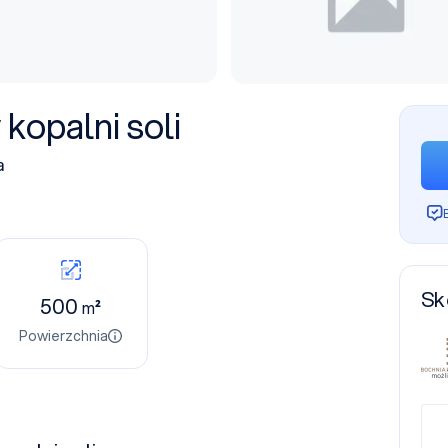
opalni soli
a
Sk
500
m²
Powierzchnia