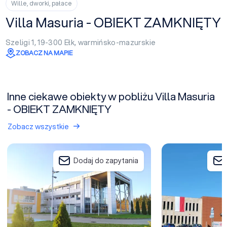
Wille, dworki, pałace
Villa Masuria - OBIEKT ZAMKNIĘTY
Szeligi 1, 19-300
Ełk
,
warmińsko-mazurskie
ZOBACZ NA MAPIE
Inne ciekawe obiekty w pobliżu Villa Masuria
- OBIEKT ZAMKNIĘTY
Zobacz wszystkie
Park Naukowo-Technologiczny w Ełku
Ełckie Centrum Kul
Dodaj do zapytania