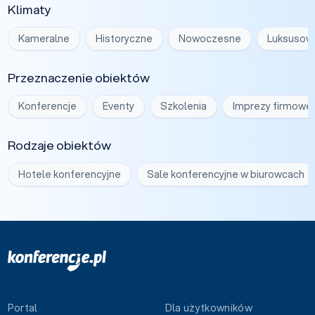
Klimaty
Kameralne
Historyczne
Nowoczesne
Luksusow
Przeznaczenie obiektów
Konferencje
Eventy
Szkolenia
Imprezy firmowe
Rodzaje obiektów
Hotele konferencyjne
Sale konferencyjne w biurowcach
Portal
Dla użytkowników