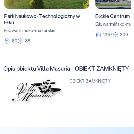
Park Naukowo-Technologiczny w
Ełckie Centrum K
Ełku
Ełk
,
warmińsko-maz
Ełk
,
warmińsko-mazurskie
1367
300
80
88
Opis obiektu Villa Masuria - OBIEKT ZAMKNIĘTY
OBIEKT ZAMKNIĘTY