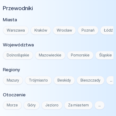
Przewodniki
Miasta
Warszawa
Kraków
Wrocław
Poznań
Łódź
Województwa
Dolnośląskie
Mazowieckie
Pomorskie
Śląskie
Regiony
Mazury
Trójmiasto
Beskidy
Bieszczady
…
Otoczenie
Morze
Góry
Jezioro
Za miastem
…