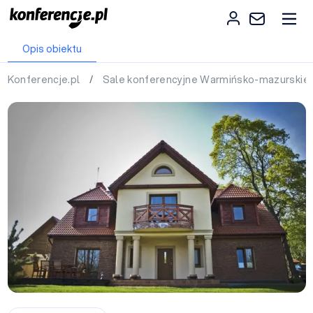
Opis obiektu
Konferencje.pl
/
Sale konferencyjne Warmińsko-mazurskie