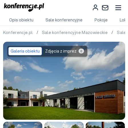
Opis obiektu
Sale konferencyjne
Pokoje
Loka
Konferencje.pl
/
Sale konferencyjne Mazowieckie
/
Sale 
Galeria obiektu
Zdjęcia z imprez
0