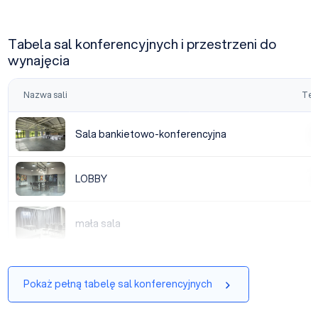
Tabela sal konferencyjnych i przestrzeni do
wynajęcia
Nazwa sali
Tea
Sala bankietowo-konferencyjna
Sala bankietowo-konferencyjna
|
LOBBY
LOBBY
|
mała sala
mała sala
|
Pokaż pełną tabelę sal konferencyjnych