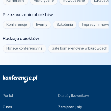
Kameralne
Historyczne
Nowoczesne
Luksusow
Przeznaczenie obiektów
Konferencje
Eventy
Szkolenia
Imprezy firmowe
Rodzaje obiektów
Hotele konferencyjne
Sale konferencyjne w biurowcach
Portal
Dla użytkowników
O nas
Zarejestruj się