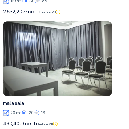
110 m
30
88
2 532,20 zł netto
za dzień
mała sala
mała sala
2
20 m
20
16
460,40 zł netto
za dzień