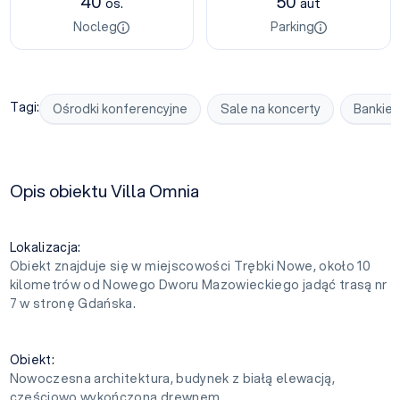
40
50
os.
aut
Nocleg
Parking
Tagi:
Ośrodki konferencyjne
Sale na koncerty
Bankiet
Opis obiektu Villa Omnia
Lokalizacja:
Obiekt znajduje się w miejscowości Trębki Nowe, około 10
kilometrów od Nowego Dworu Mazowieckiego jadąć trasą nr
7 w stronę Gdańska.
Obiekt:
Nowoczesna architektura, budynek z białą elewacją,
częściowo wykończoną drewnem.