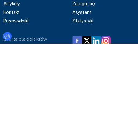
Artykuły
Zaloguj się
Kontakt
Asystent
Przewodniki
Statystyki
Ustawienia plików cookies
Oferta dla obiektów
Dodaj swój obiekt
Dołącz do społeczności konferencje.pl!
Większy wybór - dostęp do pełnej bazy obiektów i
artykułów
Lepsze narzędzia - zapytania grupowe, teczka,
porównywarka i inne
Bądź na bieżąco - raz w miesiącu newsletter z nowo
otwartymi obiektami
Dołącz do profesjonalistów - zaproszenia na spotkania i
wyjazdy studyjne