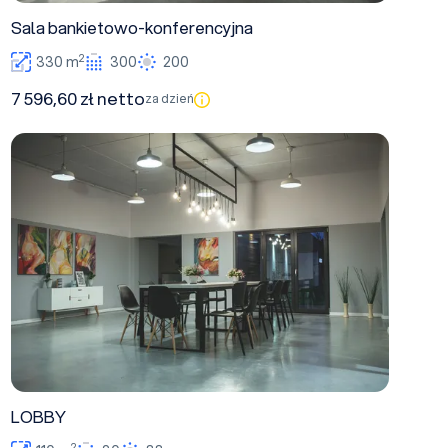
Sala bankietowo-konferencyjna
2
330 m
300
200
7 596,60 zł netto
za dzień
LOBBY
LOBBY
2