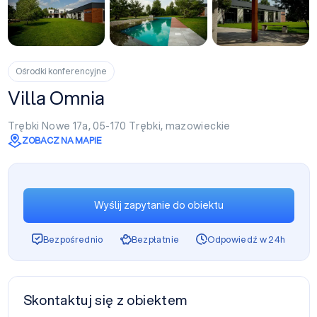
+8
Ośrodki konferencyjne
Villa Omnia
Trębki Nowe 17a, 05-170
Trębki
,
mazowieckie
ZOBACZ NA MAPIE
Wyślij zapytanie do obiektu
Bezpośrednio
Bezpłatnie
Odpowiedź w 24h
Skontaktuj się z obiektem