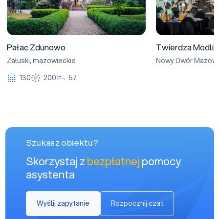
Pałac Zdunowo
Twierdza Modlin
Załuski
,
mazowieckie
Nowy Dwór Mazowi
130
200
57
Szukasz obiektu?
Skorzystaj z
bezpłatnej
pomocy
asystenta
Wyślij zapytanie
Rozpocznij czat