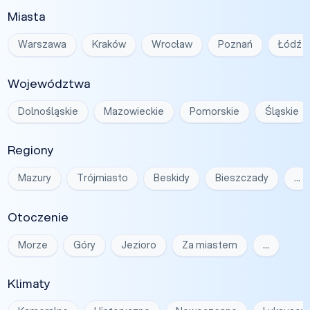
Miasta
Warszawa
Kraków
Wrocław
Poznań
Łódź
Województwa
Dolnośląskie
Mazowieckie
Pomorskie
Śląskie
Regiony
Mazury
Trójmiasto
Beskidy
Bieszczady
…
Otoczenie
Morze
Góry
Jezioro
Za miastem
…
Klimaty