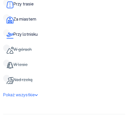
Przy trasie
Za miastem
Przy lotnisku
W górach
W lesie
Nad rzeką
Pokaż wszystkie