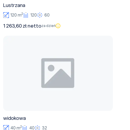
Lustrzana
2
120 m
120
60
1 263,60 zł netto
za dzień
widokowa
widokowa
2
40 m
40
32