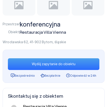
konferencyjna
Przestrzeń:
Restauracja Villa Vienna
Obiekt:
Wrocławska 62, 41-902
Bytom
,
śląskie
Wyślij zapytanie do obiektu
Bezpośrednio
Bezpłatnie
Odpowiedź w 24h
Skontaktuj się z obiektem
Restauracja Villa Vienna