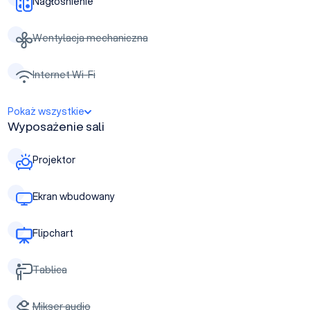
Nagłośnienie
Wentylacja mechaniczna
Internet Wi-Fi
Pokaż wszystkie
Wyposażenie sali
Projektor
Ekran wbudowany
Flipchart
Tablica
Mikser audio