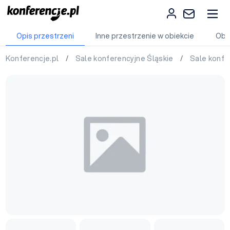
Opis przestrzeni
Inne przestrzenie w obiekcie
Obi
Konferencje.pl
/
Sale konferencyjne Śląskie
/
Sale konf