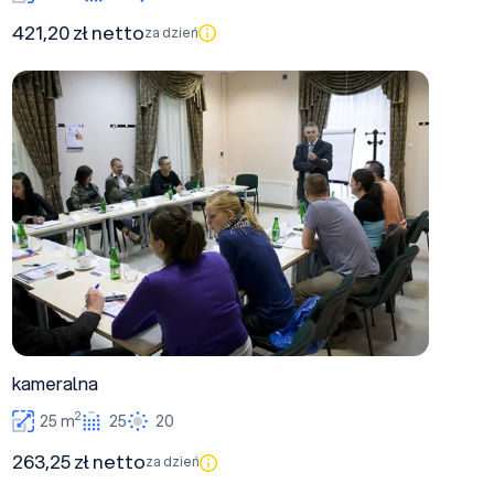
421,20 zł netto
za dzień
kameralna
kameralna
2
25 m
25
20
263,25 zł netto
za dzień