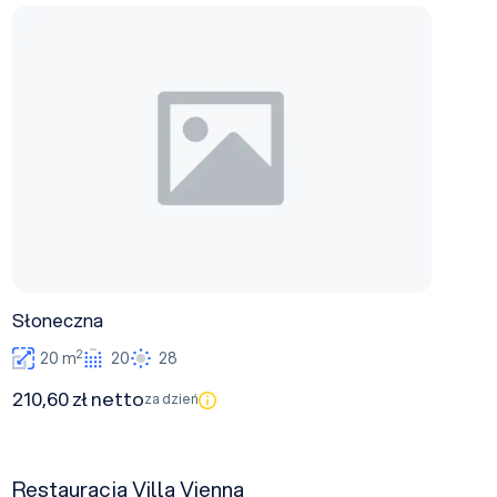
Słoneczna
Słoneczna
2
20 m
20
28
210,60 zł netto
za dzień
Restauracja Villa Vienna