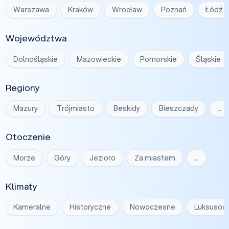
Warszawa
Kraków
Wrocław
Poznań
Łódź
Województwa
Dolnośląskie
Mazowieckie
Pomorskie
Śląskie
Regiony
Mazury
Trójmiasto
Beskidy
Bieszczady
…
Otoczenie
Morze
Góry
Jezioro
Za miastem
…
Klimaty
Kameralne
Historyczne
Nowoczesne
Luksusow