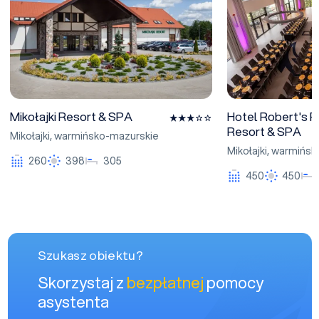
Mikołajki Resort & SPA
Hotel Robert's P
Resort & SPA
Mikołajki
,
warmińsko-mazurskie
Mikołajki
,
warmińsk
260
398
305
450
450
Szukasz obiektu?
Skorzystaj z
bezpłatnej
pomocy
asystenta