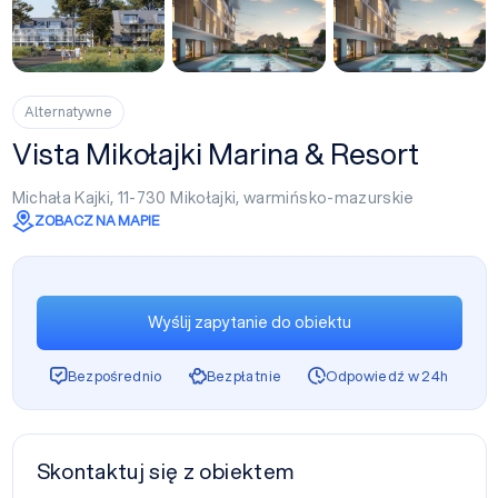
Alternatywne
Vista Mikołajki Marina & Resort
Michała Kajki, 11-730
Mikołajki
,
warmińsko-mazurskie
ZOBACZ NA MAPIE
Wyślij zapytanie do obiektu
Bezpośrednio
Bezpłatnie
Odpowiedź w 24h
Skontaktuj się z obiektem