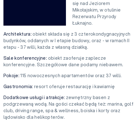
się nad Jeziorem
Mikołajskim, w otulinie
Rezerwatu Przyrody
Łuknajno.
Architektura:
obiekt składa się z 3 czterokondygnacyjnych
budynków, oddanych w I etapie budowy, oraz - w ramach II
etapu - 37 willi, każda z własną działką.
Sale konferencyjne:
obiekt zaoferuje zaplecze
konferencyjne. Szczegółowe dane podamy niebawem.
Pokoje:
115 nowoczesnych apartamentów oraz 37 willi.
Gastronomia:
resort oferuje restaurację i kawiarnię
Dodatkowe usługi i atrakcje:
zewnętrzny basen z
podgrzewaną wodą. Na gości czekać będą też: marina, golf
club, driving range, spa & wellness, boiska i korty oraz
lądowisko dla helikopterów.