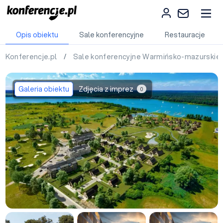
Opis obiektu
Sale konferencyjne
Restauracje
Konferencje.pl
/
Sale konferencyjne Warmińsko-mazurskie
Galeria obiektu
Zdjęcia z imprez
0