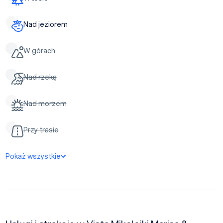
Nad jeziorem
W górach
Nad rzeką
Nad morzem
Przy trasie
Pokaż wszystkie