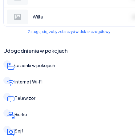
Willa
| | | |
Zaloguj się, żeby zobaczyć widok szczegółowy
Udogodnienia w pokojach
Łazienki w pokojach
Internet Wi-Fi
Telewizor
Biurko
Sejf