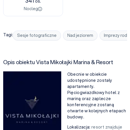
341
os.
Nocleg
Tagi:
Sesje fotograficzne
Nad jeziorem
Imprezy rodz
Opis obiektu Vista Mikołajki Marina & Resort
Obecnie w obiekcie
udostępnione zostały
apartamenty.
Pięciogwiazdkowy hotel z
mariną oraz zaplecze
konferencyjne zostaną
otwarte w kolejnych etapach
budowy.
Lokalizacja:
resort znajduje