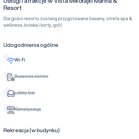
Usługi i atrakcje w Vista Mikołajki Marina &
Resort
Dla gości resortu zostaną przygotowane baseny, strefa spa &
wellness, boiska i korty, golf.
Udogodnienia ogólne
Wi-Fi
Business center
Lobby bar
Klimatyzacja
Rekreacja (w budynku)