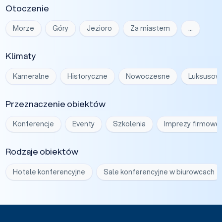
Otoczenie
Morze
Góry
Jezioro
Za miastem
…
Klimaty
Kameralne
Historyczne
Nowoczesne
Luksusow
Przeznaczenie obiektów
Konferencje
Eventy
Szkolenia
Imprezy firmowe
Rodzaje obiektów
Hotele konferencyjne
Sale konferencyjne w biurowcach