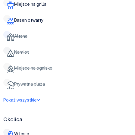
Miejsce na grilla
Basen otwarty
Altana
Namiot
Miejsce na ognisko
Prywatna plaża
Pokaż wszystkie
Okolica
W lesie