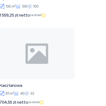
2
135 m
126
100
1 559,25 zł netto
za dzień
Kasztanowa
Kasztanowa
2
61 m
40
32
704,55 zł netto
za dzień