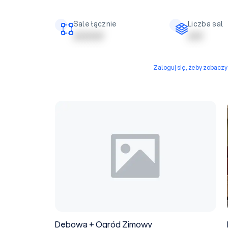
Sale łącznie
Liczba sal
| | | | | | | | | |
| | | | |
Zaloguj się, żeby zobacz
Dębowa + Ogród Zimowy
Dębowa + Ogród Zimowy