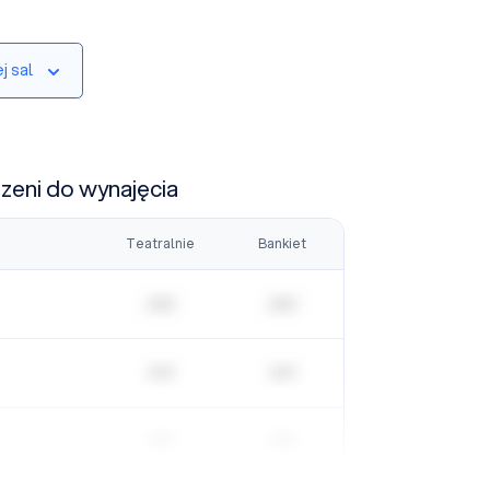
j sal
rzeni do wynajęcia
Teatralnie
Bankiet
| | | | |
| | | | |
| | | | |
| | | | |
| | | | |
| | | | |