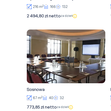
2
216 m
166
132
2 494,80 zł netto
za dzień
Sosnowa
Sosnowa
2
67 m
40
32
773,85 zł netto
za dzień