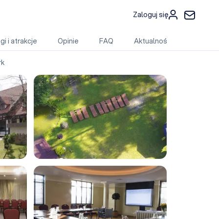
Zaloguj się
gi i atrakcje
Opinie
FAQ
Aktualności
rk