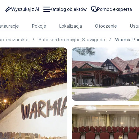
Wyszukaj z AI
Katalog obiektów
Pomoc eksperta
stauracje
Pokoje
Lokalizacja
Otoczenie
Usłu
sko-mazurskie
/
Sale konferencyjne Stawiguda
/ Warmia Pa