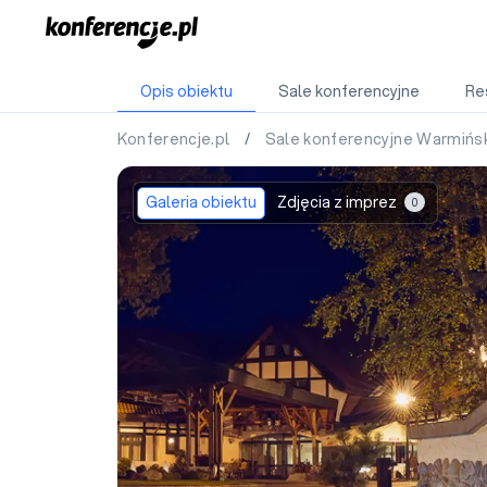
Opis obiektu
Sale konferencyjne
Re
Konferencje.pl
/
Sale konferencyjne Warmiń
Galeria obiektu
Zdjęcia z imprez
0