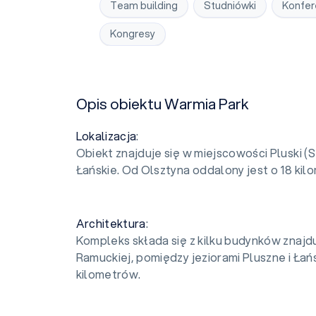
Team building
Studniówki
Konfer
Kongresy
Opis obiektu Warmia Park
Lokalizacja
:
Obiekt znajduje się w miejscowości Pluski (
Łańskie. Od Olsztyna oddalony jest o 18 kil
Architektura
:
Kompleks składa się z kilku budynków znaj
Ramuckiej, pomiędzy jeziorami Pluszne i Łańs
kilometrów.