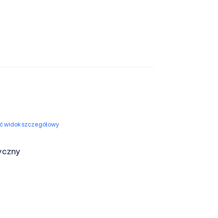
yć widok szczegółowy
yczny