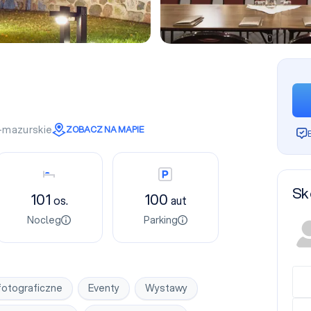
-mazurskie
ZOBACZ NA MAPIE
Nocleg
Parking
Sk
101
100
os.
aut
Nocleg
Parking
fotograficzne
Eventy
Wystawy