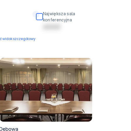
Największa sala
konferencyjna
| | | | | | | | | |
yć widok szczegółowy
Dębowa
Dębowa