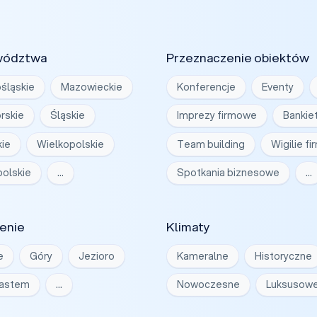
wództwa
Przeznaczenie obiektów
śląskie
Mazowieckie
Konferencje
Eventy
rskie
Śląskie
Imprezy firmowe
Bankie
ie
Wielkopolskie
Team building
Wigilie f
olskie
…
Spotkania biznesowe
…
enie
Klimaty
e
Góry
Jezioro
Kameralne
Historyczne
iastem
…
Nowoczesne
Luksusow