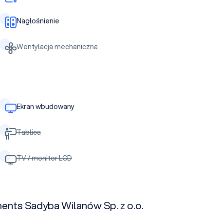
Nagłośnienie
Wentylacja mechaniczna
Ekran wbudowany
Tablica
TV / monitor LCD
ents Sadyba Wilanów Sp. z o.o.