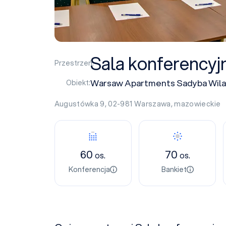
Sala konferencyj
Przestrzeń:
Warsaw Apartments Sadyba Wilan
Obiekt:
Augustówka 9, 02-981
Warszawa
,
mazowieckie
60
70
os.
os.
Konferencja
Bankiet