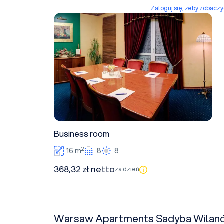
Zaloguj się, żeby zobacz
Business room
Business room
2
16 m
8
8
368,32 zł netto
za dzień
Warsaw Apartments Sadyba Wilanów