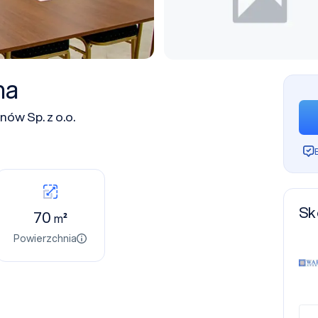
na
ów Sp. z o.o.
Sk
70
m²
Powierzchnia