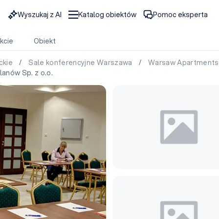
Wyszukaj z AI
Katalog obiektów
Pomoc eksperta
kcie
Obiekt
ckie
/
Sale konferencyjne Warszawa
/
Warsaw Apartments 
anów Sp. z o.o.