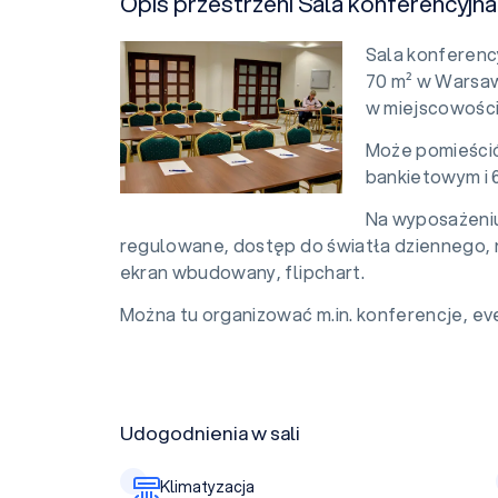
Opis przestrzeni Sala konferencyjna
Sala konferenc
70 m² w Warsaw
w miejscowośc
Może pomieścić
bankietowym i 
Na wyposażeniu 
regulowane, dostęp do światła dziennego, na
ekran wbudowany, flipchart.
Można tu organizować m.in. konferencje, eve
Udogodnienia w sali
Klimatyzacja