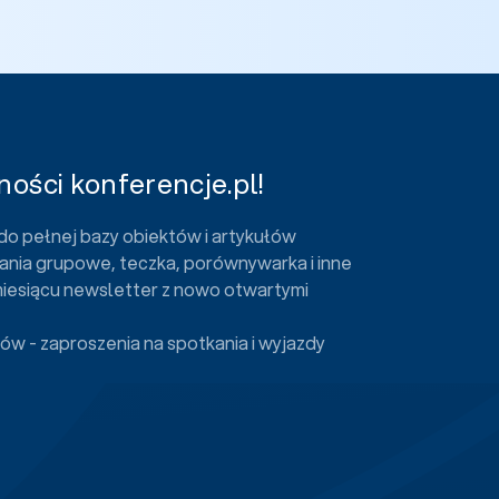
ości konferencje.pl!
do pełnej bazy obiektów i artykułów
ania grupowe, teczka, porównywarka i inne
miesiącu newsletter z nowo otwartymi
ów - zaproszenia na spotkania i wyjazdy