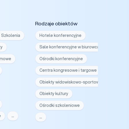
Rodzaje obiektów
Szkolenia
Hotele konferencyjne
ty
Sale konferencyjne w biurowcach
irmowe
Ośrodki konferencyjne
Centra kongresowe i targowe
Obiekty widowiskowo-sportowe
Obiekty kultury
Ośrodki szkoleniowe
e
…
…