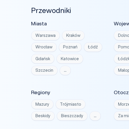
Przewodniki
Miasta
Woje
Warszawa
Kraków
Dolno
Wrocław
Poznań
Łódź
Pomo
Gdańsk
Katowice
Łódzk
Szczecin
…
Małop
Regiony
Otocz
Mazury
Trójmiasto
Morz
Beskidy
Bieszczady
…
Za m