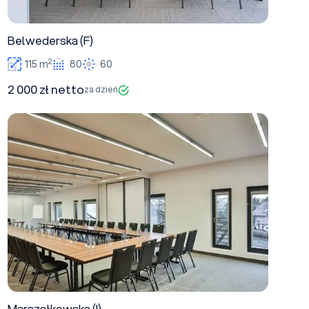
Belwederska (F)
2
115 m
80
60
2 000 zł netto
za dzień
Marszałkowska (I)
Marszałkowska (I)