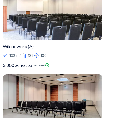
Wilanowska (A)
2
133 m
135
100
3 000 zł netto
za dzień
Mokotowska (B)