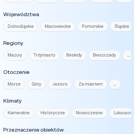
Województwa
Dolnośląskie
Mazowieckie
Pomorskie
Śląskie
Regiony
Mazury
Trójmiasto
Beskidy
Bieszczady
…
Otoczenie
Morze
Góry
Jezioro
Za miastem
…
Klimaty
Kameralne
Historyczne
Nowoczesne
Luksusow
Przeznaczenie obiektów