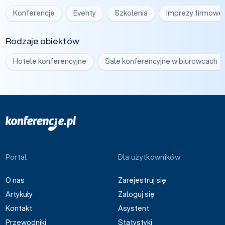
Konferencje
Eventy
Szkolenia
Imprezy firmowe
Rodzaje obiektów
Hotele konferencyjne
Sale konferencyjne w biurowcach
Portal
Dla użytkowników
O nas
Zarejestruj się
Artykuły
Zaloguj się
Kontakt
Asystent
Przewodniki
Statystyki