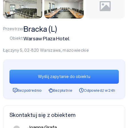
Bracka (L)
Przestrzeń:
Warsaw Plaza Hotel
Obiekt:
Łączyny 5, 02-820
Warszawa
,
mazowieckie
Wyślij zapytanie do obiektu
Bezpośrednio
Bezpłatnie
Odpowiedź w 24h
Skontaktuj się z obiektem
Joanna Grafa