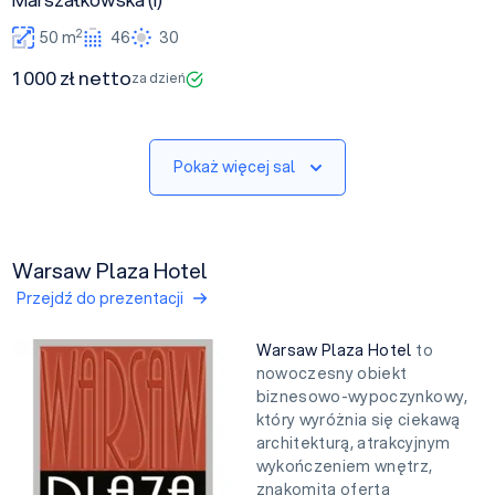
2
50 m
46
30
1 000 zł netto
za dzień
Pokaż więcej sal
Warsaw Plaza Hotel
Przejdź do prezentacji
Warsaw Plaza Hotel
to
nowoczesny obiekt
biznesowo-wypoczynkowy,
który wyróżnia się ciekawą
architekturą, atrakcyjnym
wykończeniem wnętrz,
znakomitą ofertą