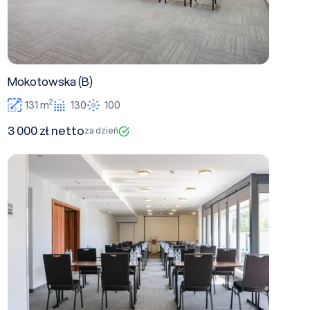
Mokotowska (B)
2
131 m
130
100
3 000 zł netto
za dzień
Belwederska (F)