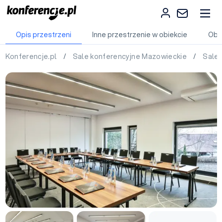
Opis przestrzeni
Inne przestrzenie w obiekcie
Obi
Konferencje.pl
/
Sale konferencyjne Mazowieckie
/
Sale