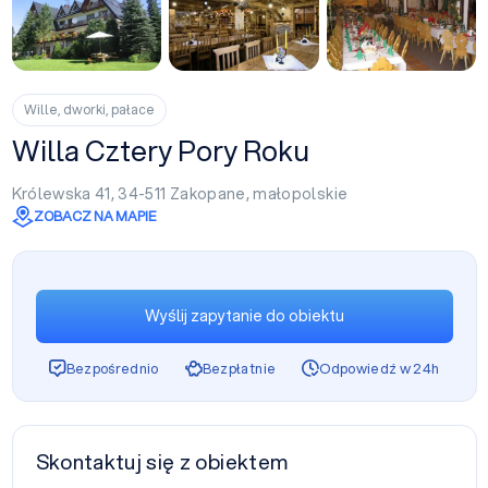
+12
Wille, dworki, pałace
Willa Cztery Pory Roku
Królewska 41, 34-511
Zakopane
,
małopolskie
ZOBACZ NA MAPIE
Wyślij zapytanie do obiektu
Bezpośrednio
Bezpłatnie
Odpowiedź w 24h
Skontaktuj się z obiektem