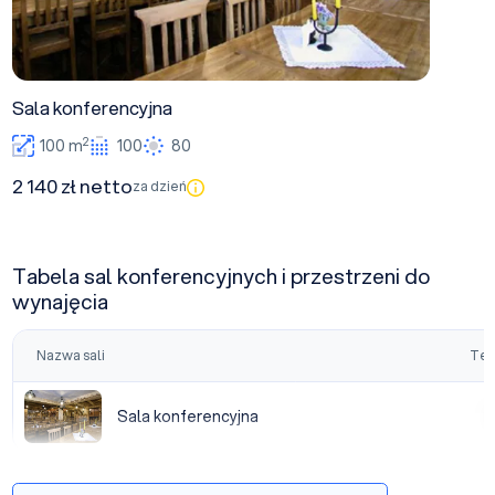
Sala konferencyjna
2
100 m
100
80
2 140 zł netto
za dzień
Tabela sal konferencyjnych i przestrzeni do
wynajęcia
Nazwa sali
Tea
Sala konferencyjna
Sala konferencyjna
|