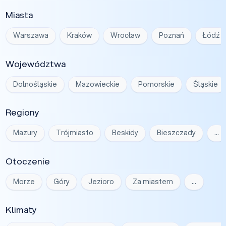
Miasta
Warszawa
Kraków
Wrocław
Poznań
Łódź
Województwa
Dolnośląskie
Mazowieckie
Pomorskie
Śląskie
Regiony
Mazury
Trójmiasto
Beskidy
Bieszczady
…
Otoczenie
Morze
Góry
Jezioro
Za miastem
…
Klimaty