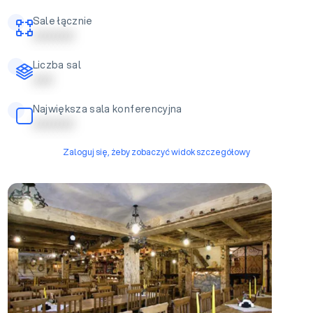
Sale łącznie
| | | | | | | | | |
Liczba sal
| | | | |
Największa sala konferencyjna
| | | | | | | | | |
Zaloguj się, żeby zobaczyć widok szczegółowy
Sala konferencyjna