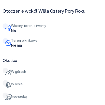
Otoczenie wokół Willa Cztery Pory Roku
Własny teren otwarty
Nie
Teren piknikowy
Nie ma
Okolica
W górach
W lesie
Nad rzeką