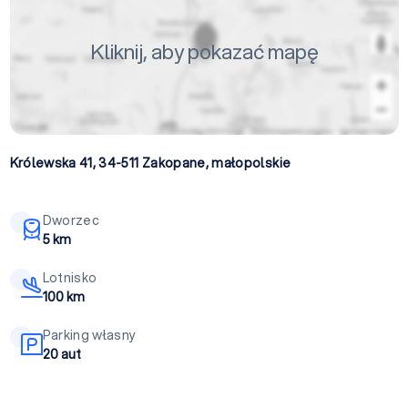
Kliknij, aby pokazać mapę
Królewska 41, 34-511
Zakopane
,
małopolskie
Dworzec
5 km
Lotnisko
100 km
Parking własny
20 aut