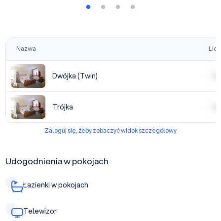
Nazwa
Licz
Dwójka (Twin)
| | | |
Trójka
| | | |
Zaloguj się, żeby zobaczyć widok szczegółowy
Udogodnienia w pokojach
Łazienki w pokojach
Telewizor