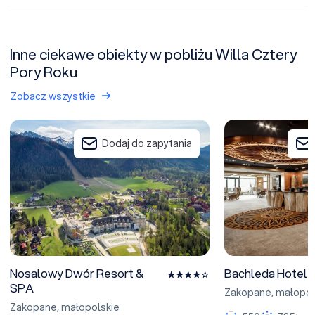
Inne ciekawe obiekty w pobliżu Willa Cztery
Pory Roku
Zobacz wszystkie
Nosalowy Dwór Resort & SPA
Bachleda Hotel K
Dodaj do zapytania
Nosalowy Dwór Resort &
Bachleda Hotel 
SPA
Zakopane
,
małopol
Zakopane
,
małopolskie