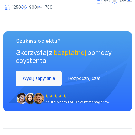
550
785
1250
900
750
Szukasz obiektu?
Skorzystaj z
bezpłatnej
pomocy
asystenta
Wyślij zapytanie
Rozpocznij czat
Zaufało nam +500 event managerów