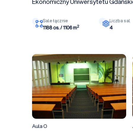
Ekonomiczny Uniwersytetu Gdański
Sale łącznie
Liczba sal
2
1188 os. / 1106 m
4
Aula O
Aula O