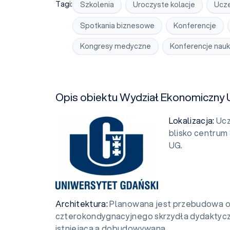
Tagi:
Szkolenia
Uroczyste kolacje
Ucze
Spotkania biznesowe
Konferencje
Kongresy medyczne
Konferencje nau
Opis obiektu Wydział Ekonomiczny
Lokalizacja:
Ucz
blisko centrum
UG.
Architektura:
Planowana jest przebudowa 
czterokondygnacyjnego skrzydła dydaktycz
istniejącą a dobudowywaną.