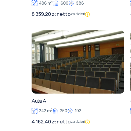
2
486 m
600
388
8 359,20 zł netto
za dzień
Aula A
Aula A
2
242 m
250
193
4 162,40 zł netto
za dzień