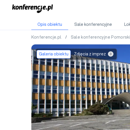
Opis obiektu
Sale konferencyjne
Lok
Konferencje.pl
/
Sale konferencyjne Pomorsk
Galeria obiektu
Zdjęcia z imprez
0