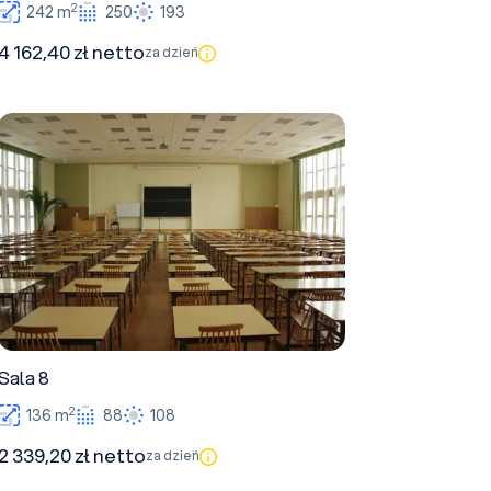
2
242 m
250
193
4 162,40 zł netto
za dzień
Sala 8
Sala 8
2
136 m
88
108
2 339,20 zł netto
za dzień