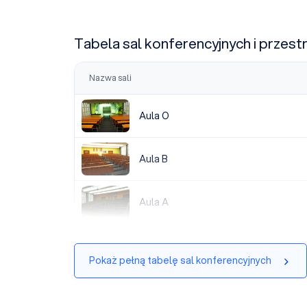
Tabela sal konferencyjnych i przest
Nazwa sali
Aula O
Aula O
Aula B
Aula B
Aula A
Aula A
Pokaż pełną tabelę sal konferencyjnych