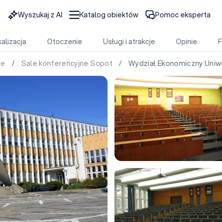
Wyszukaj z AI
Katalog obiektów
Pomoc eksperta
alizacja
Otoczenie
Usługi i atrakcje
Opinie
ie
/
Sale konferencyjne Sopot
/ Wydział Ekonomiczny Uniw