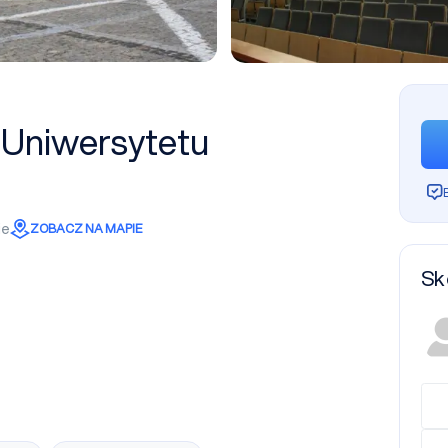
 Uniwersytetu
ie
ZOBACZ NA MAPIE
Sk