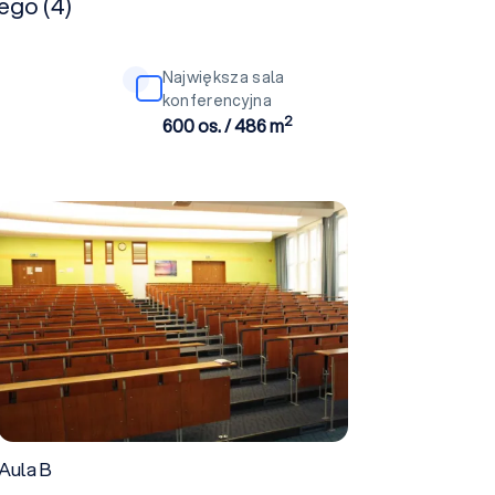
ego (4)
Największa sala
konferencyjna
2
600 os. / 486 m
Aula B
Aula B