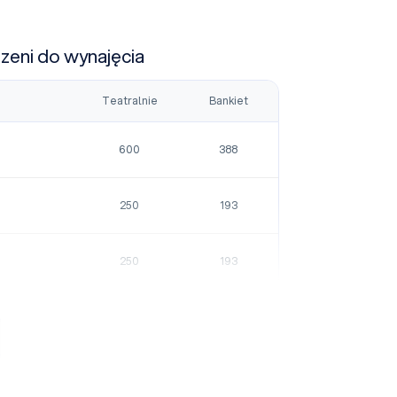
rzeni do wynajęcia
Teatralnie
Bankiet
600
388
250
193
250
193