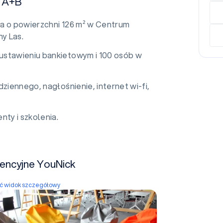
a A+B
na o powierzchni 126 m² w Centrum
y Las.
ustawieniu bankietowym i 100 osób w
ziennego, nagłośnienie, internet wi-fi,
nty i szkolenia.
rencyjne YouNick
yć widok szczegółowy
Sala warsztatowa