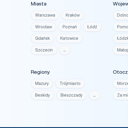
Miasta
Woje
Warszawa
Kraków
Dolno
Wrocław
Poznań
Łódź
Pomo
Gdańsk
Katowice
Łódzk
Szczecin
…
Małop
Regiony
Otocz
Mazury
Trójmiasto
Morz
Beskidy
Bieszczady
…
Za m