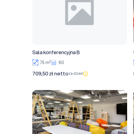
Sala konferencyjna B
2
75 m
60
709,50 zł netto
za dzień
Sala konferencyjna A