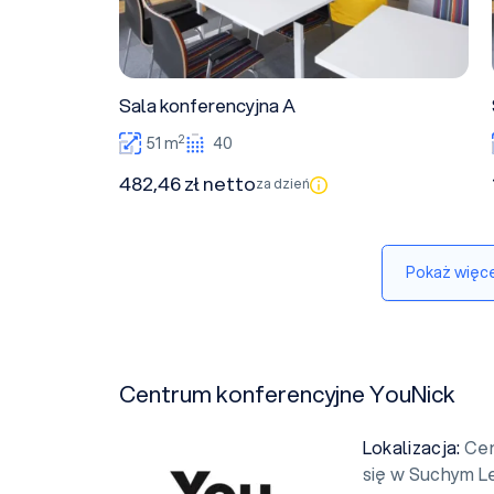
Sala konferencyjna A
2
51 m
40
482,46 zł netto
za dzień
Pokaż więce
Centrum konferencyjne YouNick
Lokalizacja:
Cen
się w Suchym L