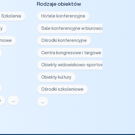
Rodzaje obiektów
Szkolenia
Hotele konferencyjne
ty
Sale konferencyjne w biurowcach
irmowe
Ośrodki konferencyjne
Centra kongresowe i targowe
Obiekty widowiskowo-sportowe
Obiekty kultury
Ośrodki szkoleniowe
e
…
…