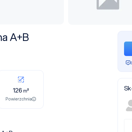
na A+B
Sk
126
m²
Powierzchnia