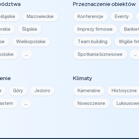
wództwa
Przeznaczenie obiektów
śląskie
Mazowieckie
Konferencje
Eventy
rskie
Śląskie
Imprezy firmowe
Bankie
ie
Wielkopolskie
Team building
Wigilie f
olskie
…
Spotkania biznesowe
…
enie
Klimaty
e
Góry
Jezioro
Kameralne
Historyczne
iastem
…
Nowoczesne
Luksusow