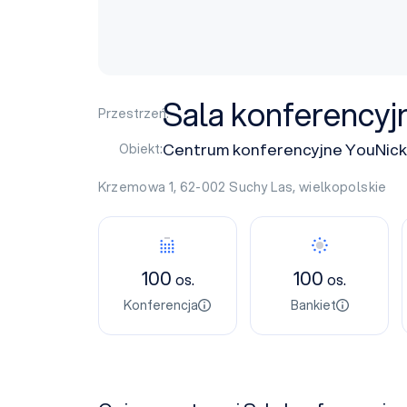
Sala konferencyj
Przestrzeń:
Centrum konferencyjne YouNick
Obiekt:
Krzemowa 1, 62-002
Suchy Las
,
wielkopolskie
100
100
os.
os.
Konferencja
Bankiet