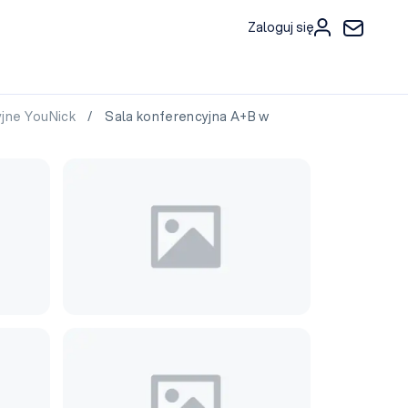
Zaloguj się
jne YouNick
/ Sala konferencyjna A+B w