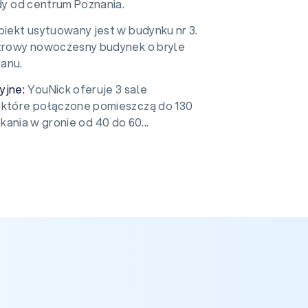
zdy od centrum Poznania.
biekt usytuowany jest w budynku nr 3.
ętrowy nowoczesny budynek o bryle
anu.
yjne:
YouNick oferuje 3 sale
 które połączone pomieszczą do 130
ania w gronie od 40 do 60...