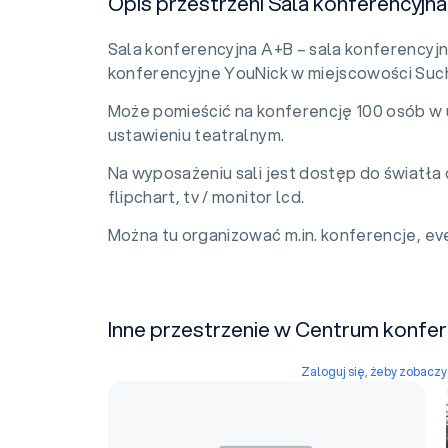
Opis przestrzeni Sala konferencyjn
Sala konferencyjna A+B – sala konferencyj
konferencyjne YouNick w miejscowości Such
Może pomieścić na konferencję 100 osób w 
ustawieniu teatralnym.
Na wyposażeniu sali jest dostęp do światła d
flipchart, tv / monitor lcd.
Można tu organizować m.in. konferencje, eve
Inne przestrzenie w Centrum konfe
Zaloguj się, żeby zobacz
Sala konferencyjna B