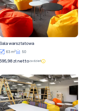
Sala warsztatowa
2
63 m
50
595,98 zł netto
za dzień
Sala konferencyjna A+B+warsztatowa