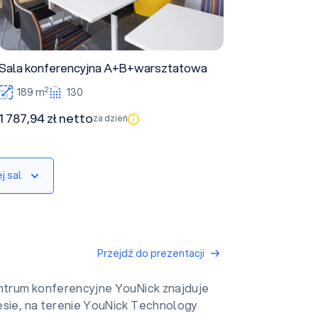
Sala konferencyjna A+B+warsztatowa
2
189 m
130
1 787,94 zł netto
za dzień
j sal
Przejdź do prezentacji
trum konferencyjne YouNick znajduje
esie, na terenie YouNick Technology