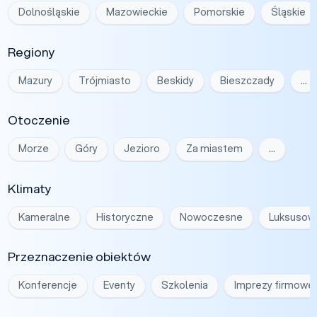
Dolnośląskie
Mazowieckie
Pomorskie
Śląskie
Regiony
Mazury
Trójmiasto
Beskidy
Bieszczady
…
Otoczenie
Morze
Góry
Jezioro
Za miastem
…
Klimaty
Kameralne
Historyczne
Nowoczesne
Luksusow
Przeznaczenie obiektów
Konferencje
Eventy
Szkolenia
Imprezy firmowe