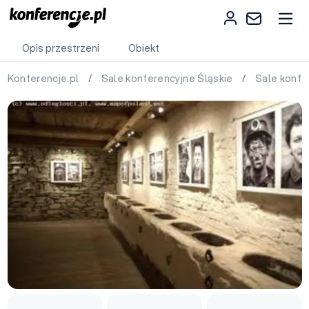
Opis przestrzeni
Obiekt
Konferencje.pl
/
Sale konferencyjne Śląskie
/
Sale konfe