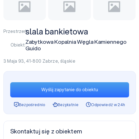
slala bankietowa
Przestrzeń:
Zabytkowa Kopalnia Węgla Kamiennego
Obiekt:
Guido
3 Maja 93, 41-800
Zabrze
,
śląskie
Wyślij zapytanie do obiektu
Bezpośrednio
Bezpłatnie
Odpowiedź w 24h
Skontaktuj się z obiektem