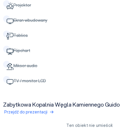
Projektor
Ekran wbudowany
Tablica
Flipchart
Mikser audio
TV / monitor LCD
Zabytkowa Kopalnia Węgla Kamiennego Guido
Przejdź do prezentacji
Ten obiekt nie umieścił