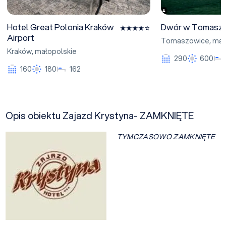
Hotel Great Polonia Kraków
Dwór w Tomasz
Airport
Tomaszowice
,
mał
Kraków
,
małopolskie
290
600
160
180
162
Opis obiektu Zajazd Krystyna- ZAMKNIĘTE
TYMCZASOWO ZAMKNIĘTE