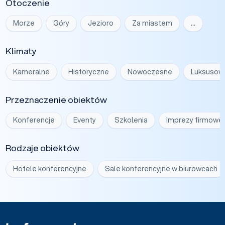
Otoczenie
Morze
Góry
Jezioro
Za miastem
…
Klimaty
Kameralne
Historyczne
Nowoczesne
Luksusow
Przeznaczenie obiektów
Konferencje
Eventy
Szkolenia
Imprezy firmowe
Rodzaje obiektów
Hotele konferencyjne
Sale konferencyjne w biurowcach