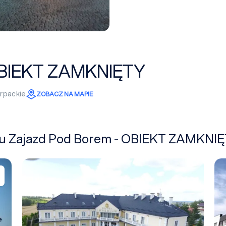
 OBIEKT ZAMKNIĘTY
rpackie
ZOBACZ NA MAPIE
iżu Zajazd Pod Borem - OBIEKT ZAMKNI
Hotel Royal Rzeszów - OBIEKT ZAMKNIĘTY
WR
Dodaj do zapytania