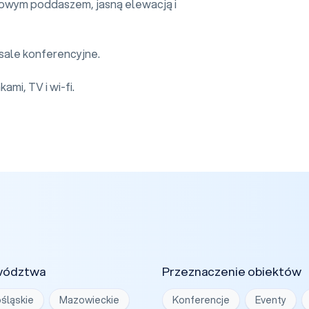
kowym poddaszem, jasną elewacją i
3 sale konferencyjne.
ami, TV i wi-fi.
wództwa
Przeznaczenie obiektów
śląskie
Mazowieckie
Konferencje
Eventy