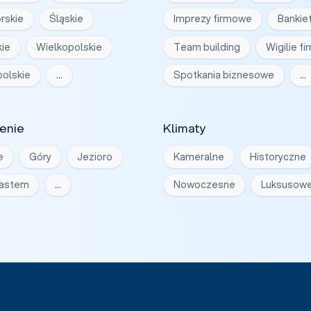
rskie
Śląskie
Imprezy firmowe
Bankie
ie
Wielkopolskie
Team building
Wigilie f
olskie
…
Spotkania biznesowe
…
enie
Klimaty
e
Góry
Jezioro
Kameralne
Historyczne
iastem
…
Nowoczesne
Luksusow