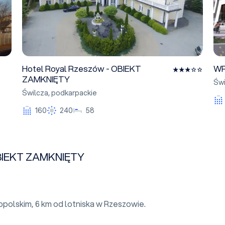
Hotel Royal Rzeszów - OBIEKT
WR
ZAMKNIĘTY
Świ
Świlcza
,
podkarpackie
160
240
58
OBIEKT ZAMKNIĘTY
opolskim, 6 km od lotniska w Rzeszowie.