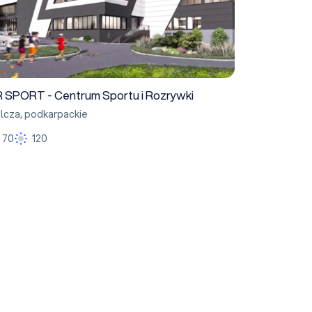
 SPORT - Centrum Sportu i Rozrywki
lcza
,
podkarpackie
70
120