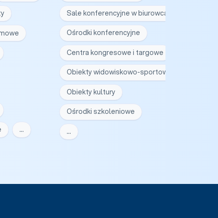
ty
Sale konferencyjne w biurowcach
irmowe
Ośrodki konferencyjne
Centra kongresowe i targowe
Obiekty widowiskowo-sportowe
Obiekty kultury
Ośrodki szkoleniowe
e
…
…