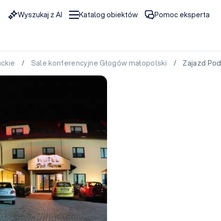
Wyszukaj z AI
Katalog obiektów
Pomoc eksperta
ackie
/
Sale konferencyjne Głogów małopolski
/ Zajazd Pod