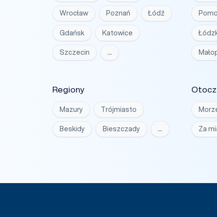
Wrocław
Poznań
Łódź
Pomo
Gdańsk
Katowice
Łódzk
Szczecin
…
Małop
Regiony
Otocz
Mazury
Trójmiasto
Morz
Beskidy
Bieszczady
…
Za m