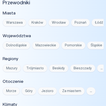
Przewodniki
Miasta
Warszawa
Kraków
Wrocław
Poznań
Łódź
Województwa
Dolnośląskie
Mazowieckie
Pomorskie
Śląskie
Regiony
Mazury
Trójmiasto
Beskidy
Bieszczady
…
Otoczenie
Morze
Góry
Jezioro
Za miastem
…
Klimaty