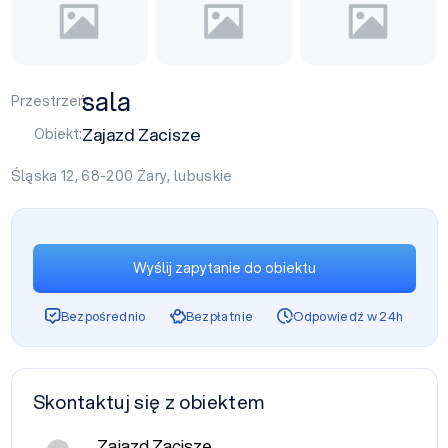
sala
Przestrzeń:
Zajazd Zacisze
Obiekt:
Śląska 12, 68-200
Żary
,
lubuskie
Wyślij zapytanie do obiektu
Bezpośrednio
Bezpłatnie
Odpowiedź w 24h
Skontaktuj się z obiektem
Zajazd Zacisze