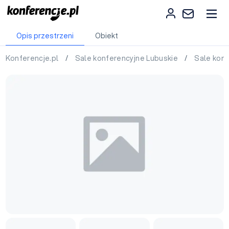
Opis przestrzeni
Obiekt
Konferencje.pl
/
Sale konferencyjne Lubuskie
/
Sale kon