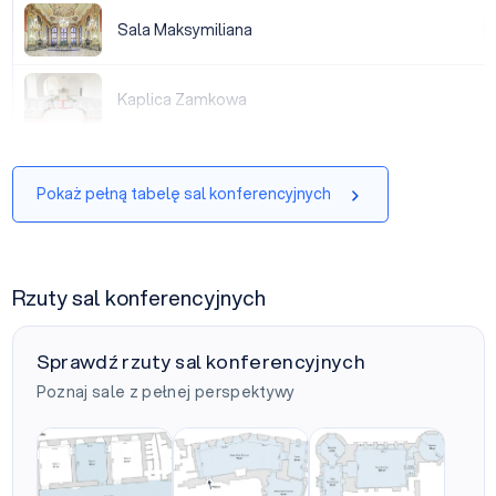
Sala Maksymiliana
Sala Maksymiliana
|
Kaplica Zamkowa
Kaplica Zamkowa
|
Pokaż pełną tabelę sal konferencyjnych
Rzuty sal konferencyjnych
Sprawdź rzuty sal konferencyjnych
Poznaj sale z pełnej perspektywy
Sale Jana Henryka
Kompleks Sali Krzywej
Kompleks Sali Balowej