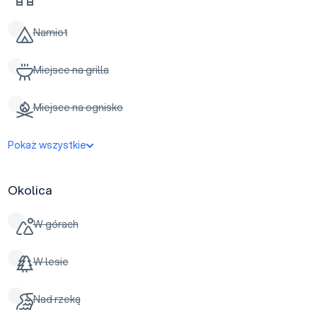
Namiot
Miejsce na grilla
Miejsce na ognisko
Pokaż wszystkie
Okolica
W górach
W lesie
Nad rzeką