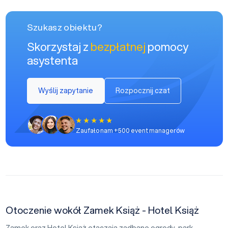
Szukasz obiektu?
Skorzystaj z
bezpłatnej
pomocy
asystenta
Wyślij zapytanie
Rozpocznij czat
Zaufało nam +500 event managerów
Otoczenie wokół Zamek Książ - Hotel Książ
Zamek oraz Hotel Książ otaczają zadbane ogrody, park.