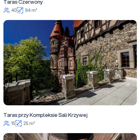
Taras Czerwony
40
94 m²
Taras przy Kompleksie Sali Krzywej
15
25 m²