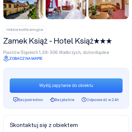
+24
Hotele konferencyjne
Zamek Książ - Hotel Książ
Piastów Śląskich 1, 58-306
Wałbrzych
,
dolnośląskie
ZOBACZ NA MAPIE
Wyślij zapytanie do obiektu
Bezpośrednio
Bezpłatnie
Odpowiedź w 24h
Skontaktuj się z obiektem