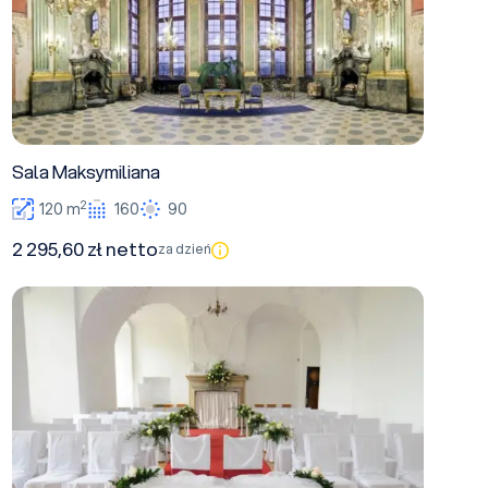
Sala Maksymiliana
2
120 m
160
90
2 295,60 zł netto
za dzień
Kaplica Zamkowa