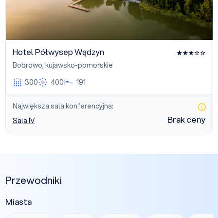
Hotel Półwysep Wądzyn
Bobrowo
,
kujawsko-pomorskie
300
400
191
Największa sala konferencyjna:
Brak ceny
Sala IV
Przewodniki
Miasta