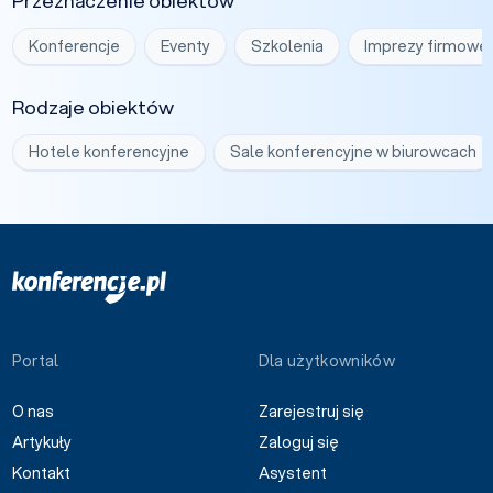
Przeznaczenie obiektów
Konferencje
Eventy
Szkolenia
Imprezy firmowe
Rodzaje obiektów
Hotele konferencyjne
Sale konferencyjne w biurowcach
Portal
Dla użytkowników
O nas
Zarejestruj się
Artykuły
Zaloguj się
Kontakt
Asystent