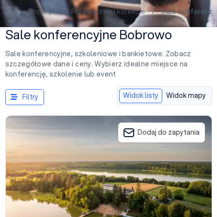
Konferencje.pl
/
Przewodniki i kolekcje
/ Sale konferency
Sale konferencyjne Bobrowo
Sale konferencyjne, szkoleniowe i bankietowe. Zobacz
szczegółowe dane i ceny. Wybierz idealne miejsce na
konferencję, szkolenie lub event
Widok listy
Widok mapy
Filtry
Hotel Półwysep Wądzyn
Dodaj do zapytania