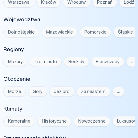
Warszawa
Kraków
Wrocław
Poznań
Łódź
Województwa
Dolnośląskie
Mazowieckie
Pomorskie
Śląskie
Regiony
Mazury
Trójmiasto
Beskidy
Bieszczady
…
Otoczenie
Morze
Góry
Jezioro
Za miastem
…
Klimaty
Kameralne
Historyczne
Nowoczesne
Luksusow