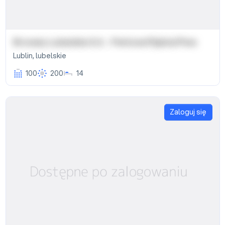
Browary Lubelskie S.A. - Perłowa Pijalnia Piwa
Lublin
,
lubelskie
100
200
14
Zaloguj się