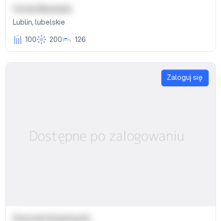
Hotel Biesiada
Lublin
,
lubelskie
100
200
126
Zaloguj się
Dworek Szlachecki