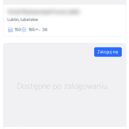
Hotel Restauracja Focus Lublin
Lublin
,
lubelskie
150
165
36
Zaloguj się