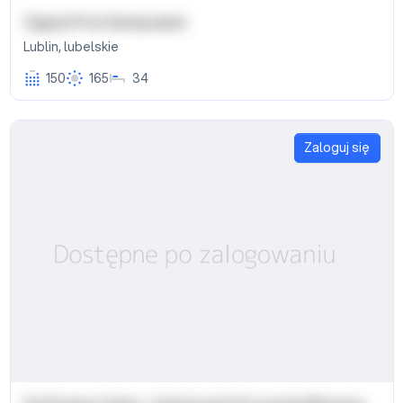
Zajazd Pod Gwiazdami
Lublin
,
lubelskie
150
165
34
Zaloguj się