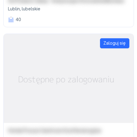
Software Camp - Instytucja Otoczenia Biznesu
Lublin
,
lubelskie
40
Zaloguj się
Hotel Focus Centrum Konferencyjne