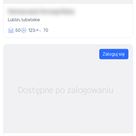
Restauracja i Noclegi Relax
Lublin
,
lubelskie
50
123
70
Zaloguj się