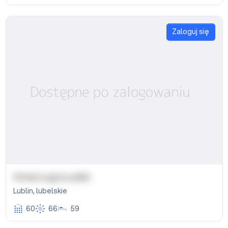
Zaloguj się
Hotel Logos Lublin
Lublin
,
lubelskie
60
66
59