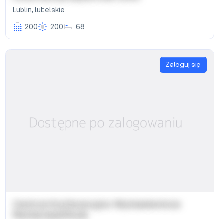
Lublin
,
lubelskie
200
200
68
Zaloguj się
Centrum Konferencyjno-Wystawiennicze
Restauracja Etiuda