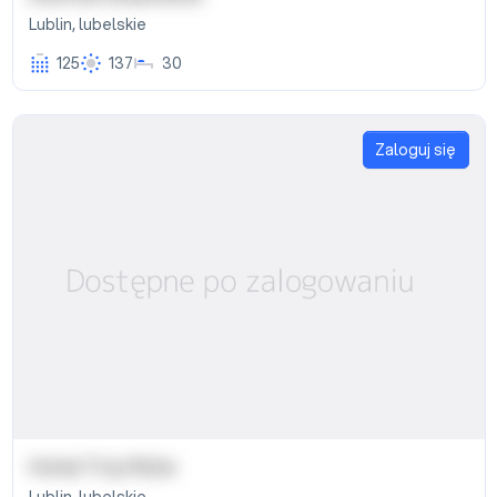
Lublin
,
lubelskie
125
137
30
Zaloguj się
Hotel Trzy Róże
Lublin
,
lubelskie