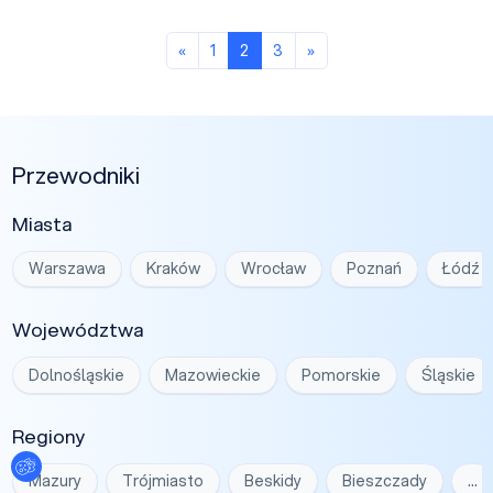
Poprzednia strona
Następna strona
«
1
2
3
»
Przewodniki
Miasta
Warszawa
Kraków
Wrocław
Poznań
Łódź
Województwa
Dolnośląskie
Mazowieckie
Pomorskie
Śląskie
Regiony
Ustawienia plików cookies
Mazury
Trójmiasto
Beskidy
Bieszczady
…