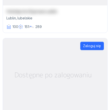
Holiday Inn Express Lublin
Lublin
,
lubelskie
100
151
289
Zaloguj się