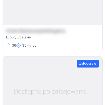
Hotel i Restauracja Na Rogatce
Lublin
,
lubelskie
36
38
56
Zaloguj się