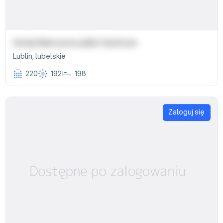
Hotel Mercure Lublin Centrum
Lublin
,
lubelskie
220
192
198
Zaloguj się