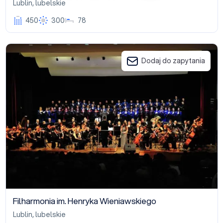
Lublin
,
lubelskie
450
300
78
Filharmonia im. Henryka Wieniawskiego
Dodaj do zapytania
Filharmonia im. Henryka Wieniawskiego
Lublin
,
lubelskie