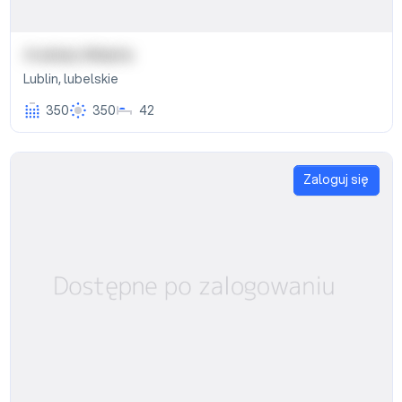
Avatary Miasta
Lublin
,
lubelskie
350
350
42
Zaloguj się