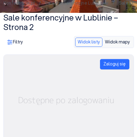
Konferencje.pl
/
Sale Konferencyjne Lubelskie
/ Sale konfe
Sale konferencyjne w Lublinie –
Strona 2
Filtry
Widok listy
Widok mapy
Zaloguj się