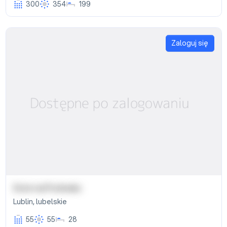
300
354
199
Zaloguj się
Dom na Podwalu
Lublin
,
lubelskie
55
55
28