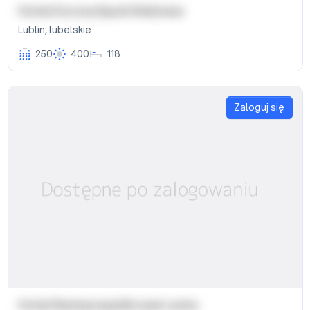
Hotel Korona Spa & Wellness
Lublin
,
lubelskie
250
400
118
Zaloguj się
Hotel Restauracja Browar Lwów