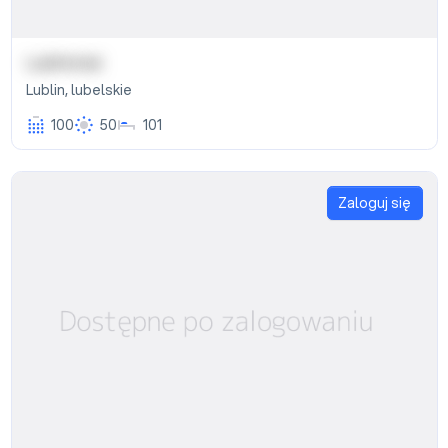
LubHotel
Lublin
,
lubelskie
100
50
101
Zaloguj się