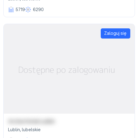
5719
6290
Zaloguj się
Arche Hotel Lublin
Lublin
,
lubelskie