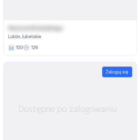
Resursa Wokulskiego
Lublin
,
lubelskie
100
126
Zaloguj się