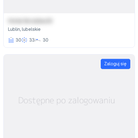
Hotel Grodzka 20
Lublin
,
lubelskie
30
33
30
Zaloguj się