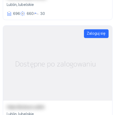
Lublin
,
lubelskie
696
660
30
Zaloguj się
Hala Globus Lublin
Lublin
,
lubelskie