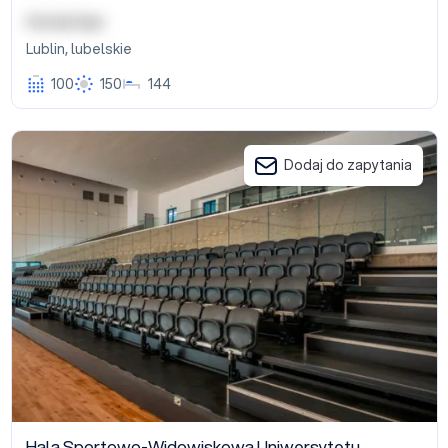
Hotel Ilan
Lublin
,
lubelskie
100
150
144
Hala Sportowo-Widowiskowa Uniwersytetu Medycznego w Lubli
Dodaj do zapytania
Hala Sportowo-Widowiskowa Uniwersytetu