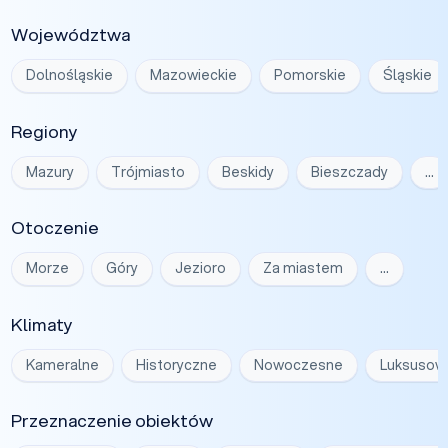
Województwa
Dolnośląskie
Mazowieckie
Pomorskie
Śląskie
Regiony
Mazury
Trójmiasto
Beskidy
Bieszczady
…
Otoczenie
Morze
Góry
Jezioro
Za miastem
…
Klimaty
Kameralne
Historyczne
Nowoczesne
Luksusow
Przeznaczenie obiektów