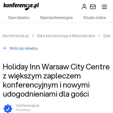
Opis obiektu
Sale konferencyjne
Studio online
Konferencje.pl
/
Sale konferencyjne Mazowieckie
/
Sale
Wróć do obiektu
Holiday Inn Warsaw City Centre
z większym zapleczem
konferencyjnym i nowymi
udogodnieniami dla gości
Konferencje.pl
Redakcja