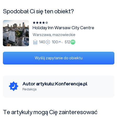
Spodobał Ci się ten obiekt?
Holiday Inn Warsaw City Centre
Holiday Inn Warsaw City Centre
Warszawa
,
mazowieckie
Eco
140
100
512
Wyślij zapytanie do obiektu
Autor artykułu: Konferencje.pl
Redakcja
Te artykuły mogą Cię zainteresować