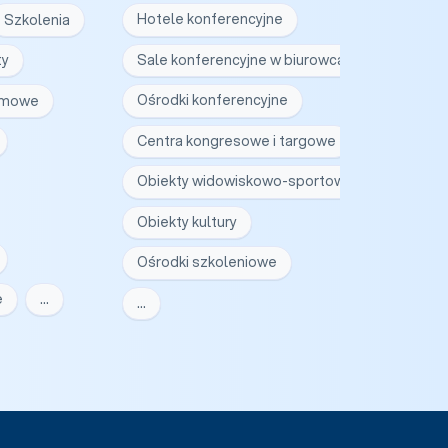
Szkolenia
Hotele konferencyjne
ty
Sale konferencyjne w biurowcach
irmowe
Ośrodki konferencyjne
Centra kongresowe i targowe
Obiekty widowiskowo-sportowe
Obiekty kultury
Ośrodki szkoleniowe
e
…
…