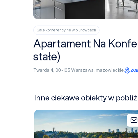
Sale konferencyjne w biurowcach
Apartament Na Konfer
stałe)
Twarda 4, 00-105
Warszawa
,
mazowieckie
ZOB
Inne ciekawe obiekty w pobl
Warsaw Experience Center