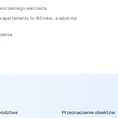
 nowoczesnego wieżowca.
a apartamentu to 160 mkw., a salon ma
pialnie.
.
wództwa
Przeznaczenie obiektów