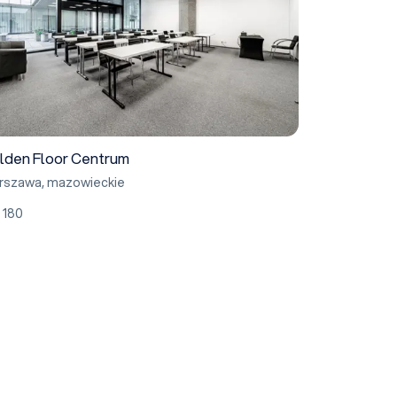
lden Floor Centrum
rszawa
,
mazowieckie
180