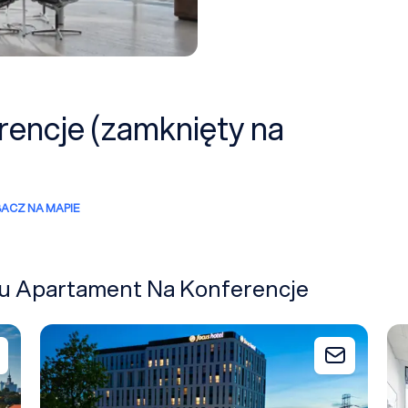
encje (zamknięty na
ACZ NA MAPIE
iżu Apartament Na Konferencje
Focus Hotel Premium Warszawa
Go
Dodaj do zapytania
Dodaj do