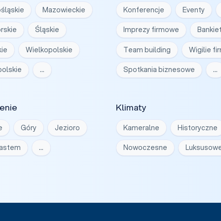
śląskie
Mazowieckie
Konferencje
Eventy
rskie
Śląskie
Imprezy firmowe
Bankie
ie
Wielkopolskie
Team building
Wigilie f
olskie
…
Spotkania biznesowe
…
enie
Klimaty
e
Góry
Jezioro
Kameralne
Historyczne
iastem
…
Nowoczesne
Luksusow