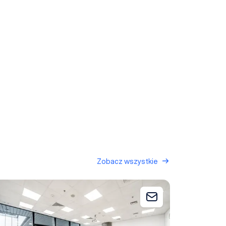
Zobacz wszystkie
lden Floor Centrum
 zapytania
Dodaj do zapytani