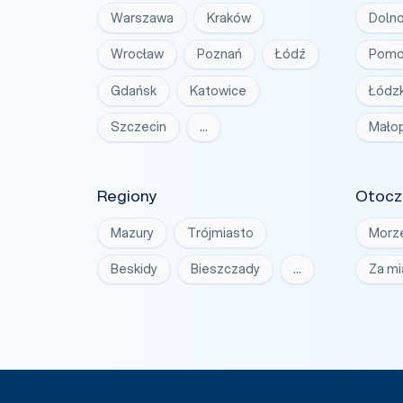
Warszawa
Kraków
Dolno
Wrocław
Poznań
Łódź
Pomo
Gdańsk
Katowice
Łódzk
Szczecin
…
Małop
Regiony
Otocz
Mazury
Trójmiasto
Morz
Beskidy
Bieszczady
…
Za m