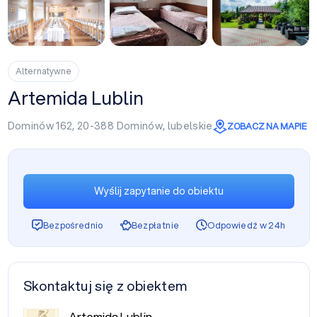
+3
Alternatywne
Artemida Lublin
Dominów 162, 20-388
Dominów
,
lubelskie
ZOBACZ NA MAPIE
Wyślij zapytanie do obiektu
Bezpośrednio
Bezpłatnie
Odpowiedź w 24h
Skontaktuj się z obiektem