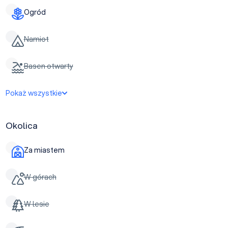
Ogród
Namiot
Basen otwarty
Pokaż wszystkie
Okolica
Za miastem
W górach
W lesie