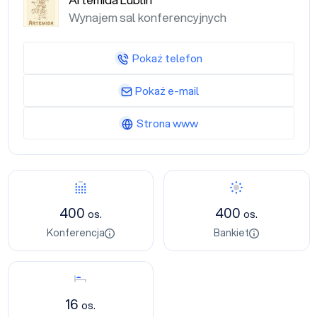
Artemida Lublin
Wynajem sal konferencyjnych
Pokaż telefon
Pokaż e-mail
Strona www
Konferencja
Bankiet
400
400
os.
os.
Konferencja
Bankiet
Nocleg
16
os.