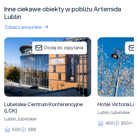
Inne ciekawe obiekty w pobliżu Artemida
Lublin
Zobacz wszystkie
Lubelskie Centrum Konferencyjne (LCK)
Hotel Victoria Lubl
Dodaj do zapytania
Lubelskie Centrum Konferencyjne
Hotel Victoria Lu
(LCK)
Lublin
,
lubelskie
Lublin
,
lubelskie
450
550
500
588