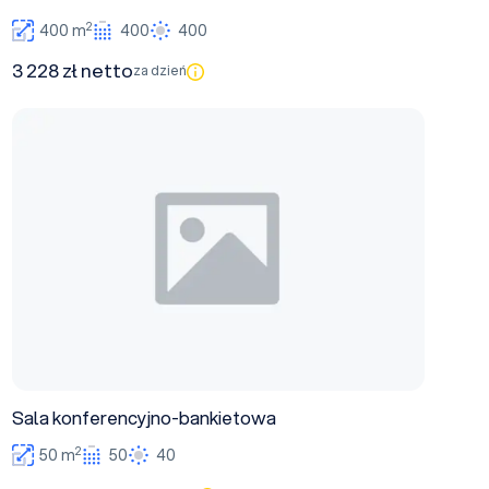
2
400 m
400
400
3 228 zł netto
za dzień
Sala konferencyjno-bankietowa
Sala konferencyjno-bankietowa
2
50 m
50
40