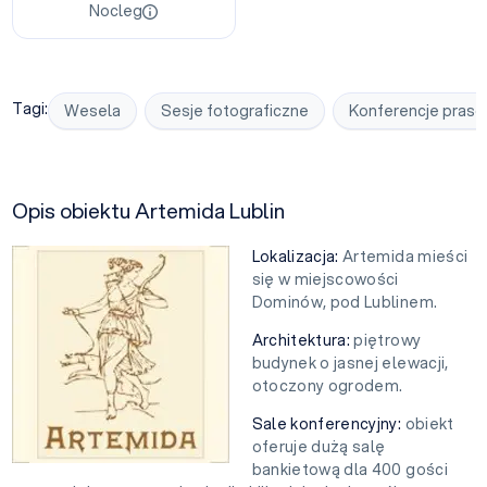
Nocleg
Tagi:
Wesela
Sesje fotograficzne
Konferencje pras
Opis obiektu Artemida Lublin
Lokalizacja:
Artemida mieści
się w miejscowości
Dominów, pod Lublinem.
Architektura:
piętrowy
budynek o jasnej elewacji,
otoczony ogrodem.
Sale konferencyjny:
obiekt
oferuje dużą salę
bankietową dla 400 gości