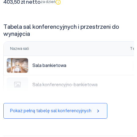
403,50 zł netto
za dzień
Tabela sal konferencyjnych i przestrzeni do
wynajęcia
Nazwa sali
Tea
Sala bankietowa
Sala bankietowa
|
Sala konferencyjno-bankietowa
Sala konferencyjno-bankietowa
|
Pokaż pełną tabelę sal konferencyjnych