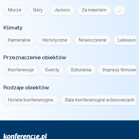
Morze
Góry
Jezioro
Za miastem
…
Klimaty
Kameralne
Historyczne
Nowoczesne
Luksusow
Przeznaczenie obiektów
Konferencje
Eventy
Szkolenia
Imprezy firmowe
Rodzaje obiektów
Hotele konferencyjne
Sale konferencyjne w biurowcach