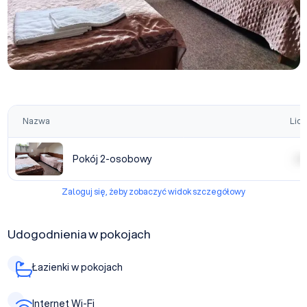
Nazwa
Licz
Pokój 2-osobowy
| | | |
Zaloguj się, żeby zobaczyć widok szczegółowy
Udogodnienia w pokojach
Łazienki w pokojach
Internet Wi-Fi