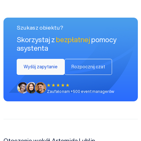
Szukasz obiektu?
Skorzystaj z
bezpłatnej
pomocy
asystenta
Wyślij zapytanie
Rozpocznij czat
Zaufało nam +500 event managerów
Otoczenie wokół Artemida Lublin