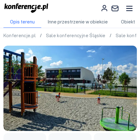
Opis terenu
Inne przestrzenie w obiekcie
Obiekt
Konferencje.pl
/
Sale konferencyjne Śląskie
/
Sale konfe