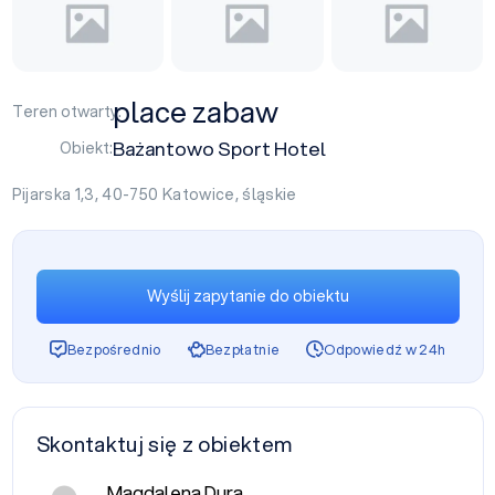
place zabaw
Teren otwarty:
Bażantowo Sport Hotel
Obiekt:
Pijarska 1,3, 40-750
Katowice
,
śląskie
Wyślij zapytanie do obiektu
Bezpośrednio
Bezpłatnie
Odpowiedź w 24h
Skontaktuj się z obiektem
Magdalena Dura