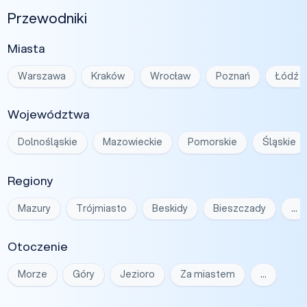
Przewodniki
Miasta
Warszawa
Kraków
Wrocław
Poznań
Łódź
Województwa
Dolnośląskie
Mazowieckie
Pomorskie
Śląskie
Regiony
Mazury
Trójmiasto
Beskidy
Bieszczady
…
Otoczenie
Morze
Góry
Jezioro
Za miastem
…