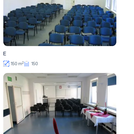
E
2
150 m
150
F