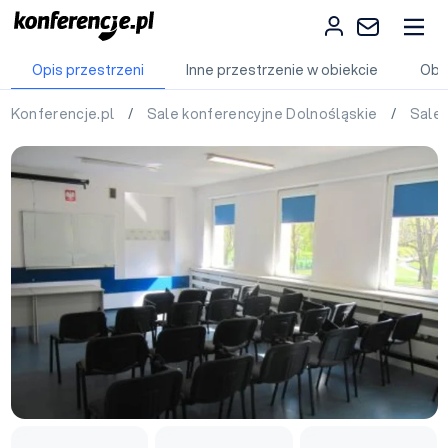
Opis przestrzeni
Inne przestrzenie w obiekcie
Obi
Konferencje.pl
/
Sale konferencyjne Dolnośląskie
/
Sale