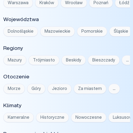
Warszawa
Kraków
Wrocław
Poznań
Łódź
Województwa
Dolnośląskie
Mazowieckie
Pomorskie
Śląskie
Regiony
Mazury
Trójmiasto
Beskidy
Bieszczady
…
Otoczenie
Morze
Góry
Jezioro
Za miastem
…
Klimaty
Kameralne
Historyczne
Nowoczesne
Luksusow