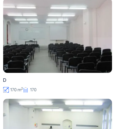
D
D
2
170 m
170
E