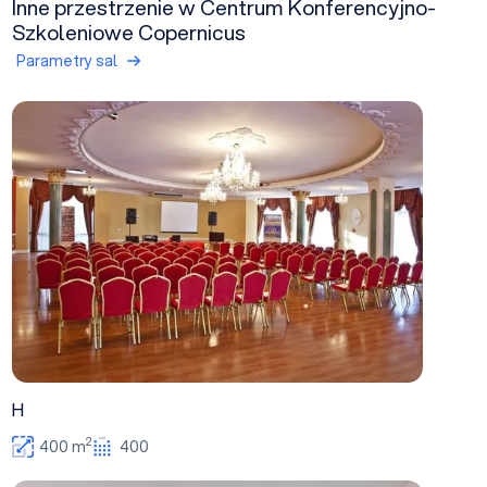
Inne przestrzenie w Centrum Konferencyjno-
Szkoleniowe Copernicus
Parametry sal
H
H
2
400 m
400