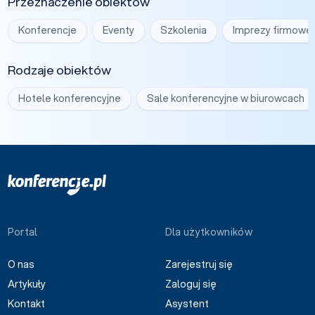
Przeznaczenie obiektów
Konferencje
Eventy
Szkolenia
Imprezy firmowe
Rodzaje obiektów
Hotele konferencyjne
Sale konferencyjne w biurowcach
Portal
Dla użytkowników
O nas
Zarejestruj się
Artykuły
Zaloguj się
Kontakt
Asystent