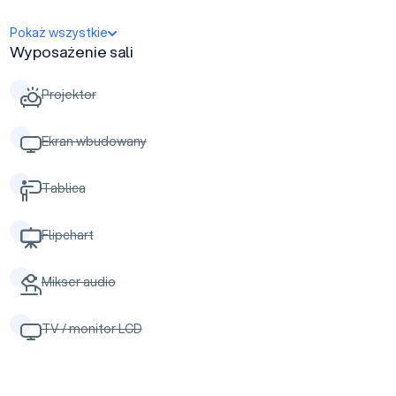
Pokaż wszystkie
Wyposażenie sali
Projektor
Ekran wbudowany
Tablica
Flipchart
Mikser audio
TV / monitor LCD