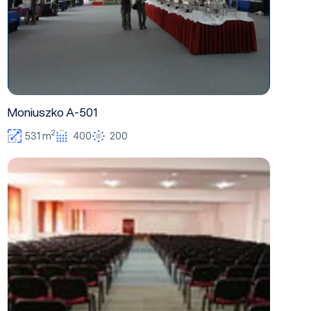
Moniuszko A-501
2
531 m
400
200
A-401