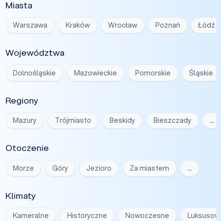
Miasta
Warszawa
Kraków
Wrocław
Poznań
Łódź
Województwa
Dolnośląskie
Mazowieckie
Pomorskie
Śląskie
Regiony
Mazury
Trójmiasto
Beskidy
Bieszczady
…
Otoczenie
Morze
Góry
Jezioro
Za miastem
…
Klimaty
Kameralne
Historyczne
Nowoczesne
Luksusow