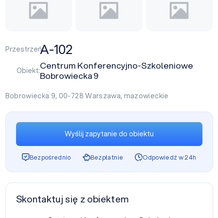
A-102
Przestrzeń:
Centrum Konferencyjno-Szkoleniowe
Obiekt:
Bobrowiecka 9
Bobrowiecka 9, 00-728
Warszawa
,
mazowieckie
Wyślij zapytanie do obiektu
Bezpośrednio
Bezpłatnie
Odpowiedź w 24h
Skontaktuj się z obiektem