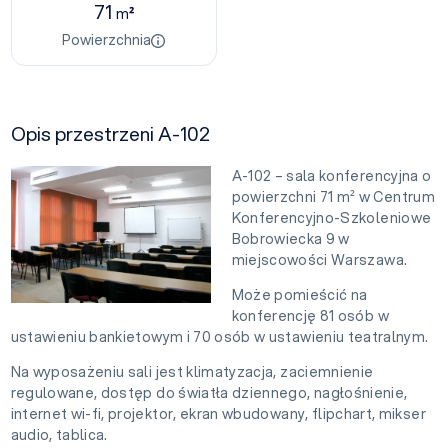
71
m²
Powierzchnia
Opis przestrzeni A-102
A-102 – sala konferencyjna o
powierzchni 71 m² w Centrum
Konferencyjno-Szkoleniowe
Bobrowiecka 9 w
miejscowości Warszawa.
Może pomieścić na
konferencję 81 osób w
ustawieniu bankietowym i 70 osób w ustawieniu teatralnym.
Na wyposażeniu sali jest klimatyzacja, zaciemnienie
regulowane, dostęp do światła dziennego, nagłośnienie,
internet wi-fi, projektor, ekran wbudowany, flipchart, mikser
audio, tablica.