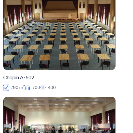
Chopin A-502
2
790 m
700
400
Moniuszko A-501