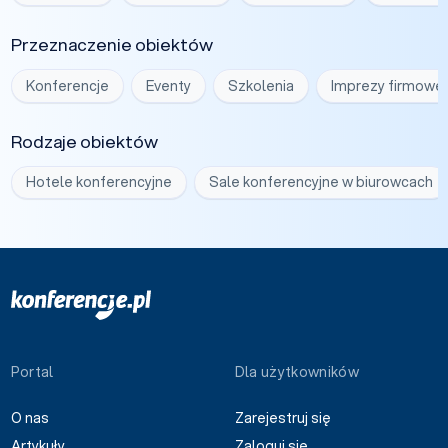
Przeznaczenie obiektów
Konferencje
Eventy
Szkolenia
Imprezy firmowe
Rodzaje obiektów
Hotele konferencyjne
Sale konferencyjne w biurowcach
Portal
Dla użytkowników
O nas
Zarejestruj się
Artykuły
Zaloguj się