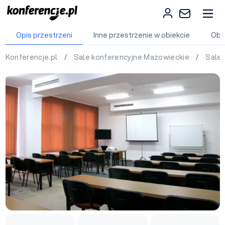
Opis przestrzeni
Inne przestrzenie w obiekcie
Obi
Konferencje.pl
/
Sale konferencyjne Mazowieckie
/
Sale