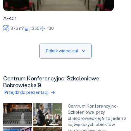
A-401
2
376 m
350
180
Pokaż więcej sal
Centrum Konferencyjno-Szkoleniowe
Bobrowiecka 9
Przejdź do prezentacji
Centrum Konferencyjno-
Szkoleniowe przy
ul.Bobrowieckiej 9 to jeden z
największych obiektów
konferencyjnych w