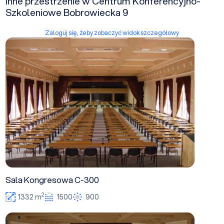
Inne przestrzenie w Centrum Konferencyjno-
Szkoleniowe Bobrowiecka 9
Zaloguj się, żeby zobaczyć widok szczegółowy
Sala Kongresowa C-300
Sala Kongresowa C-300
2
1332 m
1500
900
Chopin A-502