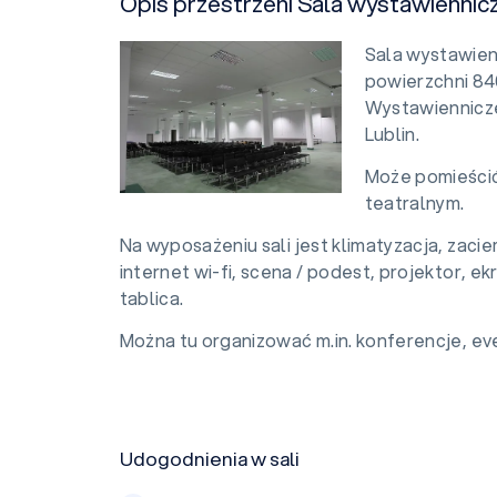
Opis przestrzeni Sala wystawiennic
Sala wystawien
powierzchni 84
Wystawiennicze
Lublin.
Może pomieścić
teatralnym.
Na wyposażeniu sali jest klimatyzacja, zaci
internet wi-fi, scena / podest, projektor, e
tablica.
Można tu organizować m.in. konferencje, eve
Udogodnienia w sali