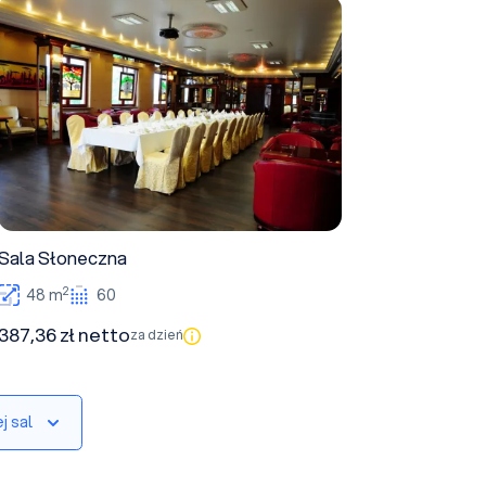
Sala Słoneczna
Sala Słoneczna
2
48 m
60
387,36 zł netto
za dzień
j sal