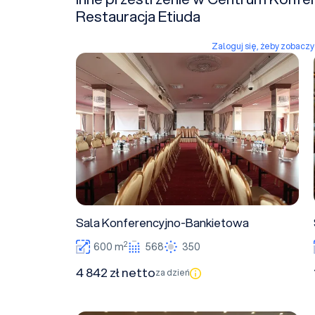
Restauracja Etiuda
Zaloguj się, żeby zobacz
Sala Konferencyjno-Bankietowa
Sala Konferencyjno-Bankietowa
2
600 m
568
350
4 842 zł netto
za dzień