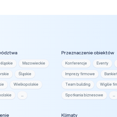
wództwa
Przeznaczenie obiektów
śląskie
Mazowieckie
Konferencje
Eventy
rskie
Śląskie
Imprezy firmowe
Bankie
ie
Wielkopolskie
Team building
Wigilie f
olskie
…
Spotkania biznesowe
…
enie
Klimaty