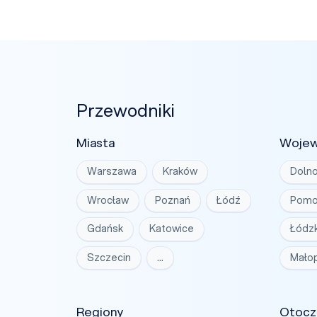
Przewodniki
Miasta
Woje
Warszawa
Kraków
Dolno
Wrocław
Poznań
Łódź
Pomo
Gdańsk
Katowice
Łódzk
Szczecin
…
Małop
Regiony
Otocz