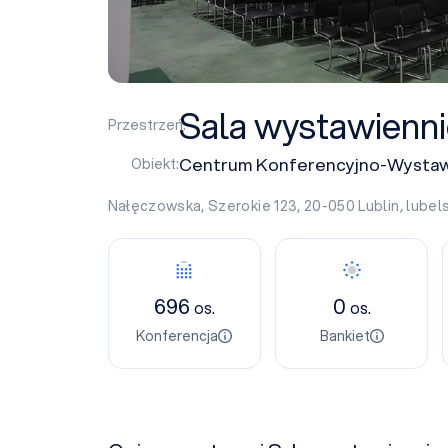
Sala wystawienn
Przestrzeń:
Centrum Konferencyjno-Wystawi
Obiekt:
Nałęczowska, Szerokie 123, 20-050
Lublin
,
lubel
696
0
os.
os.
Konferencja
Bankiet