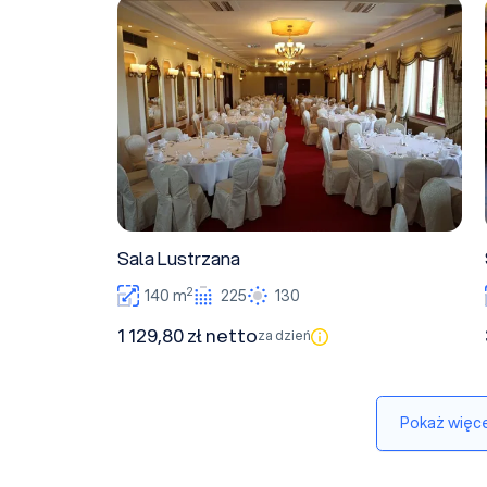
Sala Lustrzana
Sala Lustrzana
2
140 m
225
130
1 129,80 zł netto
za dzień
Pokaż więce