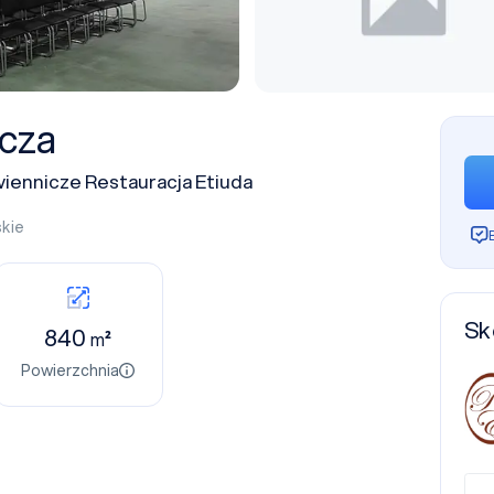
icza
ennicze Restauracja Etiuda
skie
Sk
840
m²
Powierzchnia