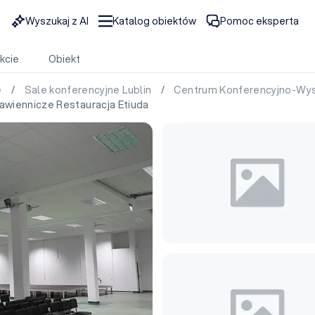
Wyszukaj z AI
Katalog obiektów
Pomoc eksperta
kcie
Obiekt
e
/
Sale konferencyjne Lublin
/
Centrum Konferencyjno-Wys
wiennicze Restauracja Etiuda