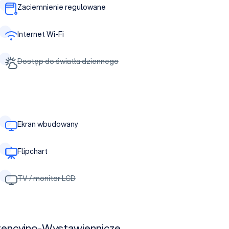
Zaciemnienie regulowane
Internet Wi-Fi
Dostęp do światła dziennego
Ekran wbudowany
Flipchart
TV / monitor LCD
rencyjno-Wystawiennicze