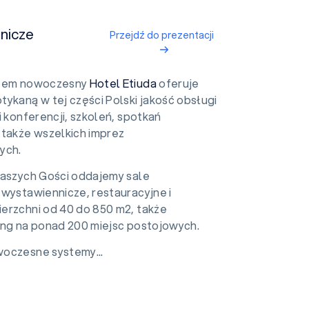
nicze
Przejdź do prezentacji
azem nowoczesny
Hotel Etiuda
oferuje
ykaną w tej części Polski jakość obsługi
i konferencji, szkoleń, spotkań
 także wszelkich imprez
ych.
naszych Gości oddajemy sale
 wystawiennicze, restauracyjne i
erzchni od 40 do 850 m2, także
ing na ponad 200 miejsc postojowych.
oczesne systemy...