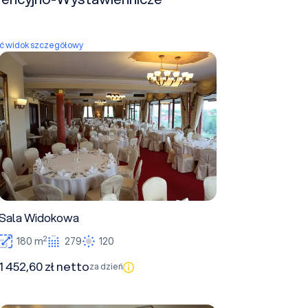
yć widok szczegółowy
Sala Widokowa
Sala Widokowa
2
180 m
279
120
1 452,60 zł netto
za dzień