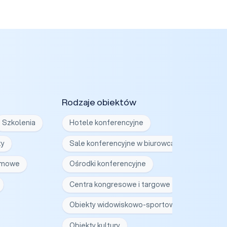
Rodzaje obiektów
Szkolenia
Hotele konferencyjne
ty
Sale konferencyjne w biurowcach
irmowe
Ośrodki konferencyjne
Centra kongresowe i targowe
Obiekty widowiskowo-sportowe
Obiekty kultury