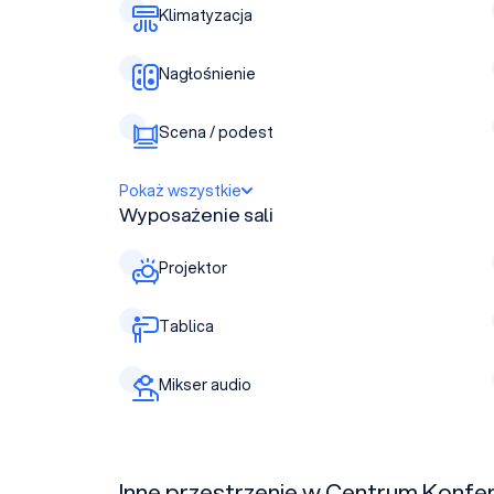
Klimatyzacja
Nagłośnienie
Scena / podest
Pokaż wszystkie
Wyposażenie sali
Projektor
Tablica
Mikser audio
Inne przestrzenie w Centrum Konfe