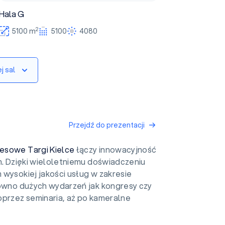
Hala G
2
5100 m
5100
4080
j sal
Przejdź do prezentacji
esowe Targi Kielce
łączy innowacyjność
m. Dzięki wieloletniemu doświadczeniu
wysokiej jakości usług w zakresie
równo dużych wydarzeń jak kongresy czy
oprzez seminaria, aż po kameralne