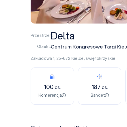
Delta
Przestrzeń:
Centrum Kongresowe Targi Kiel
Obiekt:
Zakładowa 1, 25-672
Kielce
,
świętokrzyskie
100
187
os.
os.
Konferencja
Bankiet