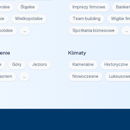
rskie
Śląskie
Imprezy firmowe
Bankie
ie
Wielkopolskie
Team building
Wigilie f
olskie
…
Spotkania biznesowe
…
enie
Klimaty
e
Góry
Jezioro
Kameralne
Historyczne
iastem
…
Nowoczesne
Luksusow