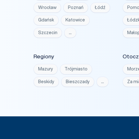
Wrocław
Poznań
Łódź
Pomo
Gdańsk
Katowice
Łódzk
Szczecin
…
Małop
Regiony
Otocz
Mazury
Trójmiasto
Morz
Beskidy
Bieszczady
…
Za m