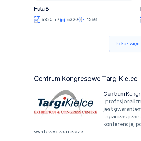
Hala B
2
5320 m
5320
4256
Pokaż więce
Centrum Kongresowe Targi Kielce
Centrum Kongr
i profesjonaliz
jest gwarantem 
organizacji za
konferencje, p
wystawy i wernisaże.