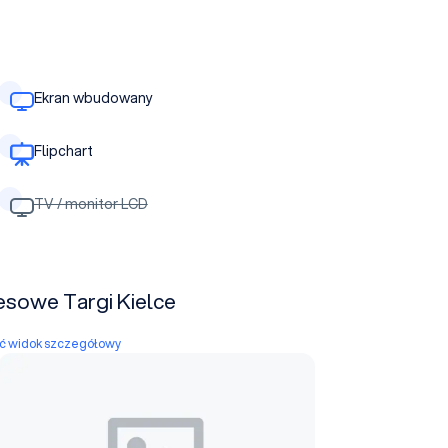
Ekran wbudowany
Flipchart
TV / monitor LCD
esowe Targi Kielce
yć widok szczegółowy
Hala D