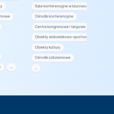
ty
Sale konferencyjne w biurowcach
irmowe
Ośrodki konferencyjne
Centra kongresowe i targowe
Obiekty widowiskowo-sportowe
Obiekty kultury
Ośrodki szkoleniowe
e
…
…