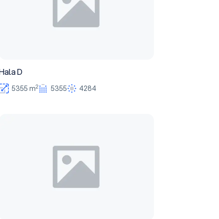
Hala D
2
5355 m
5355
4284
Hala G