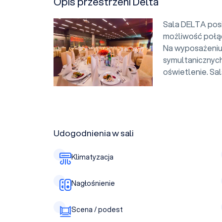
Opis przestrzeni Delta
Sala DELTA posi
możliwość połąc
Na wyposażeniu 
symultanicznych
oświetlenie. Sa
Udogodnienia w sali
Klimatyzacja
Nagłośnienie
Scena / podest