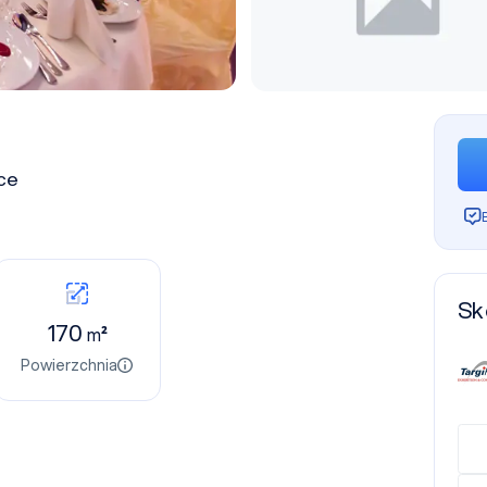
ce
Sk
170
m²
Powierzchnia