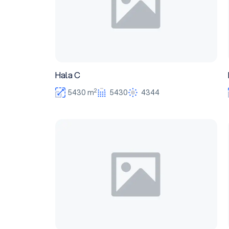
Hala C
2
5430 m
5430
4344
Hala B