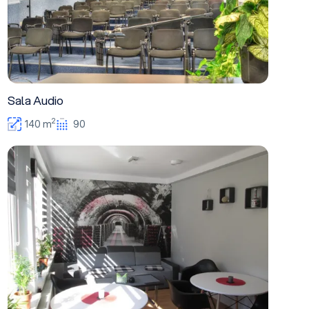
Sala Audio
2
140 m
90
Sala VIP