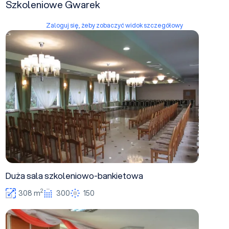
Szkoleniowe Gwarek
Zaloguj się, żeby zobaczyć widok szczegółowy
Duża sala szkoleniowo-bankietowa
Duża sala szkoleniowo-bankietowa
2
308 m
300
150
Mniejsza sala szkoleniowo-bankietowa