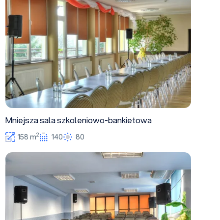
Mniejsza sala szkoleniowo-bankietowa
2
158 m
140
80
Sala Audio