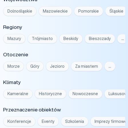
Dolnośląskie
Mazowieckie
Pomorskie
Śląskie
Regiony
Mazury
Trójmiasto
Beskidy
Bieszczady
…
Otoczenie
Morze
Góry
Jezioro
Za miastem
…
Klimaty
Kameralne
Historyczne
Nowoczesne
Luksusow
Przeznaczenie obiektów
Konferencje
Eventy
Szkolenia
Imprezy firmowe