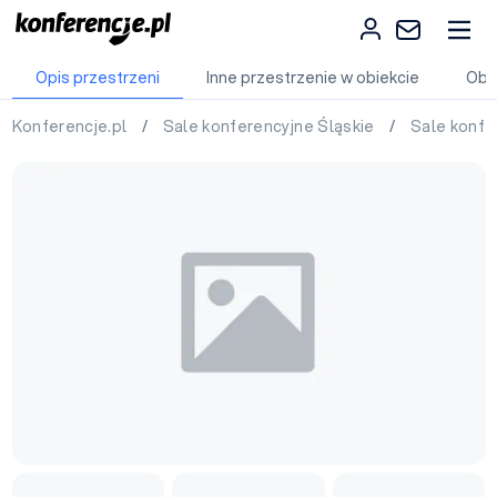
Opis przestrzeni
Inne przestrzenie w obiekcie
Obi
Konferencje.pl
/
Sale konferencyjne Śląskie
/
Sale konfe