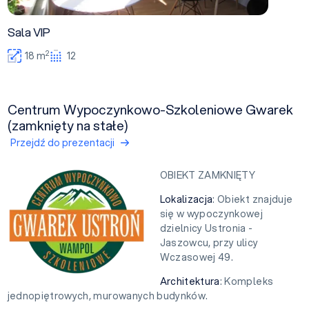
Sala VIP
2
18 m
12
Centrum Wypoczynkowo-Szkoleniowe Gwarek
(zamknięty na stałe)
Przejdź do prezentacji
OBIEKT ZAMKNIĘTY
Lokalizacja
: Obiekt znajduje
się w wypoczynkowej
dzielnicy Ustronia -
Jaszowcu, przy ulicy
Wczasowej 49.
Architektura
: Kompleks
jednopiętrowych, murowanych budynków.