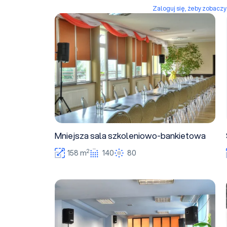
Zaloguj się, żeby zobacz
Mniejsza sala szkoleniowo-bankietowa
Mniejsza sala szkoleniowo-bankietowa
2
158 m
140
80
Sala Audio