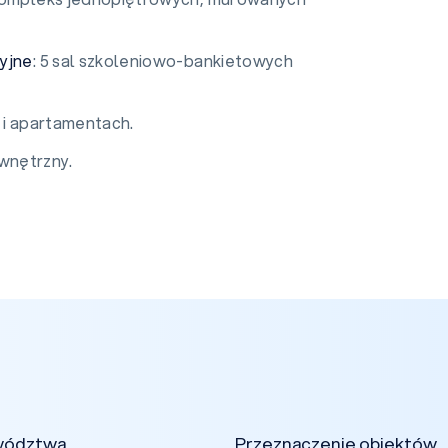
yjne
: 5 sal szkoleniowo-bankietowych
 i apartamentach.
wnętrzny.
wództwa
Przeznaczenie obiektów