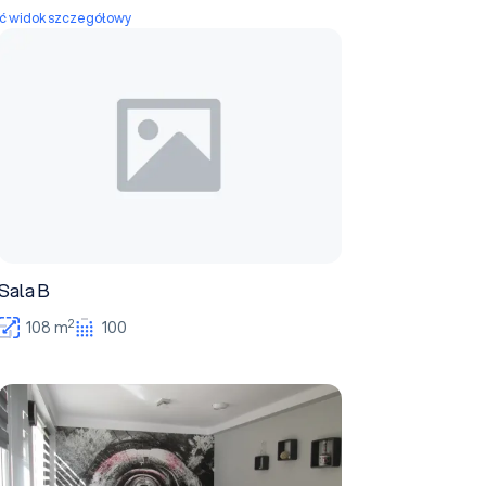
yć widok szczegółowy
Sala B
Sala B
2
108 m
100
Sala VIP