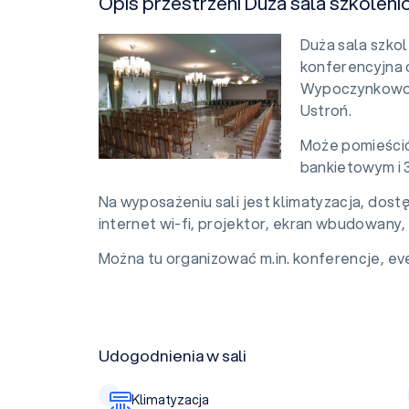
Opis przestrzeni Duża sala szkole
Duża sala szko
konferencyjna 
Wypoczynkowo-
Ustroń.
Może pomieścić
bankietowym i 
Na wyposażeniu sali jest klimatyzacja, dost
internet wi-fi, projektor, ekran wbudowany, 
Można tu organizować m.in. konferencje, eve
Udogodnienia w sali
Klimatyzacja