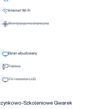
Internet Wi-Fi
Wentylacja mechaniczna
Ekran wbudowany
Tablica
TV / monitor LCD
oczynkowo-Szkoleniowe Gwarek