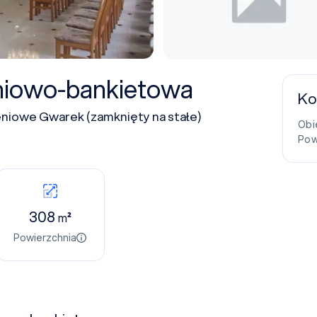
eniowo-bankietowa
Ko
owe Gwarek (zamknięty na stałe)
Obi
Pow
308
m²
Powierzchnia