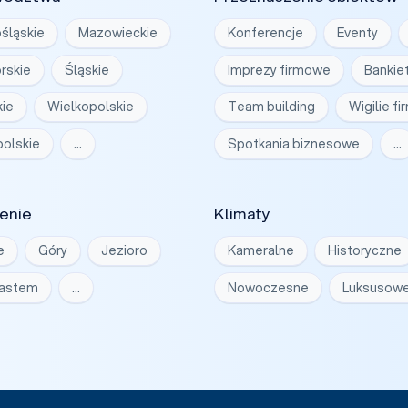
śląskie
Mazowieckie
Konferencje
Eventy
rskie
Śląskie
Imprezy firmowe
Bankie
ie
Wielkopolskie
Team building
Wigilie f
olskie
…
Spotkania biznesowe
…
enie
Klimaty
e
Góry
Jezioro
Kameralne
Historyczne
iastem
…
Nowoczesne
Luksusow