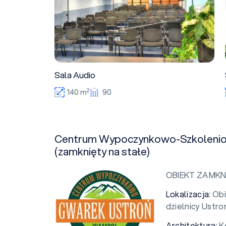
Sala Audio
2
140 m
90
Centrum Wypoczynkowo-Szkoleni
(zamknięty na stałe)
OBIEKT ZAMKN
Lokalizacja
: Ob
dzielnicy Ustro
Architektura
: 