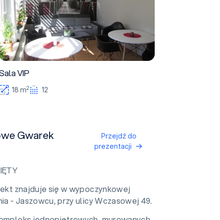
Sala VIP
2
18 m
12
owe Gwarek
Przejdź do
prezentacji
IĘTY
iekt znajduje się w wypoczynkowej
nia - Jaszowcu, przy ulicy Wczasowej 49.
Kompleks jednopiętrowych, murowanych