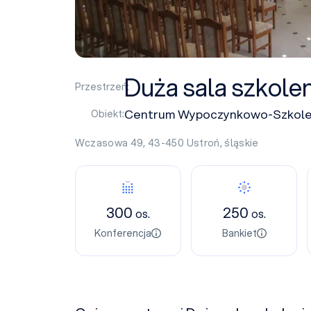
Duża sala szkol
Przestrzeń:
Centrum Wypoczynkowo-Szkoleni
Obiekt:
Wczasowa 49, 43-450
Ustroń
,
śląskie
300
250
os.
os.
Konferencja
Bankiet