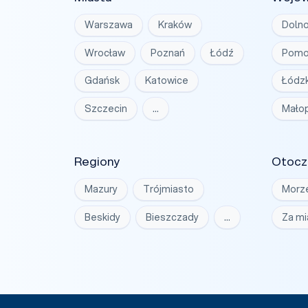
Warszawa
Kraków
Dolno
Wrocław
Poznań
Łódź
Pomo
Gdańsk
Katowice
Łódzk
Szczecin
…
Małop
Regiony
Otocz
Mazury
Trójmiasto
Morz
Beskidy
Bieszczady
…
Za m