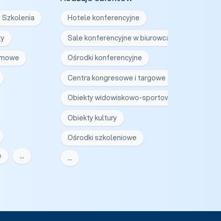
Szkolenia
Hotele konferencyjne
ty
Sale konferencyjne w biurowcach
irmowe
Ośrodki konferencyjne
Centra kongresowe i targowe
Obiekty widowiskowo-sportowe
Obiekty kultury
Ośrodki szkoleniowe
e
…
…