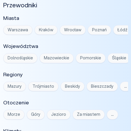
Przewodniki
Miasta
Warszawa
Kraków
Wrocław
Poznań
Łódź
Województwa
Dolnośląskie
Mazowieckie
Pomorskie
Śląskie
Regiony
Mazury
Trójmiasto
Beskidy
Bieszczady
…
Otoczenie
Morze
Góry
Jezioro
Za miastem
…
Klimaty