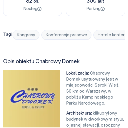
82
300
os.
aut
Nocleg
Parking
Tagi:
Kongresy
Konferencje prasowe
Hotele konfere
Opis obiektu Chabrowy Domek
Lokalizacja:
Chabrowy
Domek usytuowany jest w
miejscowości Seroki Wieś,
30 km od Warszawy, w
pobliżu Kampinoskiego
Parku Narodowego.
Architektura:
kilkubryłowy
budynek w dworkowym stylu,
o jasnej elewacji, otoczony