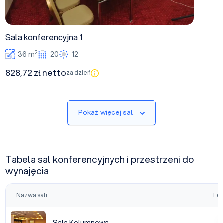
Sala konferencyjna 1
2
36 m
20
12
828,72 zł netto
za dzień
Pokaż więcej sal
Tabela sal konferencyjnych i przestrzeni do
wynajęcia
Nazwa sali
Tea
Sala Kolumnowa
Sala Kolumnowa
|