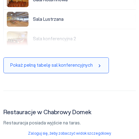
Sala Lustrzana
Sala Lustrzana
|
Sala konferencyjna 2
Sala konferencyjna 2
|
Pokaż pełną tabelę sal konferencyjnych
Restauracje w Chabrowy Domek
Restauracja posiada wyjście na taras.
Zaloguj się, żeby zobaczyć widok szczegółowy