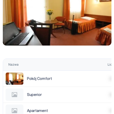
Nazwa
Licz
Pokój Comfort
| | | |
Superior
| | | |
Apartament
| | | |