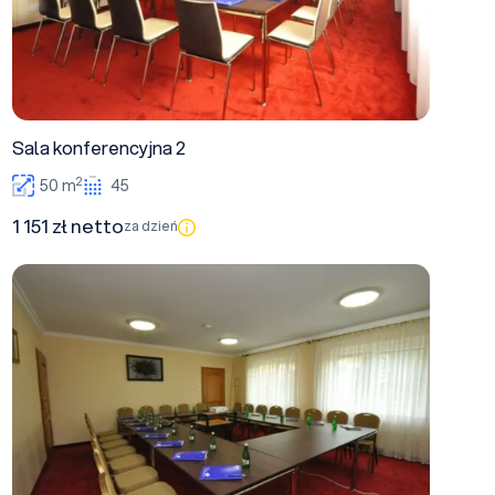
Sala konferencyjna 2
2
50 m
45
1 151 zł netto
za dzień
Sala konferencyjna 1