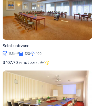
Sala Lustrzana
2
135 m
120
100
3 107,70 zł netto
za dzień
Sala konferencyjna 2