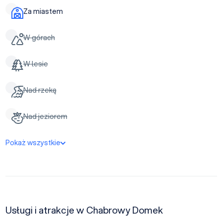
Za miastem
W górach
W lesie
Nad rzeką
Nad jeziorem
Pokaż wszystkie
Usługi i atrakcje w Chabrowy Domek