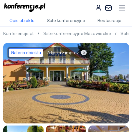
Opis obiektu
Sale konferencyjne
Restauracje
Konferencje.pl
/
Sale konferencyjne Mazowieckie
/
Sale 
Galeria obiektu
Zdjęcia z imprez
0