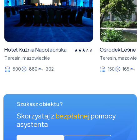
Hotel Kuźnia Napoleońska
Ośrodek Leśne Z
Teresin
,
mazowieckie
Teresin
,
mazowiec
800
880
302
150
165
Szukasz obiektu?
Skorzystaj z
bezpłatnej
pomocy
asystenta