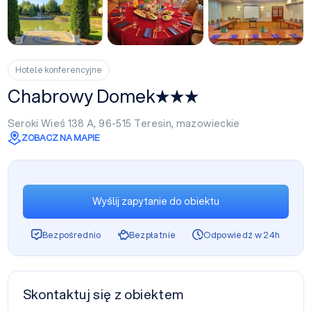
+10
Hotele konferencyjne
Chabrowy Domek
Seroki Wieś 138 A, 96-515
Teresin
,
mazowieckie
ZOBACZ NA MAPIE
Wyślij zapytanie do obiektu
Bezpośrednio
Bezpłatnie
Odpowiedź w 24h
Skontaktuj się z obiektem