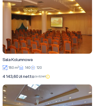
Sala Kolumnowa
2
180 m
140
120
4 143,60 zł netto
za dzień
Sala Lustrzana