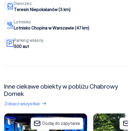
Dworzec
Teresin Niepokalanów (3 km)
Lotnisko
Lotnisko Chopina w Warszawie (47 km)
Parking własny
300 aut
Inne ciekawe obiekty w pobliżu Chabrowy
Domek
Zobacz wszystkie
Hotel Kuźnia Napoleońska
Ośrodek Leśne Za
Dodaj do zapytania