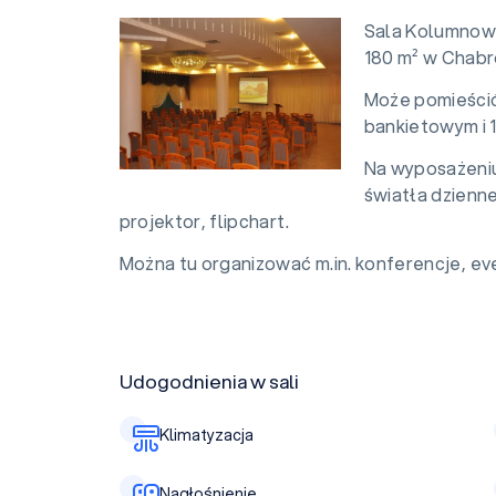
Sala Kolumnowa
180 m² w Chabr
Może pomieścić
bankietowym i 
Na wyposażeniu 
światła dzienne
projektor, flipchart.
Można tu organizować m.in. konferencje, eve
Udogodnienia w sali
Klimatyzacja
Nagłośnienie