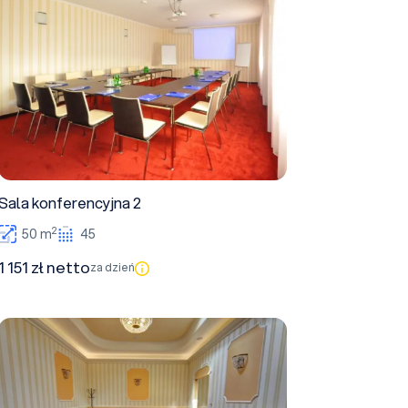
Sala konferencyjna 2
2
50 m
45
1 151 zł netto
za dzień
Salonik VIP