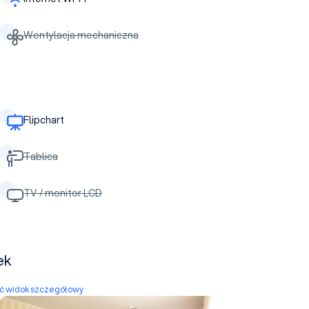
Wentylacja mechaniczna
Flipchart
Tablica
TV / monitor LCD
ek
yć widok szczegółowy
Sala konferencyjna 2