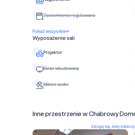
Zaciemnienie regulowane
Pokaż wszystkie
Wyposażenie sali
Projektor
Ekran wbudowany
Mikser audio
Inne przestrzenie w Chabrowy Dom
Zaloguj się, żeby zobacz
Sala Lustrzana