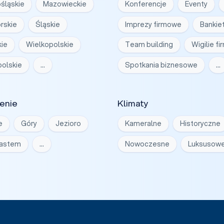
śląskie
Mazowieckie
Konferencje
Eventy
rskie
Śląskie
Imprezy firmowe
Bankie
ie
Wielkopolskie
Team building
Wigilie f
olskie
…
Spotkania biznesowe
…
enie
Klimaty
e
Góry
Jezioro
Kameralne
Historyczne
iastem
…
Nowoczesne
Luksusow