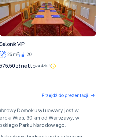
Salonik VIP
2
25 m
20
575,50 zł netto
za dzień
Przejdź do prezentacji
browy Domek usytuowany jest w
eroki Wieś, 30 km od Warszawy, w
noskiego Parku Narodowego.
ilkubryłowy budynek w dworkowym