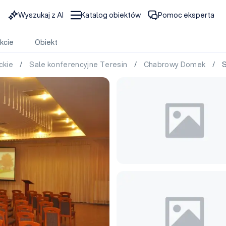
Wyszukaj z AI
Katalog obiektów
Pomoc eksperta
kcie
Obiekt
ckie
/
Sale konferencyjne Teresin
/
Chabrowy Domek
/ Sa