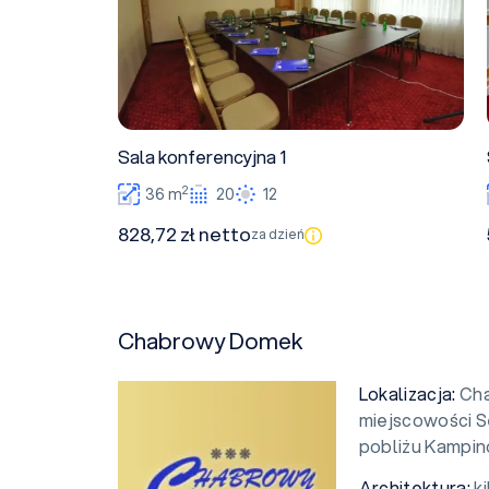
Sala konferencyjna 1
2
36 m
20
12
828,72 zł netto
za dzień
Chabrowy Domek
Lokalizacja:
Cha
miejscowości S
pobliżu Kampi
Architektura:
k