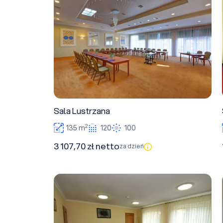
Sala Lustrzana
2
135 m
120
100
3 107,70 zł netto
za dzień
Sala konferencyjna 1