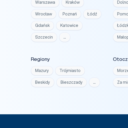
Warszawa
Kraków
Dolno
Wrocław
Poznań
Łódź
Pomo
Gdańsk
Katowice
Łódzk
Szczecin
…
Małop
Regiony
Otocz
Mazury
Trójmiasto
Morz
Beskidy
Bieszczady
…
Za m