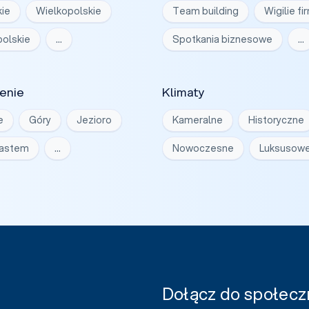
ie
Wielkopolskie
Team building
Wigilie f
olskie
…
Spotkania biznesowe
…
enie
Klimaty
e
Góry
Jezioro
Kameralne
Historyczne
iastem
…
Nowoczesne
Luksusow
Dołącz do społeczn