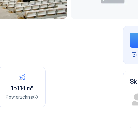
Sk
15114
m²
Powierzchnia