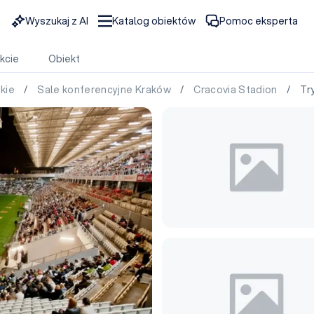
Wyszukaj z AI
Katalog obiektów
Pomoc eksperta
kcie
Obiekt
skie
/
Sale konferencyjne Kraków
/
Cracovia Stadion
/ Tryb