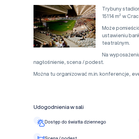
Trybuny stadio
15114 m² w Cra
Może pomieścić
ustawieniu ban
teatralnym.
Na wyposażeniu
nagłośnienie, scena / podest.
Można tu organizować m.in. konferencje, eve
Udogodnienia w sali
Dostęp do światła dziennego
Scena / podest