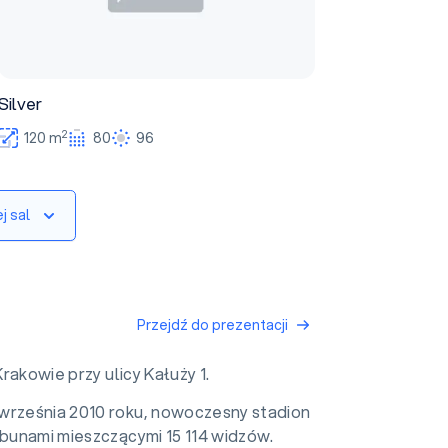
Silver
2
120 m
80
96
j sal
Przejdź do prezentacji
rakowie przy ulicy Kałuży 1.
września 2010 roku, nowoczesny stadion
ybunami mieszczącymi 15 114 widzów.