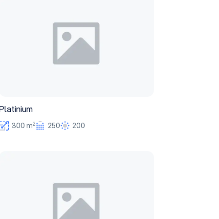
Platinium
2
300 m
250
200
Silver