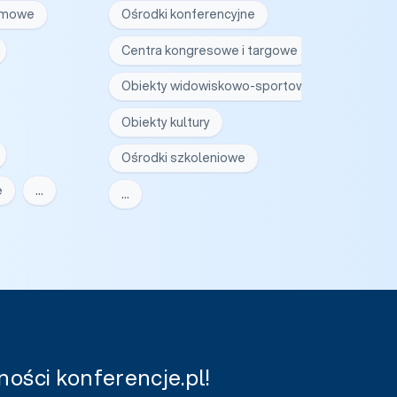
irmowe
Ośrodki konferencyjne
Centra kongresowe i targowe
Obiekty widowiskowo-sportowe
Obiekty kultury
Ośrodki szkoleniowe
e
…
…
ości konferencje.pl!