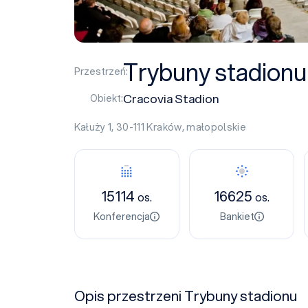
Trybuny stadionu
Przestrzeń:
Cracovia Stadion
Obiekt:
Kałuży 1, 30-111
Kraków
,
małopolskie
15114
16625
os.
os.
Konferencja
Bankiet
Opis przestrzeni Trybuny stadionu