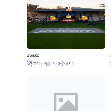
Boisko
2
7140 m
7140
5712
Pomieszczenie prasowe I