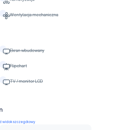
Wentylacja mechaniczna
Ekran wbudowany
Flipchart
TV / monitor LCD
n
yć widok szczegółowy
Platinium