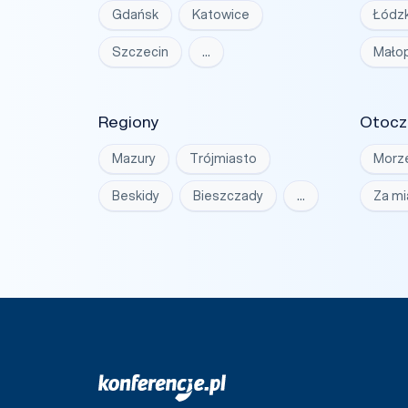
Gdańsk
Katowice
Łódzk
Szczecin
…
Małop
Regiony
Otocz
Mazury
Trójmiasto
Morz
Beskidy
Bieszczady
…
Za m