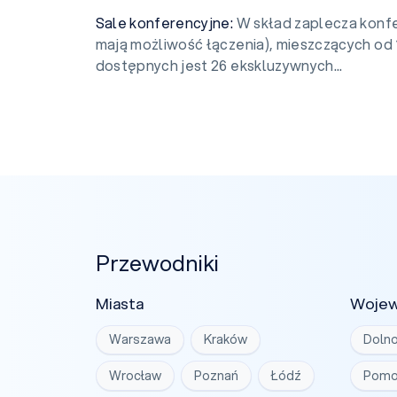
Sale konferencyjne:
W skład zaplecza konfe
mają możliwość łączenia), mieszczących od
dostępnych jest 26 ekskluzywnych...
Przewodniki
Miasta
Woje
Warszawa
Kraków
Dolno
Wrocław
Poznań
Łódź
Pomo