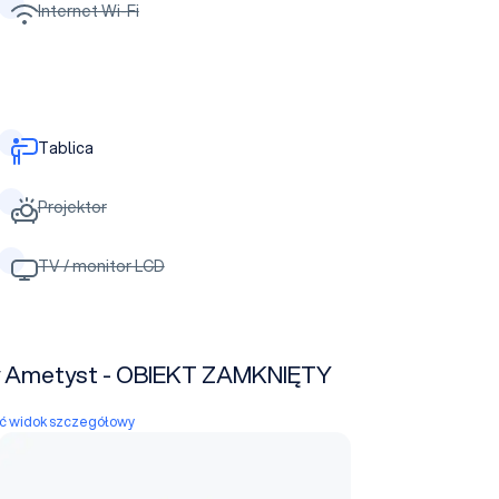
Internet Wi-Fi
Tablica
Projektor
TV / monitor LCD
y Ametyst - OBIEKT ZAMKNIĘTY
yć widok szczegółowy
Sala 2PB