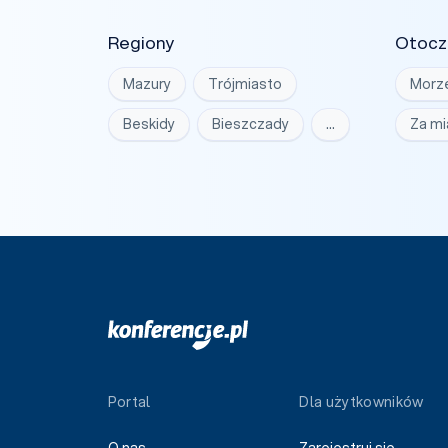
Regiony
Otocz
Mazury
Trójmiasto
Morz
Beskidy
Bieszczady
…
Za m
Portal
Dla użytkowników