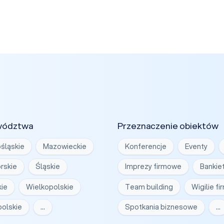
wództwa
Przeznaczenie obiektów
śląskie
Mazowieckie
Konferencje
Eventy
rskie
Śląskie
Imprezy firmowe
Bankie
ie
Wielkopolskie
Team building
Wigilie f
olskie
…
Spotkania biznesowe
…