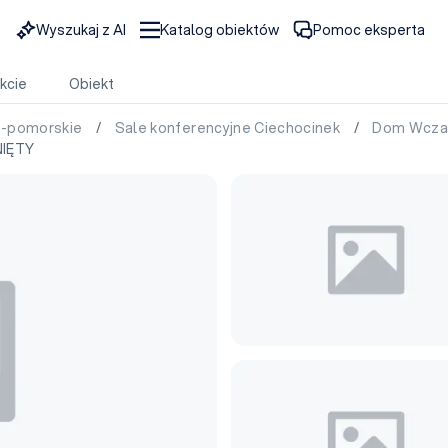
Wyszukaj z AI
Katalog obiektów
Pomoc eksperta
kcie
Obiekt
o-pomorskie
/
Sale konferencyjne Ciechocinek
/
Dom Wcza
NIĘTY