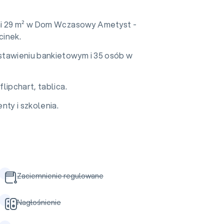
ni 29 m² w Dom Wczasowy Ametyst -
inek.
stawieniu bankietowym i 35 osób w
lipchart, tablica.
nty i szkolenia.
Zaciemnienie regulowane
Nagłośnienie