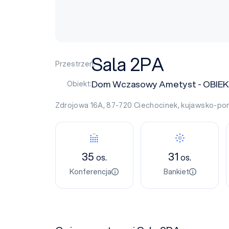
Sala 2PA
Przestrzeń:
Dom Wczasowy Ametyst - OBIEKT
Obiekt:
Zdrojowa 16A, 87-720
Ciechocinek
,
kujawsko-po
35
31
os.
os.
Konferencja
Bankiet