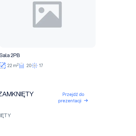
Sala 2PB
2
22 m
20
17
 ZAMKNIĘTY
Przejdź do
prezentacji
IĘTY