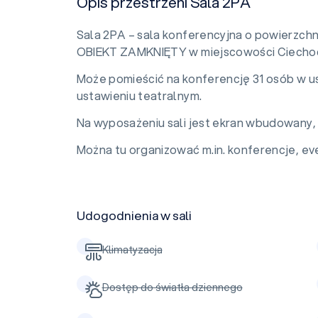
Opis przestrzeni Sala 2PA
Sala 2PA – sala konferencyjna o powierzch
OBIEKT ZAMKNIĘTY w miejscowości Ciechoc
Może pomieścić na konferencję 31 osób w u
ustawieniu teatralnym.
Na wyposażeniu sali jest ekran wbudowany, f
Można tu organizować m.in. konferencje, eve
Udogodnienia w sali
Klimatyzacja
Dostęp do światła dziennego