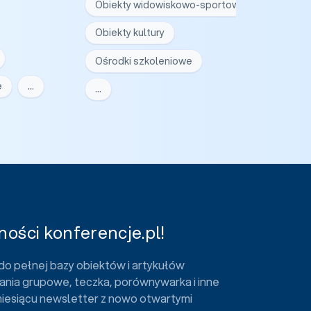
Obiekty widowiskowo-sportowe
Obiekty kultury
Ośrodki szkoleniowe
e
…
…
ości konferencje.pl!
do pełnej bazy obiektów i artykułów
ania grupowe, teczka, porównywarka i inne
miesiącu newsletter z nowo otwartymi