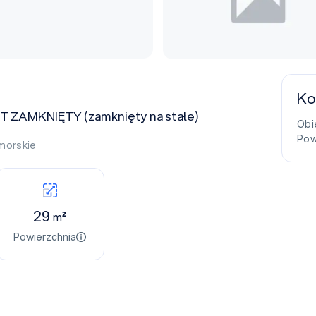
Ko
 ZAMKNIĘTY (zamknięty na stałe)
Obi
Pow
morskie
29
m²
Powierzchnia