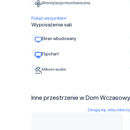
Wentylacja mechaniczna
Pokaż wszystkie
Wyposażenie sali
Ekran wbudowany
Flipchart
Mikser audio
Inne przestrzenie w Dom Wczasow
Zaloguj się, żeby zobacz
Sala 1P