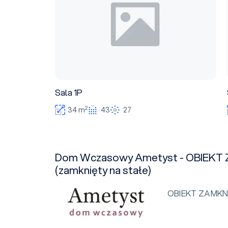
Sala 1P
2
34 m
43
27
Dom Wczasowy Ametyst - OBIEKT
(zamknięty na stałe)
OBIEKT ZAMKN