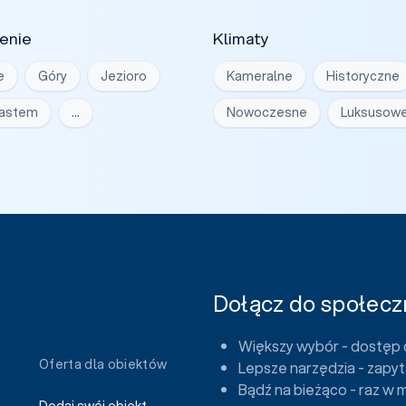
enie
Klimaty
e
Góry
Jezioro
Kameralne
Historyczne
iastem
…
Nowoczesne
Luksusow
Dołącz do społeczn
Większy wybór - dostęp 
Oferta dla obiektów
Lepsze narzędzia - zapyt
Bądź na bieżąco - raz w 