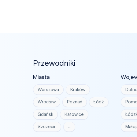
Przewodniki
Miasta
Woje
Warszawa
Kraków
Dolno
Wrocław
Poznań
Łódź
Pomo
Gdańsk
Katowice
Łódzk
Szczecin
…
Małop